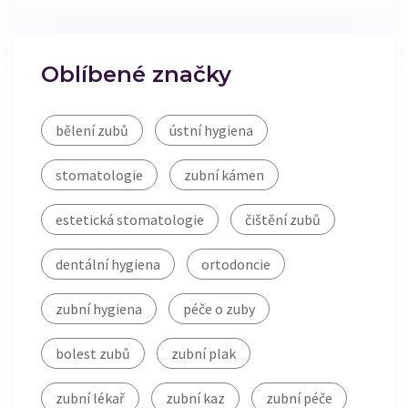
Oblíbené značky
bělení zubů
ústní hygiena
stomatologie
zubní kámen
estetická stomatologie
čištění zubů
dentální hygiena
ortodoncie
zubní hygiena
péče o zuby
bolest zubů
zubní plak
zubní lékař
zubní kaz
zubní péče