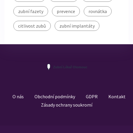
zubní fazety
prevence
rovnátka
citlivost zubů
zubní implantáty
O nás
Obchodní podmínky
GDPR
Kontakt
Zásady ochrany soukromí