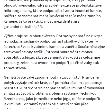
obnovit rovnováhu. Když pravidelně užíváte
probiotika
,
živé
mikroorganismy, které podporují trávení a imunitní funkce
,
můžete zaznamenat menší krvácení dásní a méně zubního
kamene. Je to praktický most mezi dentální a
gastrointestinální péčí.
Výživa hraje roli v obou světech. Potraviny bohaté na cukry a
jednoduché sacharidy podporují růst škodlivých bakterií v
ústech, což vede k zubnímu kameni a zánětu. Současně stejné
stravovací návyky zatěžují střevní mikroflóru a mohou
způsobit dysbiózu. Zkuste zaměnit sladkosti za celozrnné
produkty, zeleninu a ovoce – to podpoří jak čisté zuby, tak
zdravá střeva.
Neměli byste také zapomenout na životní styl. Pravidelný
pohyb zvyšuje průtok krve, což pomáhá dásním a podporuje
peristaltiku střev. Stres naopak narušuje imunitní rovnováhu
a může způsobit problémy s oběma systémy. Technikou
řízení stresu, jako je meditace nebo jóga, můžete podpořit
jak
imunitu
,
obranný systém těla, který chrání před