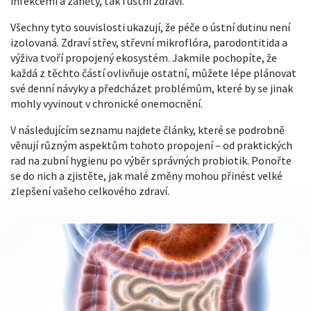
infekcemi a záněty
, tak i ústní zdraví.
Všechny tyto souvislosti ukazují, že péče o ústní dutinu není
izolovaná. Zdraví střev, střevní mikroflóra, parodontitida a
výživa tvoří propojený ekosystém. Jakmile pochopíte, že
každá z těchto částí ovlivňuje ostatní, můžete lépe plánovat
své denní návyky a předcházet problémům, které by se jinak
mohly vyvinout v chronické onemocnění.
V následujícím seznamu najdete články, které se podrobně
věnují různým aspektům tohoto propojení – od praktických
rad na zubní hygienu po výběr správných probiotik. Ponořte
se do nich a zjistěte, jak malé změny mohou přinést velké
zlepšení vašeho celkového zdraví.