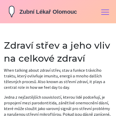
Zdraví střev a jeho vliv
na celkové zdraví
When talking about
zdraví střev
,
stav a funkce trávicího
traktu, který ovlivňuje imunitu, energii a mnoho dalších
tělesných procesů
. Also known as
střevní zdraví
, it plays a
central role in how we feel day to day.
Jedna z nejčastějších souvislostí, kterou lidé podceňují, je
propojení mezi
parodontitida
,
zánětlivé onemocnění dásní,
které může sloužit jako varovný signál pro střevní problémy
a narušenou střevní mikroflórou. Pokud jsou dásně zanícené,