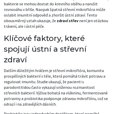
bakterie se mohou dostat do krevního oběhu a narušit
rovnováhu v břiše. Naopak špatná střevní mikroflóra může
oslabit imunitní odpověď a zhoršit ústní zdraví. Tento
obousměrný vztah ukazuje, že
zdraví střev
není jen otázkou
trávení, ale i ústní péče.
Klíčové faktory, které
spojují ústní a střevní
zdraví
Dalším důležitým hráčem je
střevní mikroflóra
,
komunita
prospěšných bakterií v těle, která pomáhá trávit potravu a
regulovat imunitu
. Studie ukazují, že pacienti s
parodontitidou často vykazují sníženou rozmanitost
střevních bakterií. Výživa bohatá na vlákninu, fermentované
potraviny a probiotika podporuje zdravou mikroflóru, což se
odrazí i na zdravějších dásních.
Probiotika jsou jednoduchým doplňkem, který pomáhá