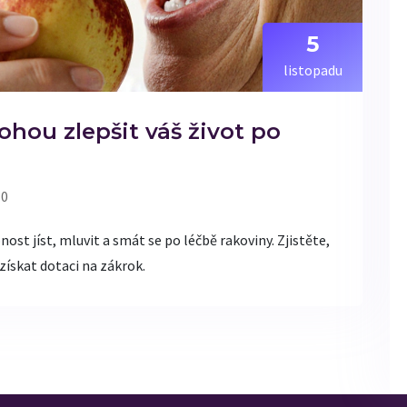
5
listopadu
hou zlepšit váš život po
 0
st jíst, mluvit a smát se po léčbě rakoviny. Zjistěte,
 získat dotaci na zákrok.