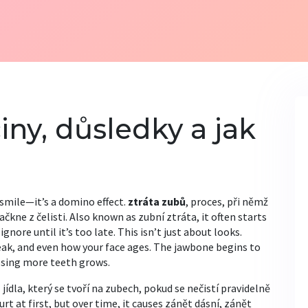
činy, důsledky a jak
r smile—it’s a domino effect.
ztráta zubů
,
proces, při němž
čkne z čelisti
. Also known as
zubní ztráta
, it often starts
gnore until it’s too late.
This isn’t just about looks.
ak, and even how your face ages. The jawbone begins to
losing more teeth grows.
jídla, který se tvoří na zubech, pokud se nečistí pravidelně
urt at first, but over time, it causes
zánět dásní
,
zánět