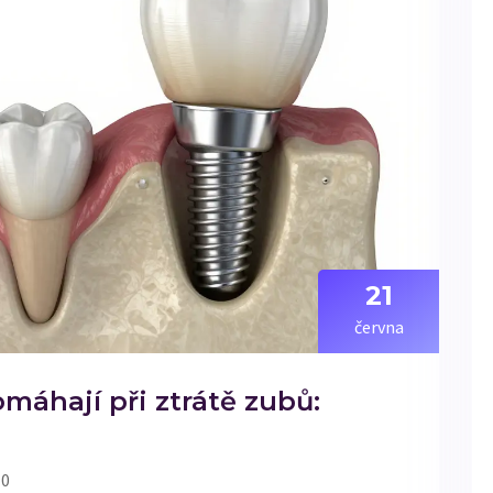
21
června
máhají při ztrátě zubů:
 0