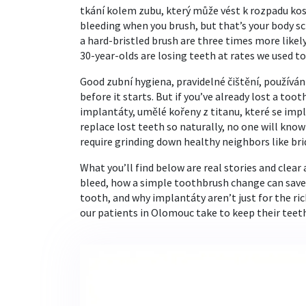
tkání kolem zubu, který může vést k rozpadu kos
bleeding when you brush, but that’s your body s
a hard-bristled brush are three times more likely
30-year-olds are losing teeth at rates we used to
Good
zubní hygiena
,
pravidelné čištění, používán
before it starts. But if you’ve already lost a too
implantáty
,
umělé kořeny z titanu, které se impla
replace lost teeth so naturally, no one will know 
require grinding down healthy neighbors like br
What you’ll find below are real stories and cle
bleed, how a simple toothbrush change can save
tooth, and why implantáty aren’t just for the ri
our patients in Olomouc take to keep their teeth 