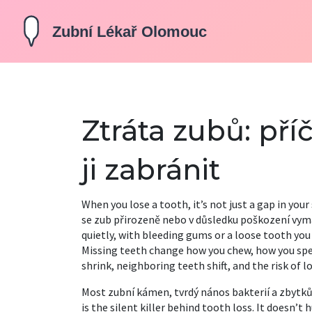
Ztráta zubů: pří
ji zabránit
When you lose a tooth, it’s not just a gap in you
se zub přirozeně nebo v důsledku poškození vyma
quietly, with bleeding gums or a loose tooth you i
Missing teeth change how you chew, how you spe
shrink, neighboring teeth shift, and the risk of 
Most
zubní kámen
,
tvrdý nános bakterií a zbytků 
is the silent killer behind tooth loss. It doesn’t h