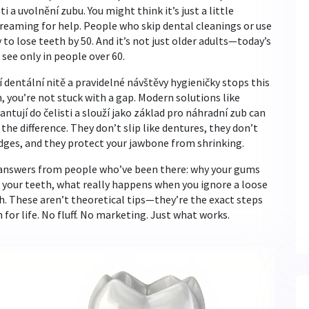
ti a uvolnění zubu
. You might think it’s just a little
creaming for help. People who skip dental cleanings or use
 to lose teeth by 50. And it’s not just older adults—today’s
 see only in people over 60.
í dentální nitě a pravidelné návštěvy hygieničky
stops this
th, you’re not stuck with a gap. Modern solutions like
ntují do čelisti a slouží jako základ pro náhradní zub
can
the difference. They don’t slip like dentures, they don’t
idges, and they protect your jawbone from shrinking.
ar answers from people who’ve been there: why your gums
 your teeth, what really happens when you ignore a loose
ch. These aren’t theoretical tips—they’re the exact steps
for life. No fluff. No marketing. Just what works.