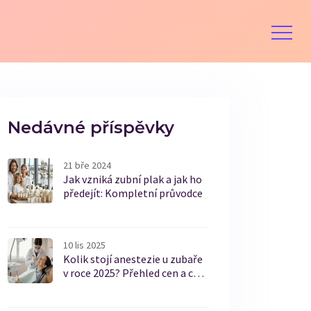
Nedávné příspěvky
21 bře 2024
Jak vzniká zubní plak a jak ho
předejít: Kompletní průvodce
10 lis 2025
Kolik stojí anestezie u zubaře
v roce 2025? Přehled cen a co
je důležité vědět