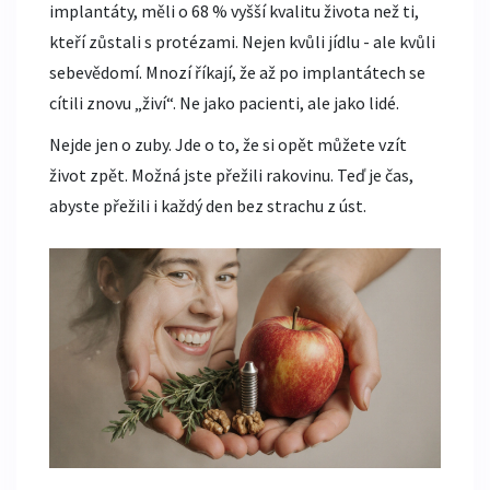
implantáty, měli o 68 % vyšší kvalitu života než ti,
kteří zůstali s protézami. Nejen kvůli jídlu - ale kvůli
sebevědomí. Mnozí říkají, že až po implantátech se
cítili znovu „živí“. Ne jako pacienti, ale jako lidé.
Nejde jen o zuby. Jde o to, že si opět můžete vzít
život zpět. Možná jste přežili rakovinu. Teď je čas,
abyste přežili i každý den bez strachu z úst.