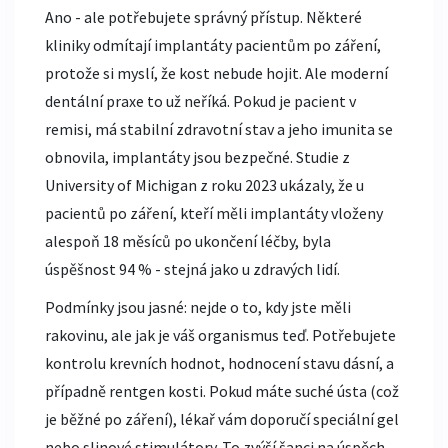
Ano - ale potřebujete správný přístup. Některé
kliniky odmítají implantáty pacientům po záření,
protože si myslí, že kost nebude hojit. Ale moderní
dentální praxe to už neříká. Pokud je pacient v
remisi, má stabilní zdravotní stav a jeho imunita se
obnovila, implantáty jsou bezpečné. Studie z
University of Michigan z roku 2023 ukázaly, že u
pacientů po záření, kteří měli implantáty vloženy
alespoň 18 měsíců po ukončení léčby, byla
úspěšnost 94 % - stejná jako u zdravých lidí.
Podmínky jsou jasné: nejde o to, kdy jste měli
rakovinu, ale jak je váš organismus teď. Potřebujete
kontrolu krevních hodnot, hodnocení stavu dásní, a
případně rentgen kosti. Pokud máte suché ústa (což
je běžné po záření), lékař vám doporučí speciální gel
nebo slinové stimulátory. To zvýší šanci na úspěch.