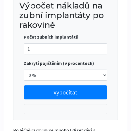
Výpočet nákladů na
zubní implantáty po
rakovině
Počet zubních implantátů
Zakrytí pojištěním (v procentech)
Vypočítat
Po léčbě rakoviny se mnoho lidí setkává s