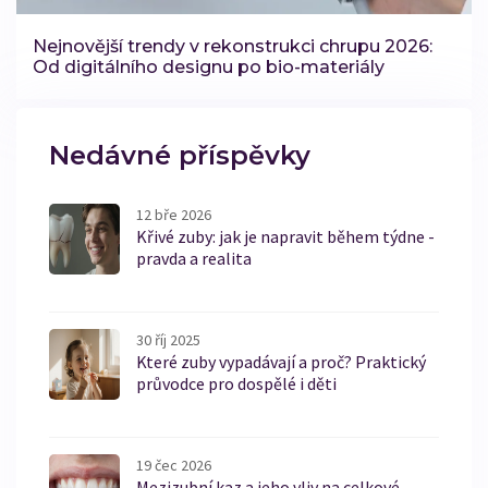
Nejnovější trendy v rekonstrukci chrupu 2026:
Od digitálního designu po bio-materiály
Nedávné příspěvky
12 bře 2026
Křivé zuby: jak je napravit během týdne -
pravda a realita
30 říj 2025
Které zuby vypadávají a proč? Praktický
průvodce pro dospělé i děti
19 čec 2026
Mezizubní kaz a jeho vliv na celkové