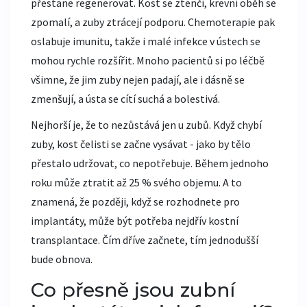
přestane regenerovat. Kost se ztenčí, krevní oběh se
zpomalí, a zuby ztrácejí podporu. Chemoterapie pak
oslabuje imunitu, takže i malé infekce v ústech se
mohou rychle rozšířit. Mnoho pacientů si po léčbě
všimne, že jim zuby nejen padají, ale i dásně se
zmenšují, a ústa se cítí suchá a bolestivá.
Nejhorší je, že to nezůstává jen u zubů. Když chybí
zuby, kost čelisti se začne vysávat - jako by tělo
přestalo udržovat, co nepotřebuje. Během jednoho
roku může ztratit až 25 % svého objemu. A to
znamená, že později, když se rozhodnete pro
implantáty, může být potřeba nejdřív kostní
transplantace. Čím dříve začnete, tím jednodušší
bude obnova.
Co přesně jsou zubní