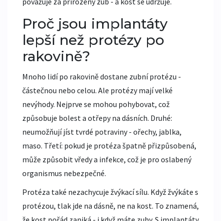
považuje za přirozený zub - a kost se udržuje.
Proč jsou implantáty
lepší než protézy po
rakovině?
Mnoho lidí po rakovině dostane zubní protézu -
částečnou nebo celou. Ale protézy mají velké
nevýhody. Nejprve se mohou pohybovat, což
způsobuje bolest a otřepy na dásních. Druhé:
neumožňují jíst tvrdé potraviny - ořechy, jablka,
maso. Třetí: pokud je protéza špatně přizpůsobená,
může způsobit vředy a infekce, což je pro oslabený
organismus nebezpečné.
Protéza také nezachycuje žvýkací sílu. Když žvýkáte s
protézou, tlak jde na dásně, ne na kost. To znamená,
že kost pořád zaniká - i když máte zuby. S implantáty