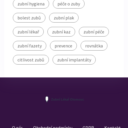
zubní hygiena
péče o zuby
bolest zubů
zubní plak
zubní lékař
zubní kaz
zubní péče
zubní fazety
prevence
rovnátka
citlivost zubů
zubní implantáty
O nás
Obchodní podmínky
GDPR
Kontakt