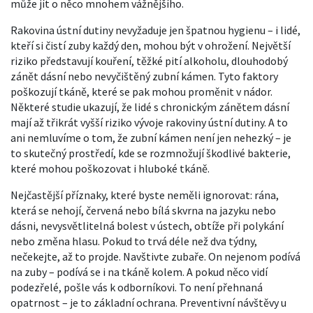
může jít o něco mnohem vážnějšího.
Rakovina ústní dutiny nevyžaduje jen špatnou hygienu – i lidé,
kteří si čistí zuby každý den, mohou být v ohrožení. Největší
riziko představují kouření, těžké pití alkoholu, dlouhodobý
zánět dásní nebo nevyčištěný zubní kámen. Tyto faktory
poškozují tkáně, které se pak mohou proměnit v nádor.
Některé studie ukazují, že lidé s chronickým zánětem dásní
mají až třikrát vyšší riziko vývoje rakoviny ústní dutiny. A to
ani nemluvíme o tom, že zubní kámen není jen nehezký – je
to skutečný prostředí, kde se rozmnožují škodlivé bakterie,
které mohou poškozovat i hluboké tkáně.
Nejčastější příznaky, které byste neměli ignorovat: rána,
která se nehojí, červená nebo bílá skvrna na jazyku nebo
dásni, nevysvětlitelná bolest v ústech, obtíže při polykání
nebo změna hlasu. Pokud to trvá déle než dva týdny,
nečekejte, až to projde. Navštivte zubaře. On nejenom podívá
na zuby – podívá se i na tkáně kolem. A pokud něco vidí
podezřelé, pošle vás k odborníkovi. To není přehnaná
opatrnost – je to základní ochrana. Preventivní návštěvy u