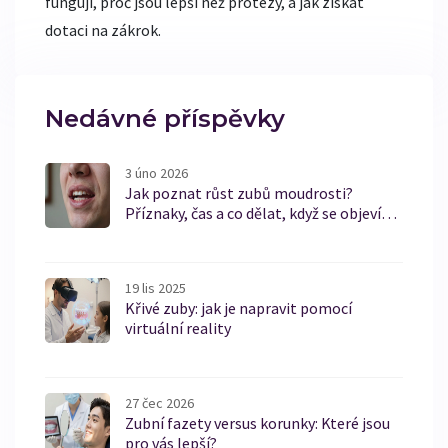
fungují, proč jsou lepší než protézy, a jak získat
dotaci na zákrok.
Nedávné příspěvky
3 úno 2026
Jak poznat růst zubů moudrosti?
Příznaky, čas a co dělat, když se objeví
mezera mezi zuby
19 lis 2025
Křivé zuby: jak je napravit pomocí
virtuální reality
27 čec 2026
Zubní fazety versus korunky: Které jsou
pro vás lepší?