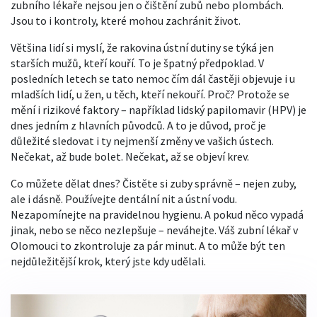
zubního lékaře nejsou jen o čištění zubů nebo plombách.
Jsou to i kontroly, které mohou zachránit život.
Většina lidí si myslí, že rakovina ústní dutiny se týká jen
starších mužů, kteří kouří. To je špatný předpoklad. V
posledních letech se tato nemoc čím dál častěji objevuje i u
mladších lidí, u žen, u těch, kteří nekouří. Proč? Protože se
mění i rizikové faktory – například lidský papilomavir (HPV) je
dnes jedním z hlavních původců. A to je důvod, proč je
důležité sledovat i ty nejmenší změny ve vašich ústech.
Nečekat, až bude bolet. Nečekat, až se objeví krev.
Co můžete dělat dnes? Čistěte si zuby správně – nejen zuby,
ale i dásně. Používejte dentální nit a ústní vodu.
Nezapomínejte na pravidelnou hygienu. A pokud něco vypadá
jinak, nebo se něco nezlepšuje – neváhejte. Váš zubní lékař v
Olomouci to zkontroluje za pár minut. A to může být ten
nejdůležitější krok, který jste kdy udělali.