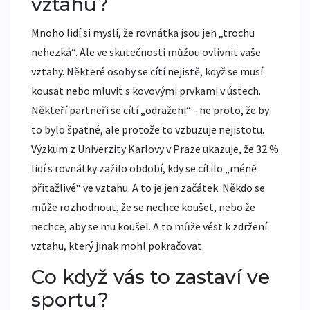
vztahu?
Mnoho lidí si myslí, že rovnátka jsou jen „trochu
nehezká“. Ale ve skutečnosti můžou ovlivnit vaše
vztahy. Některé osoby se cítí nejistě, když se musí
kousat nebo mluvit s kovovými prvkami v ústech.
Někteří partneři se cítí „odraženi“ - ne proto, že by
to bylo špatné, ale protože to vzbuzuje nejistotu.
Výzkum z Univerzity Karlovy v Praze ukazuje, že 32 %
lidí s rovnátky zažilo období, kdy se cítilo „méně
přitažlivé“ ve vztahu. A to je jen začátek. Někdo se
může rozhodnout, že se nechce koušet, nebo že
nechce, aby se mu koušel. A to může vést k zdržení
vztahu, který jinak mohl pokračovat.
Co když vás to zastaví ve
sportu?