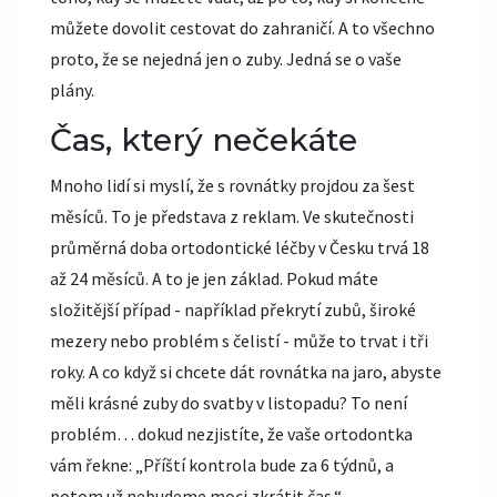
můžete dovolit cestovat do zahraničí. A to všechno
proto, že se nejedná jen o zuby. Jedná se o vaše
plány.
Čas, který nečekáte
Mnoho lidí si myslí, že s rovnátky projdou za šest
měsíců. To je představa z reklam. Ve skutečnosti
průměrná doba ortodontické léčby v Česku trvá 18
až 24 měsíců. A to je jen základ. Pokud máte
složitější případ - například překrytí zubů, široké
mezery nebo problém s čelistí - může to trvat i tři
roky. A co když si chcete dát rovnátka na jaro, abyste
měli krásné zuby do svatby v listopadu? To není
problém… dokud nezjistíte, že vaše ortodontka
vám řekne: „Příští kontrola bude za 6 týdnů, a
potom už nebudeme moci zkrátit čas.“