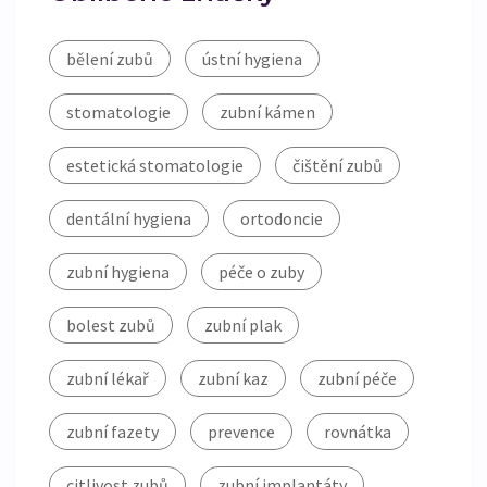
bělení zubů
ústní hygiena
stomatologie
zubní kámen
estetická stomatologie
čištění zubů
dentální hygiena
ortodoncie
zubní hygiena
péče o zuby
bolest zubů
zubní plak
zubní lékař
zubní kaz
zubní péče
zubní fazety
prevence
rovnátka
citlivost zubů
zubní implantáty