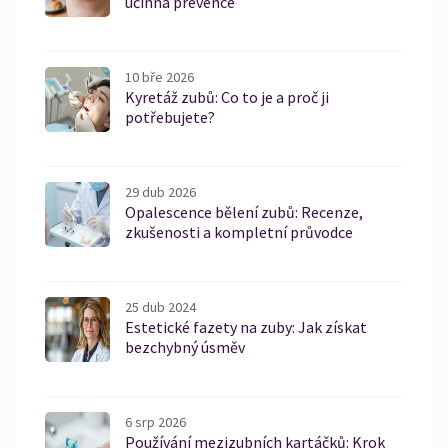
účinná prevence
10 bře 2026
Kyretáž zubů: Co to je a proč ji
potřebujete?
29 dub 2026
Opalescence bělení zubů: Recenze,
zkušenosti a kompletní průvodce
25 dub 2024
Estetické fazety na zuby: Jak získat
bezchybný úsměv
6 srp 2026
Používání mezizubních kartáčků: Krok