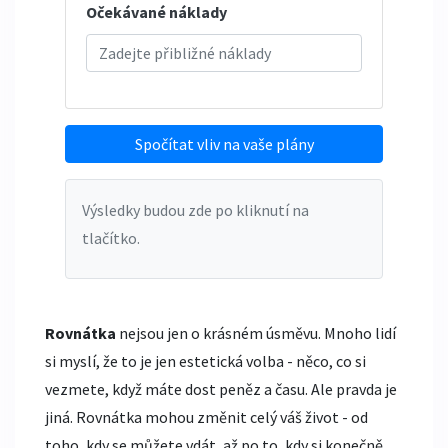
Očekávané náklady
Spočítat vliv na vaše plány
Výsledky budou zde po kliknutí na
tlačítko.
Rovnátka
nejsou jen o krásném úsměvu. Mnoho lidí
si myslí, že to je jen estetická volba - něco, co si
vezmete, když máte dost peněz a času. Ale pravda je
jiná. Rovnátka mohou změnit celý váš život - od
toho, kdy se můžete vdát, až po to, kdy si konečně