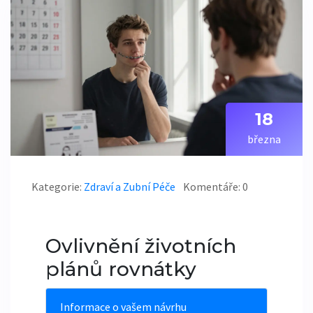
18
března
Kategorie:
Zdraví a Zubní Péče
Komentáře: 0
Ovlivnění životních
plánů rovnátky
Informace o vašem návrhu