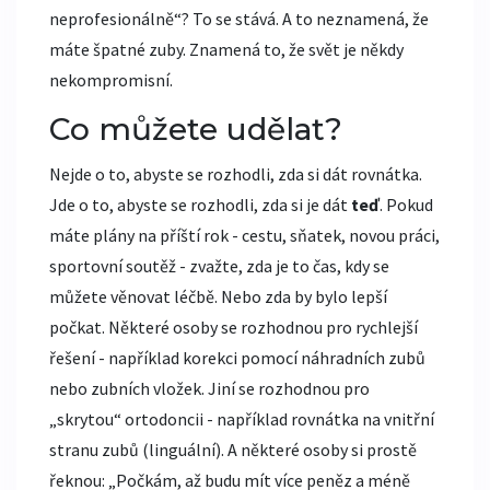
neprofesionálně“? To se stává. A to neznamená, že
máte špatné zuby. Znamená to, že svět je někdy
nekompromisní.
Co můžete udělat?
Nejde o to, abyste se rozhodli, zda si dát rovnátka.
Jde o to, abyste se rozhodli, zda si je dát
teď
. Pokud
máte plány na příští rok - cestu, sňatek, novou práci,
sportovní soutěž - zvažte, zda je to čas, kdy se
můžete věnovat léčbě. Nebo zda by bylo lepší
počkat. Některé osoby se rozhodnou pro rychlejší
řešení - například korekci pomocí náhradních zubů
nebo zubních vložek. Jiní se rozhodnou pro
„skrytou“ ortodoncii - například rovnátka na vnitřní
stranu zubů (linguální). A některé osoby si prostě
řeknou: „Počkám, až budu mít více peněz a méně