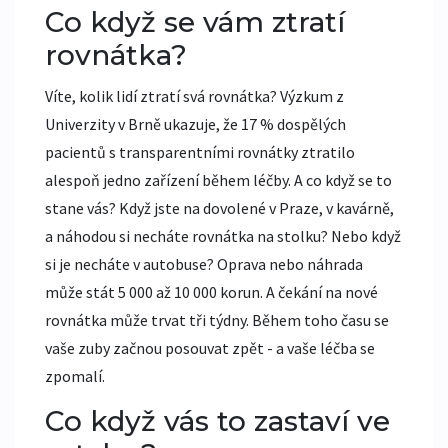
Co když se vám ztratí
rovnátka?
Víte, kolik lidí ztratí svá rovnátka? Výzkum z
Univerzity v Brně ukazuje, že 17 % dospělých
pacientů s transparentními rovnátky ztratilo
alespoň jedno zařízení během léčby. A co když se to
stane vás? Když jste na dovolené v Praze, v kavárně,
a náhodou si necháte rovnátka na stolku? Nebo když
si je necháte v autobuse? Oprava nebo náhrada
může stát 5 000 až 10 000 korun. A čekání na nové
rovnátka může trvat tři týdny. Během toho času se
vaše zuby začnou posouvat zpět - a vaše léčba se
zpomalí.
Co když vás to zastaví ve