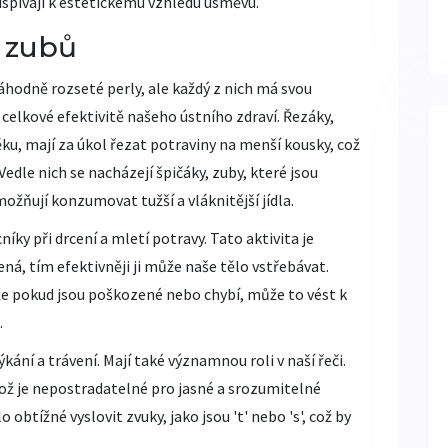
ispívají k estetickému vzhledu úsměvu.
 zubů
áhodně rozseté perly, ale každý z nich má svou
 celkové efektivitě našeho ústního zdraví. Řezáky,
ěku, mají za úkol řezat potraviny na menší kousky, což
Vedle nich se nacházejí špičáky, zuby, které jsou
žňují konzumovat tužší a vláknitější jídla.
ky při drcení a mletí potravy. Tato aktivita je
ená, tím efektivněji ji může naše tělo vstřebávat.
ože pokud jsou poškozené nebo chybí, může to vést k
.
ní a trávení. Mají také významnou roli v naší řeči.
ž je nepostradatelné pro jasné a srozumitelné
obtížné vyslovit zvuky, jako jsou 't' nebo 's', což by