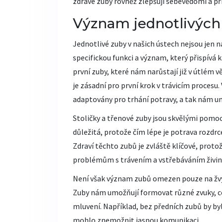
zdravé zuby rovněž zlepšují sebevědomí a př
Význam jednotlivých
Jednotlivé zuby v našich ústech nejsou jen n
specifickou funkci a význam, který přispívá k
první zuby, které nám narůstají již v útlém v
je zásadní pro první krok v trávicím procesu. 
adaptovány pro trhání potravy, a tak nám umo
Stoličky a třenové zuby jsou skvělými pomocní
důležitá, protože čím lépe je potrava rozdrc
Zdraví těchto zubů je zvláště klíčové, prot
problémům s trávením a vstřebáváním živin
Není však význam zubů omezen pouze na žvýká
Zuby nám umožňují formovat různé zvuky, co
mluvení. Například, bez předních zubů by bylo 
mohlo znemožnit jasnou komunikaci.