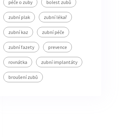
péče o zuby
bolest zubů
zubní plak
zubní lékař
zubní kaz
zubní péče
zubní fazety
prevence
rovnátka
zubní implantáty
broušení zubů