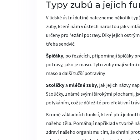
Typy zubů a jejich f
V lidské ústní dutině nalezneme několik typů
zuby, které nám v ústech narostou jak v mládí
určeny pro řezání potravy. Díky jejich os
třeba sendvič.
Špičáky
, po řezácích, připomínají špičáky p
potravy, jako je maso. Tyto zuby mají velmi o
maso a další tužší potraviny.
Stoličky
a
mléčné zuby
, jak jejich názvy nap
Stoličky, známé svými širokými plochami, js
polykáním, což je důležité pro efektivní tráv
Kromě základních funkcí, které plní jednotliv
našeho těla. Pomáhají například v tvorbě ná
zdraví našeho organismu tím, že chrání proti 