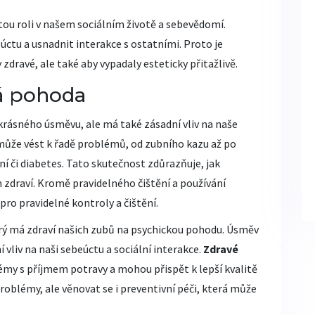
tou roli v našem sociálním životě a sebevědomí.
úctu a usnadnit interakce s ostatními. Proto je
 zdravé, ale také aby vypadaly esteticky přitažlivě.
vá pohoda
 krásného úsměvu, ale má také zásadní vliv na naše
může vést k řadě problémů, od zubního kazu až po
í či diabetes. Tato skutečnost zdůrazňuje, jak
zdraví. Kromě pravidelného čištění a používání
pro pravidelné kontroly a čištění.
rý má zdraví našich zubů na psychickou pohodu. Úsměv
 vliv na naši sebeúctu a sociální interakce.
Zdravé
émy s příjmem potravy a mohou přispět k lepší kvalitě
problémy, ale věnovat se i preventivní péči, která může