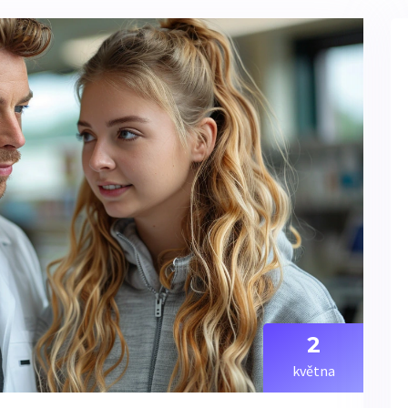
2
května