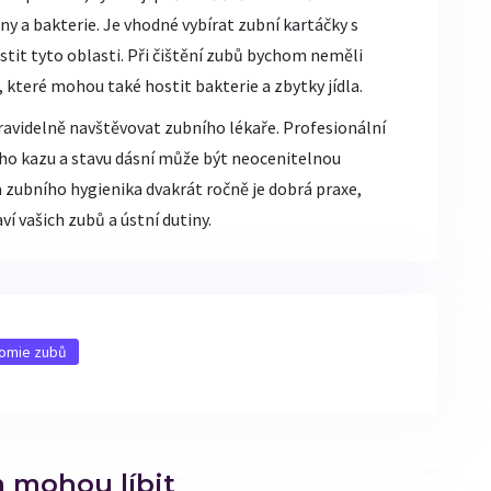
ny a bakterie. Je vhodné vybírat zubní kartáčky s
istit tyto oblasti. Při čištění zubů bychom neměli
, které mohou také hostit bakterie a zbytky jídla.
ravidelně navštěvovat zubního lékaře. Profesionální
ního kazu a stavu dásní může být neocenitelnou
ubního hygienika dvakrát ročně je dobrá praxe,
í vašich zubů a ústní dutiny.
omie zubů
m mohou líbit