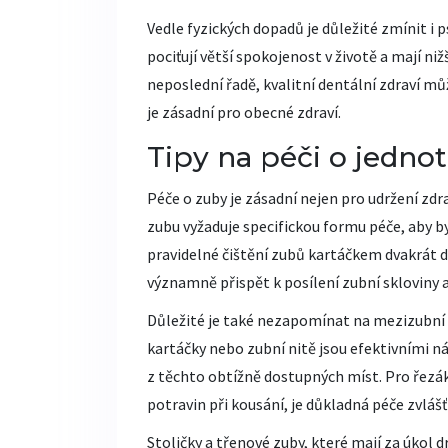
Vedle fyzických dopadů je důležité zmínit i 
pociťují větší spokojenost v životě a mají niž
neposlední řadě, kvalitní dentální zdraví mů
je zásadní pro obecné zdraví.
Tipy na péči o jednot
Péče o zuby je zásadní nejen pro udržení zdr
zubu vyžaduje specifickou formu péče, aby b
pravidelné čištění zubů kartáčkem dvakrát 
významně přispět k posílení zubní skloviny
Důležité je také nezapomínat na mezizubní 
kartáčky nebo zubní nitě jsou efektivními n
z těchto obtížně dostupných míst. Pro řezák
potravin při kousání, je důkladná péče zvlášť 
Stoličky a třenové zuby, které mají za úkol dr