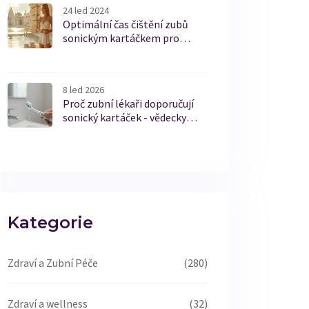
24 led 2024
Optimální čas čištění zubů
sonickým kartáčkem pro
zdravý úsměv
8 led 2026
Proč zubní lékaři doporučují
sonický kartáček - vědecky
ověřené důvody
Kategorie
Zdraví a Zubní Péče
(280)
Zdraví a wellness
(32)