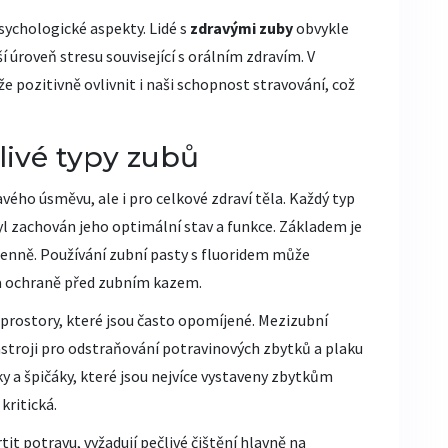
psychologické aspekty. Lidé s
zdravými zuby
obvykle
ší úroveň stresu související s orálním zdravím. V
že pozitivně ovlivnit i naši schopnost stravování, což
livé typy zubů
avého úsměvu, ale i pro celkové zdraví těla. Každý typ
yl zachován jeho optimální stav a funkce. Základem je
denně. Používání zubní pasty s fluoridem může
 a ochraně před zubním kazem.
prostory, které jsou často opomíjené. Mezizubní
ástroji pro odstraňování potravinových zbytků a plaku
y a špičáky, které jsou nejvíce vystaveny zbytkům
kritická.
tit potravu, vyžadují pečlivé čištění hlavně na