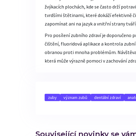
žvýkacích plochách, kde se často drží potravi
tvrdšími štětinami, které dokáží efektivně č
zapomínat ani na jazyk a vnitřní strany tváří
Pro posílení zubního zdraví je doporučeno p
čištění, fluoridová aplikace a kontrola zub
obranou proti mnoha problémům. Návštěva z
která může výrazně pomoci v zachování zdrav
zuby
význam zubů
dentální zdraví
anat
Související novinky se vá