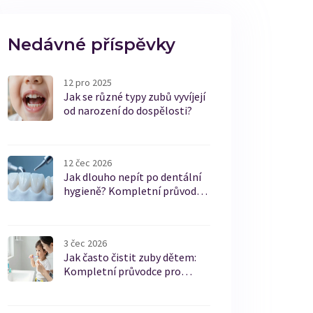
Nedávné příspěvky
12 pro 2025
Jak se různé typy zubů vyvíjejí
od narození do dospělosti?
12 čec 2026
Jak dlouho nepít po dentální
hygieně? Kompletní průvodce
péčí
3 čec 2026
Jak často čistit zuby dětem:
Kompletní průvodce pro
rodiče