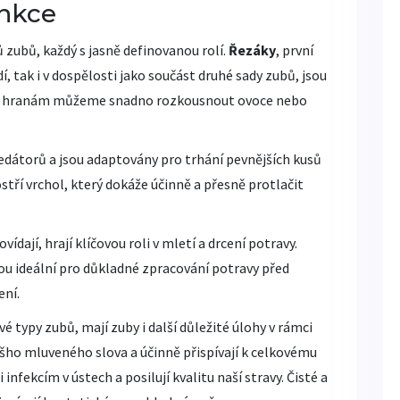
unkce
 zubů, každý s jasně definovanou rolí.
Řezáky
, první
, tak i v dospělosti jako součást druhé sady zubů, jsou
trým hranám můžeme snadno rozkousnout ovoce nebo
redátorů a jsou adaptovány pro trhání pevnějších kusů
stří vrchol, který dokáže účinně a přesně protlačit
ovídají, hrají klíčovou roli v mletí a drcení potravy.
ou ideální pro důkladné zpracování potravy před
ení.
é typy zubů, mají zuby i další důležité úlohy v rámci
šho mluveného slova a účinně přispívají k celkovému
infekcím v ústech a posilují kvalitu naší stravy. Čisté a