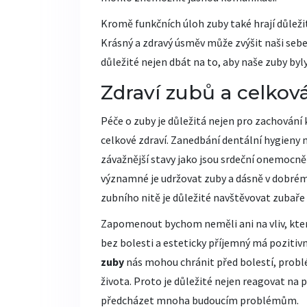
Kromě funkčních úloh zuby také hrají důleži
Krásný a zdravý úsměv může zvýšit naši sebe
důležité nejen dbát na to, aby naše zuby byly
Zdraví zubů a celko
Péče o zuby je důležitá nejen pro zachování
celkové zdraví. Zanedbání dentální hygieny 
závažnější stavy jako jsou srdeční onemocněn
významné je udržovat zuby a dásně v dobrém 
zubního nitě je důležité navštěvovat zubaře 
Zapomenout bychom neměli ani na vliv, kte
bez bolesti a esteticky příjemný má pozitivní
zuby
nás mohou chránit před bolestí, probl
života. Proto je důležité nejen reagovat na 
předcházet mnoha budoucím problémům.