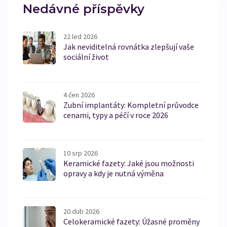
stomatologii existují a jak mohou pomoci vytvořit u
Nedávné příspěvky
dětí pozitivní vztah k ústní hygieně.
22 led 2026
Jak neviditelná rovnátka zlepšují vaše
sociální život
4 čen 2026
Zubní implantáty: Kompletní průvodce
cenami, typy a péčí v roce 2026
10 srp 2026
Keramické fazety: Jaké jsou možnosti
opravy a kdy je nutná výměna
20 dub 2026
Celokeramické fazety: Úžasné proměny