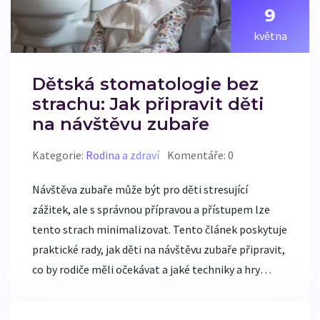
9
května
Dětská stomatologie bez
strachu: Jak připravit děti
na návštěvu zubaře
Kategorie:
Rodina a zdraví
Komentáře: 0
Návštěva zubaře může být pro děti stresující
zážitek, ale s správnou přípravou a přístupem lze
tento strach minimalizovat. Tento článek poskytuje
praktické rady, jak děti na návštěvu zubaře připravit,
co by rodiče měli očekávat a jaké techniky a hry
mohou pomoci snížit obavy dětí. Také se dozvíte,
jaké moderní metody a přístupy v dětské