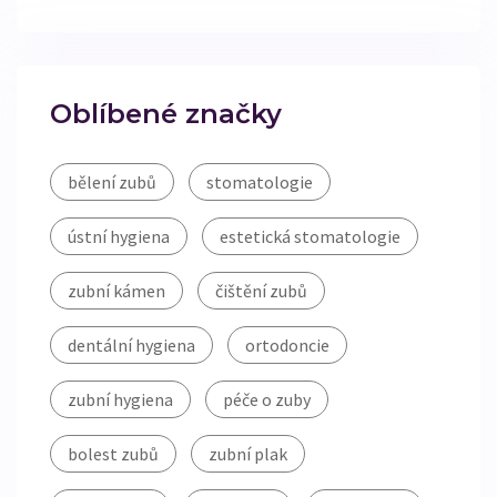
Oblíbené značky
bělení zubů
stomatologie
ústní hygiena
estetická stomatologie
zubní kámen
čištění zubů
dentální hygiena
ortodoncie
zubní hygiena
péče o zuby
bolest zubů
zubní plak