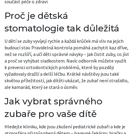
součást péče o zdraví.
Proč je dětská
stomatologie tak důležitá
U dětí se zuby vyvíjejí rychle a každá krůček má vliv na jejich
budoucí stav. Pravidelná kontrola pomáhá zachytit kaz dříve,
než se rozšíří, a učí děti správné návyky – jak čistit zuby, co jíst
a proč se vyhýbat sladkostem. Navíc odborník můžete využít
k prevenci ortodontických problémů, které by později
vyžadovaly dražší a delší léčbu. Krátké návštěvy jsou také
skvělou příležitostí, jak dítěti ukázat, že zubař není strašidlo,
ale kamarád, který se stará o úsměv.
Jak vybrat správného
zubaře pro vaše dítě
Hledejte kliniku, kde jsou zkušení pediatrické zubaři a kde je
atmosféra přizpůsobená dětem – barevné čekárny, hračky a