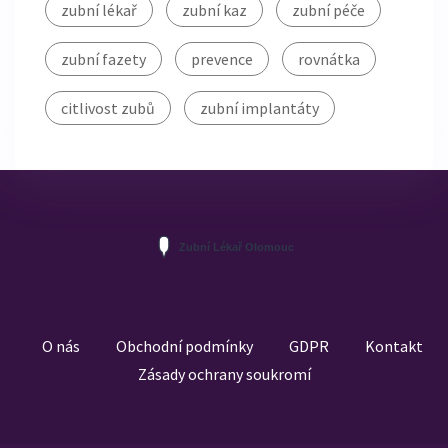
zubní lékař
zubní kaz
zubní péče
zubní fazety
prevence
rovnátka
citlivost zubů
zubní implantáty
O nás
Obchodní podmínky
GDPR
Kontakt
Zásady ochrany soukromí