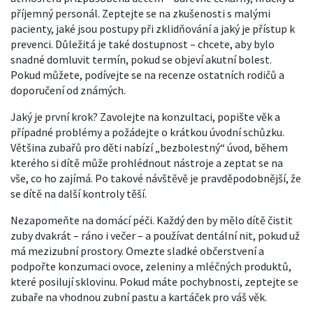
příjemný personál. Zeptejte se na zkušenosti s malými
pacienty, jaké jsou postupy při zklidňování a jaký je přístup k
prevenci. Důležitá je také dostupnost – chcete, aby bylo
snadné domluvit termín, pokud se objeví akutní bolest.
Pokud můžete, podívejte se na recenze ostatních rodičů a
doporučení od známých.
Jaký je první krok? Zavolejte na konzultaci, popište věk a
případné problémy a požádejte o krátkou úvodní schůzku.
Většina zubařů pro děti nabízí „bezbolestný“ úvod, během
kterého si dítě může prohlédnout nástroje a zeptat se na
vše, co ho zajímá. Po takové návštěvě je pravděpodobnější, že
se dítě na další kontroly těší.
Nezapomeňte na domácí péči. Každý den by mělo dítě čistit
zuby dvakrát – ráno i večer – a používat dentální nit, pokud už
má mezizubní prostory. Omezte sladké občerstvení a
podpořte konzumaci ovoce, zeleniny a mléčných produktů,
které posilují sklovinu. Pokud máte pochybnosti, zeptejte se
zubaře na vhodnou zubní pastu a kartáček pro váš věk.