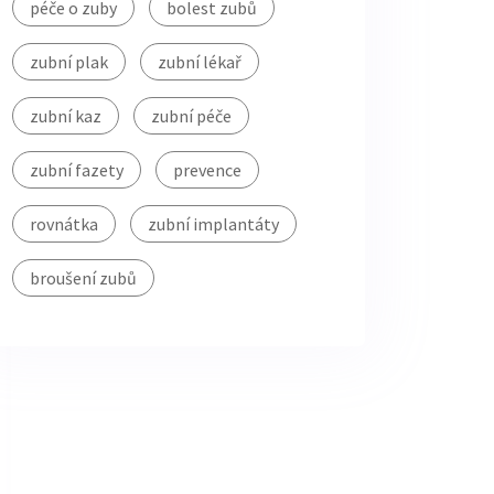
péče o zuby
bolest zubů
zubní plak
zubní lékař
zubní kaz
zubní péče
zubní fazety
prevence
rovnátka
zubní implantáty
broušení zubů