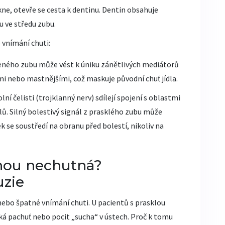
ne, otevře se cesta k
dentinu
. Dentin obsahuje
 ve středu zubu.
 vnímání chuti:
ého zubu může vést k úniku zánětlivých mediátorů
mi nebo mastnějšími, což maskuje původní chuť jídla.
olní čelisti (trojklanný nerv) sdílejí spojení s oblastmi
. Silný bolestivý signál z prasklého zubu může
k se soustředí na obranu před bolestí, nikoliv na
dnou nechutná?
zie
nebo špatné vnímání chuti. U pacientů s prasklou
cká pachuť nebo pocit „sucha“ v ústech. Proč k tomu