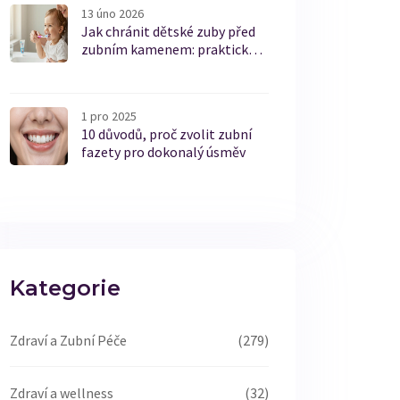
13 úno 2026
Jak chránit dětské zuby před
zubním kamenem: praktické
kroky pro rodiče
1 pro 2025
10 důvodů, proč zvolit zubní
fazety pro dokonalý úsměv
Kategorie
Zdraví a Zubní Péče
(279)
Zdraví a wellness
(32)