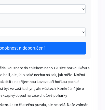
ěpodobnost a doporučení
oběda, kousnete do chlebem nebo zkusíte horkou kávu a
o bolí, ale jídlo také nechutná tak, jak mělo. Možná
ak cítíte nepříjemnou kovovou či hořkou pachuť.
být ve vaší kuchyni, ale v ústech. Konkrétně jde o
řekvapivý dopad na vaše
chuťové pohárky
.
zykem. Je to částečná pravda, ale ne celá. Naše vnímání