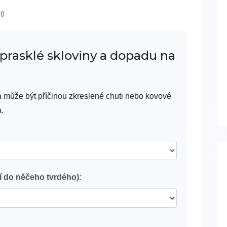
 0
rasklé skloviny a dopadu na
a může být příčinou zkreslené chuti nebo kovové
.
tí do něčeho tvrdého):