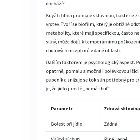
dochází?
Když trhlina pronikne sklovinou, bakterie z 
vrstev. Tvoří se biofilm, který je obtížně o
metabolity, které mají specifickou, často n
silný, může dojít k temporárnímu poškození s
chuťových receptorů v dané oblasti.
Dalším faktorem je psychologický aspekt. Pok
opatrně, pomalu a možná i polévkovou lžící
pupeník a snižuje se tok slin potřebný pro
je, že jídlo prostě „nemá chuť“.
Parametr
Zdravá sklovina
Bolest při jídle
Žádná
Vnímání chuti
Plné, jasné