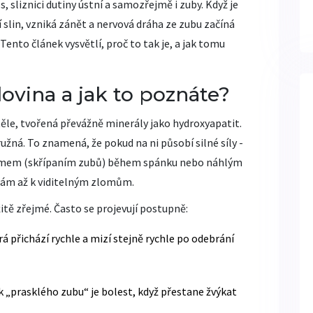
, sliznici dutiny ústní a samozřejmě i zuby. Když je
 slin, vzniká zánět a nervová dráha ze zubu začíná
Tento článek vysvětlí, proč to tak je, a jak tomu
ovina a jak to poznáte?
těle
, tvořená převážně minerály jako hydroxyapatit.
ružná. To znamená, že pokud na ni působí silné síly -
xismem (skřípaním zubů) během spánku nebo náhlým
nám až k viditelným zlomům.
itě zřejmé. Často se projevují postupně:
á přichází rychle a mizí stejně rychle po odebrání
 „prasklého zubu“ je bolest, když přestane žvýkat