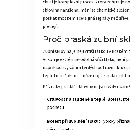
chuti je komplexní proces, který zahrnuje nos
sklovina narušena, mění se chemické složení
posílat mozkem zcela jiná signály než dříve. 
předejít.
Proč praská zubní skl
Zubní sklovina
je
nejtvrdší látkou v lidském 
Ačkoli je extrémně odolná vůči tlaku, není p
například žvýkáním tvrdých potravin, bru
teplotním šokem - může dojít k mikrotrhli
Příznaky prasklé skloviny nejsou vždy okamž
Citlivost na studené a teplé:
Bolest, kter
podnětu.
Bolest při uvolnění tlaku:
Typický příznak
něco tvrdého.