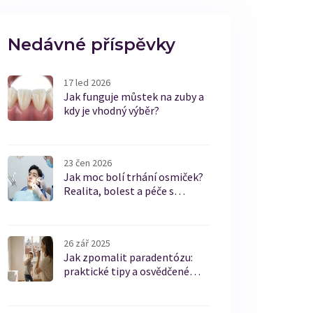
Nedávné příspěvky
17 led 2026
Jak funguje můstek na zuby a
kdy je vhodný výběr?
23 čen 2026
Jak moc bolí trhání osmiček?
Realita, bolest a péče s
mezizubními kartáčky
26 zář 2025
Jak zpomalit paradentózu:
praktické tipy a osvědčené
metody