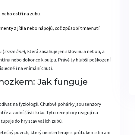
 nebo ostří na zubu.
menty z jídla nebo nápojů, což způsobí tmavnutí
u (
craze line
), která zasahuje jen sklovinu a neboli, a
inu nebo dokonce k pulpu. Právě ty hlubší poškození
následně i na vnímání chuti.
 mozkem: Jak funguje
ívat na fyziologii. Chuťové pohárky jsou senzory
tře a zadní části krku. Tyto receptory reagují na
tupuje do hry stav vašich zubů.
netečný povrch, který neinterferuje s průtokem slin ani