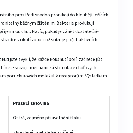
ústního prostředí snadno pronikají do hlouběji ležících
dstranitelný běžným čištěním. Bakterie produkují
epříjemnou chuť. Navíc, pokud je zánět dostatečně
liznice v okolí zubu, což snižuje počet aktivních
ud jste zvyklí, že každé kousnutí bolí, začnete jíst
. Tím se snižuje mechanická stimulace chuťových
 transport chuťových molekul k receptorům. Výsledkem
Prasklá sklovina
Ostrá, zejména při uvolnění tlaku
Zkreslené, metalické, snížené