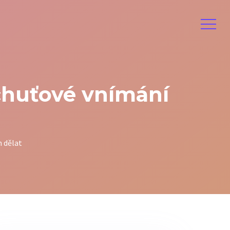
 chuťové vnímání
m dělat