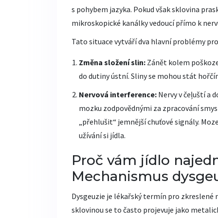
s pohybem jazyka. Pokud však sklovina prask
mikroskopické kanálky vedoucí přímo k nervu
Tato situace vytváří dva hlavní problémy pro
Změna složení slin:
Zánět kolem poškozen
do dutiny ústní. Sliny se mohou stát hořčí
Nervová interference:
Nervy v čeļuští a d
mozku zodpovědnými za zpracování smyslů
„přehlušit“ jemnější chuťové signály. Moze
užívání si jídla.
Proč vám jídlo naje
Mechanismus dysgeu
Dysgeuzie je lékařský termín pro zkreslené 
sklovinou se to často projevuje jako metali