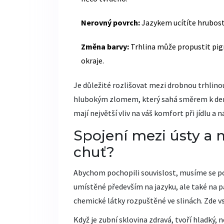
Nerovný povrch:
Jazykem ucítíte hrubost
Změna barvy:
Trhlina může propustit pig
okraje.
Je důležité rozlišovat mezi drobnou trhlino
hlubokým zlomem, který sahá směrem k dent
mají největší vliv na váš komfort při jídlu a 
Spojení mezi ústy a
chuť?
Abychom pochopili souvislost, musíme se pod
umístěné především na jazyku, ale také na pa
chemické látky rozpuštěné ve slinách. Zde vs
Když je
zubní sklovina
zdravá, tvoří hladký, 