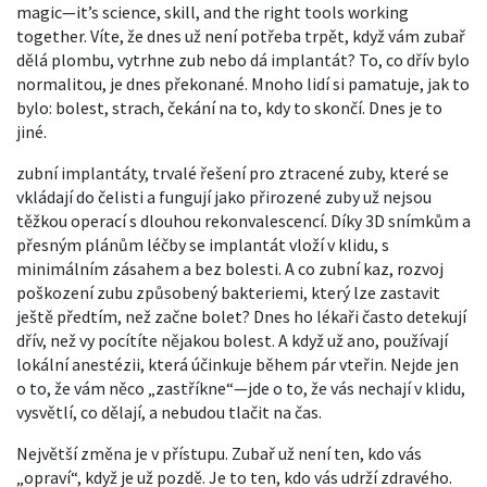
magic—it’s science, skill, and the right tools working
together.
Víte, že dnes už není potřeba trpět, když vám zubař
dělá plombu, vytrhne zub nebo dá implantát? To, co dřív bylo
normalitou, je dnes překonané. Mnoho lidí si pamatuje, jak to
bylo: bolest, strach, čekání na to, kdy to skončí. Dnes je to
jiné.
zubní implantáty
,
trvalé řešení pro ztracené zuby, které se
vkládají do čelisti a fungují jako přirozené zuby
už nejsou
těžkou operací s dlouhou rekonvalescencí. Díky 3D snímkům a
přesným plánům léčby se implantát vloží v klidu, s
minimálním zásahem a bez bolesti. A co
zubní kaz
,
rozvoj
poškození zubu způsobený bakteriemi, který lze zastavit
ještě předtím, než začne bolet
? Dnes ho lékaři často detekují
dřív, než vy pocítíte nějakou bolest. A když už ano, používají
lokální anestézii, která účinkuje během pár vteřin. Nejde jen
o to, že vám něco „zastříkne“—jde o to, že vás nechají v klidu,
vysvětlí, co dělají, a nebudou tlačit na čas.
Největší změna je v přístupu. Zubař už není ten, kdo vás
„opraví“, když je už pozdě. Je to ten, kdo vás udrží zdravého.