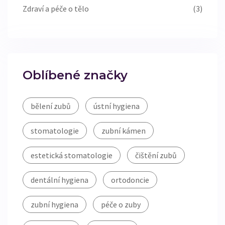
Zdraví a péče o tělo
(3)
Oblíbené značky
bělení zubů
ústní hygiena
stomatologie
zubní kámen
estetická stomatologie
čištění zubů
dentální hygiena
ortodoncie
zubní hygiena
péče o zuby