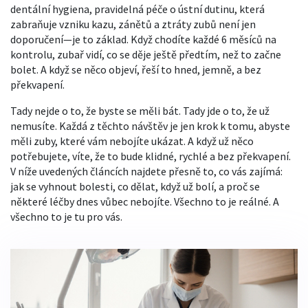
dentální hygiena
,
pravidelná péče o ústní dutinu, která
zabraňuje vzniku kazu, zánětů a ztráty zubů
není jen
doporučení—je to základ. Když chodíte každé 6 měsíců na
kontrolu, zubař vidí, co se děje ještě předtím, než to začne
bolet. A když se něco objeví, řeší to hned, jemně, a bez
překvapení.
Tady nejde o to, že byste se měli bát. Tady jde o to, že už
nemusíte. Každá z těchto návštěv je jen krok k tomu, abyste
měli zuby, které vám nebojíte ukázat. A když už něco
potřebujete, víte, že to bude klidné, rychlé a bez překvapení.
V níže uvedených článcích najdete přesně to, co vás zajímá:
jak se vyhnout bolesti, co dělat, když už bolí, a proč se
některé léčby dnes vůbec nebojíte. Všechno to je reálné. A
všechno to je tu pro vás.