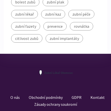
bolest zubů
zubní plak
zubní lékař
zubní kaz
zubní péče
zubní fazety
prevence
rovnátka
citlivost zubů
zubní implantáty
O nás
Obchodní podmínky
GDPR
Kontakt
Zásady ochrany soukromí