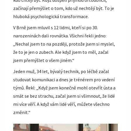
kdo chtějí být. Když dospělí přijmou ortodoncii,
začínají přemýšlet o tom, kdo už nechtějí být. To je
hluboká psychologická transformace.
V Brně jsem mluvil s 12 lidmi, kteří si po 30.
narozeninách dali rovnátka. Všichni řekli jedno:
„Nechal jsem to na později, protože jsem si myslel,
že to je jen o zubech. Ale když jsem to měl, začal
jsem přemýšlet o všem jiném.“
Jeden muž, 34 let, bývalý technik, po léčbě začal
studovat komunikaci a dnes je trénérem pro vedení
týmů. Řekl: „Když jsem konečně mohl otevřít ústa a
smát se bez strachu, začal jsem si všimnout, že lidé
mi více věří. A když vám lidé věří, můžete všechno
změnit.“