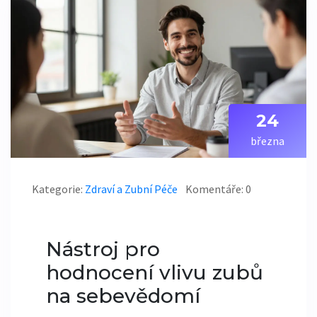
24
března
Kategorie:
Zdraví a Zubní Péče
Komentáře: 0
Nástroj pro
hodnocení vlivu zubů
na sebevědomí