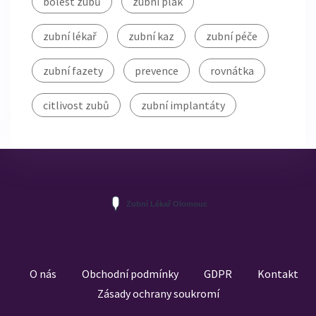
bolest zubů
zubní plak
zubní lékař
zubní kaz
zubní péče
zubní fazety
prevence
rovnátka
citlivost zubů
zubní implantáty
O nás
Obchodní podmínky
GDPR
Kontakt
Zásady ochrany soukromí