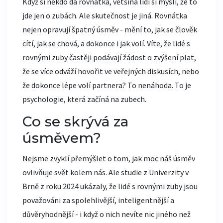
Když si někdo dá rovnátka, většina lidí si myslí, že to
jde jen o zubách. Ale skutečnost je jiná. Rovnátka
nejen opravují špatný úsměv - mění to, jak se člověk
cítí, jak se chová, a dokonce i jak volí. Víte, že lidé s
rovnými zuby častěji podávají žádost o zvýšení plat,
že se více odváží hovořit ve veřejných diskusích, nebo
že dokonce lépe volí partnera? To nenáhoda. To je
psychologie, která začíná na zubech.
Co se skrývá za
úsměvem?
Nejsme zvyklí přemýšlet o tom, jak moc náš úsměv
ovlivňuje svět kolem nás. Ale studie z Univerzity v
Brně z roku 2024 ukázaly, že lidé s rovnými zuby jsou
považováni za spolehlivější, inteligentnější a
důvěryhodnější - i když o nich nevíte nic jiného než