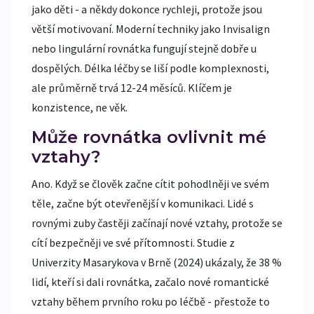
jako děti - a někdy dokonce rychleji, protože jsou
větší motivovaní. Moderní techniky jako Invisalign
nebo lingulární rovnátka fungují stejně dobře u
dospělých. Délka léčby se liší podle komplexnosti,
ale průměrně trvá 12-24 měsíců. Klíčem je
konzistence, ne věk.
Může rovnátka ovlivnit mé
vztahy?
Ano. Když se člověk začne cítit pohodlněji ve svém
těle, začne být otevřenější v komunikaci. Lidé s
rovnými zuby častěji začínají nové vztahy, protože se
cítí bezpečněji ve své přítomnosti. Studie z
Univerzity Masarykova v Brně (2024) ukázaly, že 38 %
lidí, kteří si dali rovnátka, začalo nové romantické
vztahy během prvního roku po léčbě - přestože to