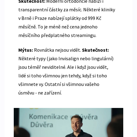
Skutečnost:
Moderní ortodoncie nabízí i
transparentní částky za měsíc. Některé kliniky
v Brně i Praze nabízejí splátky od 999 Kč
měsíčně. To je méně než cena jednoho
měsíčního předplatného streamingu.
Mýtus:
Rovnátka nejsou vidět.
Skutečnost:
Některé typy (jako Invisalign nebo lingulární)
jsou téměř neviditelné. Ale i když jsou vidět,
lidé si toho všimnou jen tehdy, když si toho
všimnete vy. Ostatní si všimnou vašeho
úsměvu - ne zařízení.