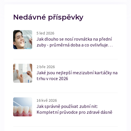
Nedávné příspěvky
5 led 2026
Jak dlouho se nosí rovnátka na přední
zuby - průměrná doba a co ovlivňuje
délku léčby
2 bře 2026
Jaké jsou nejlepší mezizubní kartáčky na
trhu v roce 2026
16 kvě 2026
Jak správně používat zubní nit:
Kompletní průvodce pro zdravé dásně