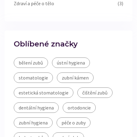
Zdraví a péče o tělo
(3)
Oblíbené značky
bělení zubů
ústní hygiena
stomatologie
zubní kámen
estetická stomatologie
čištění zubů
dentální hygiena
ortodoncie
zubní hygiena
péče o zuby