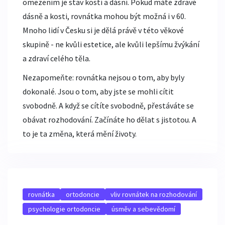
omezením je stav kostí a dásní. Pokud máte zdravé
dásně a kosti, rovnátka mohou být možná i v 60.
Mnoho lidí v Česku si je dělá právě v této věkové
skupině - ne kvůli estetice, ale kvůli lepšímu žvýkání
a zdraví celého těla.
Nezapomeňte: rovnátka nejsou o tom, aby byly
dokonalé. Jsou o tom, aby jste se mohli cítit
svobodně. A když se cítíte svobodně, přestáváte se
obávat rozhodování. Začínáte ho dělat s jistotou. A
to je ta změna, která mění životy.
rovnátka
ortodoncie
vliv rovnátek na rozhodování
psychologie ortodoncie
úsměv a sebevědomí