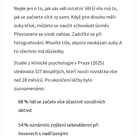
Nejde jen o to, jak vás vidí ostatní. Větší vliv má to,
jak se začnete cítit vy sami. Když jste dlouho měli
zuby křivé, můžete se naučit schovávat úsměv.
Přestanete se smát nahlas. Zadržíte se při
fotografování. Mluvíte tiše, abyste neukázali zuby. A
to všechno má důsledky.
Studie z klinické psychologie v Praze (2025)
sledovala 327 dospělých, kteří nosili rovnátka více
než 18 měsíců. Po ukončení léčby bylo
zaznamenáno:
68 % lidí se začalo více účastnit sociálních
aktivit
54 % oznámilo zvýšení sebevědomí při
hovorech s nadřízenými