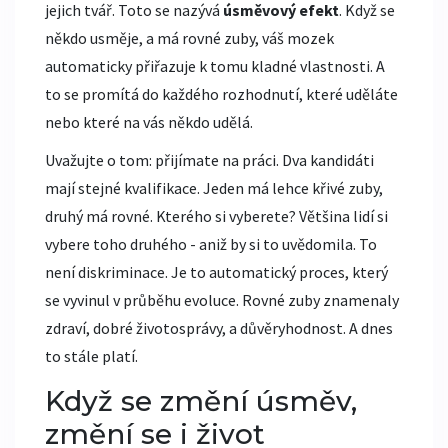
jejich tvář. Toto se nazývá
úsměvový efekt
. Když se
někdo usměje, a má rovné zuby, váš mozek
automaticky přiřazuje k tomu kladné vlastnosti. A
to se promítá do každého rozhodnutí, které uděláte
nebo které na vás někdo udělá.
Uvažujte o tom: přijímate na práci. Dva kandidáti
mají stejné kvalifikace. Jeden má lehce křivé zuby,
druhý má rovné. Kterého si vyberete? Většina lidí si
vybere toho druhého - aniž by si to uvědomila. To
není diskriminace. Je to automatický proces, který
se vyvinul v průběhu evoluce. Rovné zuby znamenaly
zdraví, dobré životosprávy, a důvěryhodnost. A dnes
to stále platí.
Když se změní úsměv,
změní se i život