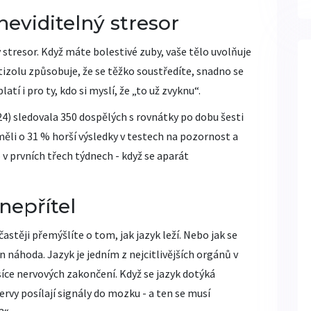
neviditelný stresor
ý stresor. Když máte bolestivé zuby, vaše tělo uvolňuje
tizolu způsobuje, že se těžko soustředíte, snadno se
tí i pro ty, kdo si myslí, že „to už zvyknu“.
24) sledovala 350 dospělých s rovnátky po dobu šesti
 měli o 31 % horší výsledky v testech na pozornost a
 v prvních třech týdnech - když se aparát
nepřítel
častěji přemýšlíte o tom, jak jazyk leží. Nebo jak se
 náhoda. Jazyk je jedním z nejcitlivějších orgánů v
síce nervových zakončení. Když se jazyk dotýká
rvy posílají signály do mozku - a ten se musí