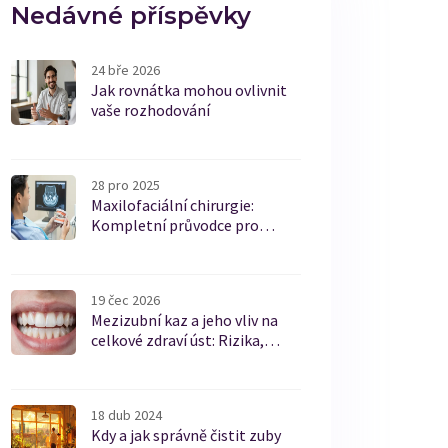
Nedávné příspěvky
24 bře 2026
Jak rovnátka mohou ovlivnit
vaše rozhodování
28 pro 2025
Maxilofaciální chirurgie:
Kompletní průvodce pro
pacienty
19 čec 2026
Mezizubní kaz a jeho vliv na
celkové zdraví úst: Rizika,
příznaky a prevence
18 dub 2024
Kdy a jak správně čistit zuby