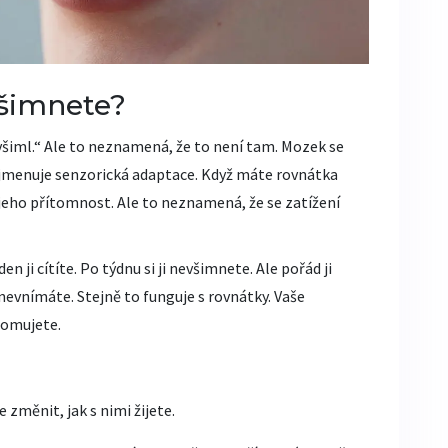
všimnete?
nevšiml.“ Ale to neznamená, že to není tam. Mozek se
e jmenuje senzorická adaptace. Když máte rovnátka
eho přítomnost. Ale to neznamená, že se zatížení
en ji cítíte. Po týdnu si ji nevšimnete. Ale pořád ji
 nevnímáte. Stejně to funguje s rovnátky. Vaše
ědomujete.
změnit, jak s nimi žijete.