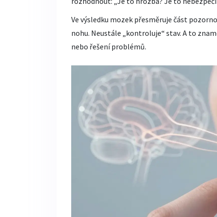
rozhodnout: „Je to hrozba? Je to nebezpečí
Ve výsledku mozek přesměruje část pozornos
nohu. Neustále „kontroluje“ stav. A to zna
nebo řešení problémů.