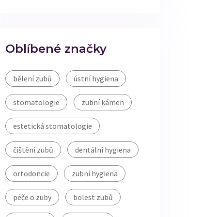
Oblíbené značky
bělení zubů
ústní hygiena
stomatologie
zubní kámen
estetická stomatologie
čištění zubů
dentální hygiena
ortodoncie
zubní hygiena
péče o zuby
bolest zubů