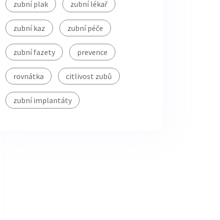
zubní plak
zubní lékař
zubní kaz
zubní péče
zubní fazety
prevence
rovnátka
citlivost zubů
zubní implantáty