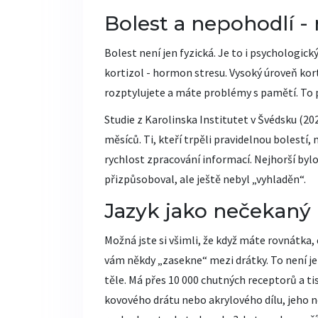
Bolest a nepohodlí - 
Bolest není jen fyzická. Je to i psychologick
kortizol - hormon stresu. Vysoký úroveň kor
rozptylujete a máte problémy s pamětí. To pla
Studie z Karolinska Institutet v Švédsku (20
měsíců. Ti, kteří trpěli pravidelnou bolestí,
rychlost zpracování informací. Nejhorší bylo
přizpůsoboval, ale ještě nebyl „vyhladěn“.
Jazyk jako nečekaný 
Možná jste si všimli, že když máte rovnátka, 
vám někdy „zasekne“ mezi drátky. To není jen
těle. Má přes 10 000 chutných receptorů a ti
kovového drátu nebo akrylového dílu, jeho ne