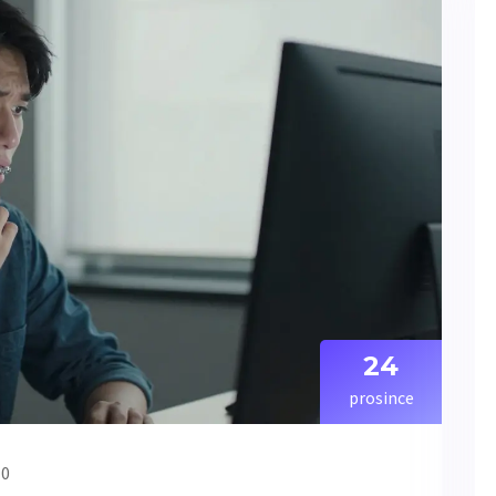
24
prosince
 0