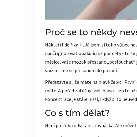
Proč se to někdy ne
Někteří lidé říkají: „Já jsem si toho vůbec 
naučí ignorovat opakující se podněty - to s
měsíce, vaše mozek přestane „poslouchat“ j
snížilo. Jen se přesunulo do pozadí.
Představte si, že máte na hlavě čepici. První d
máte. A pořád zatěžuje vaši hlavu - jen to už
koncentrace je stále nižší, i když si to neuv
Co s tím dělat?
Není potřeba odstranit rovnátka. Ale můžete 