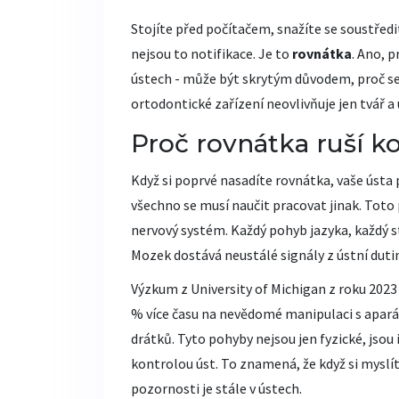
Stojíte před počítačem, snažíte se soustředit
nejsou to notifikace. Je to
rovnátka
. Ano, 
ústech - může být skrytým důvodem, proč se
ortodontické zařízení neovlivňuje jen tvář a 
Proč rovnátka ruší k
Když si poprvé nasadíte rovnátka, vaše ústa pr
všechno se musí naučit pracovat jinak. Toto 
nervový systém. Každý pohyb jazyka, každý st
Mozek dostává neustálé signály z ústní dutin
Výzkum z University of Michigan z roku 2023 
% více času na nevědomé manipulaci s apará
drátků. Tyto pohyby nejsou jen fyzické, jsou 
kontrolou úst. To znamená, že když si myslíte
pozornosti je stále v ústech.