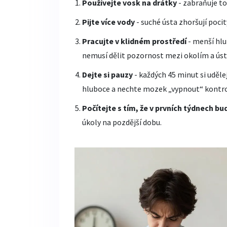
Používejte vosk na drátky
- zabraňuje to
Pijte více vody
- suché ústa zhoršují poci
Pracujte v klidném prostředí
- menší hl
nemusí dělit pozornost mezi okolím a úst
Dejte si pauzy
- každých 45 minut si uděle
hluboce a nechte mozek „vypnout“ kontro
Počítejte s tím, že v prvních týdnech b
úkoly na pozdější dobu.