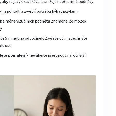
, aby se jazyk zasekával a snižuje nepříjemné podněty.
ty nepohodlí a zvyšují potřebu hýbat jazykem.
uk a méně vizuálních podnětů znamená, že mozek
y.
jte 5 minut na odpočinek. Zavřete oči, nadechněte
lu úst.
udete pomalejší
- neváhejte přesunout náročnější