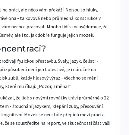
 na práci, ale něco vám překáží. Nejsou to hluky,
právě ona - ta kovová nebo průhledná konstrukce v
 vám nechce pracovat. Mnoho lidí si neuvědomuje, že
úsměv, ale i to, jak dobře funguje jejich mozek.
oncentraci?
ožívají fyzickou přestavbu. Svaly, jazyk, čelisti -
přizpůsobení není jen bolestivé, je i náročné na
isk zubů, každý hlasový výraz - všechno se mění.
y, které mu říkají: „Pozor, změna!“
ukázal, že lidé s novými rovnátky tráví průměrně o 22
tem - šťouchání jazykem, klepání zuby, přesouvání
i kognitivní. Mozek se neustále přepíná mezi prací a
, že se soustředíte na report, ve skutečnosti část vaší