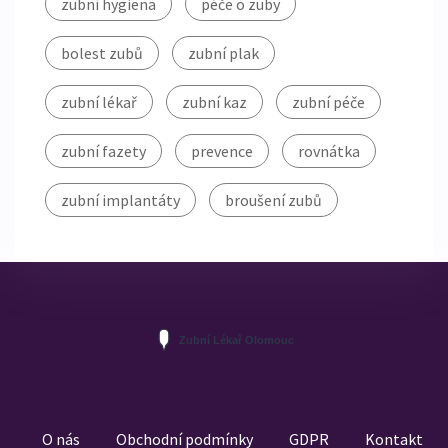
zubní hygiena
péče o zuby
bolest zubů
zubní plak
zubní lékař
zubní kaz
zubní péče
zubní fazety
prevence
rovnátka
zubní implantáty
broušení zubů
O nás
Obchodní podmínky
GDPR
Kontakt