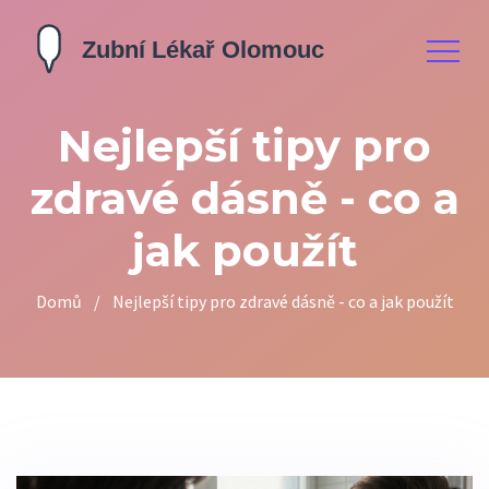
Nejlepší tipy pro
zdravé dásně - co a
jak použít
Domů
/
Nejlepší tipy pro zdravé dásně - co a jak použít