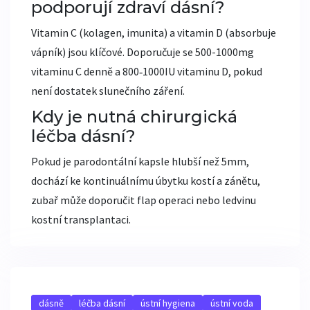
podporují zdraví dásní?
Vitamin C (kolagen, imunita) a vitamin D (absorbuje
vápník) jsou klíčové. Doporučuje se 500-1000mg
vitaminu C denně a 800‑1000IU vitaminu D, pokud
není dostatek slunečního záření.
Kdy je nutná chirurgická
léčba dásní?
Pokud je parodontální kapsle hlubší než 5mm,
dochází ke kontinuálnímu úbytku kostí a zánětu,
zubař může doporučit flap operaci nebo ledvinu
kostní transplantaci.
dásně
léčba dásní
ústní hygiena
ústní voda