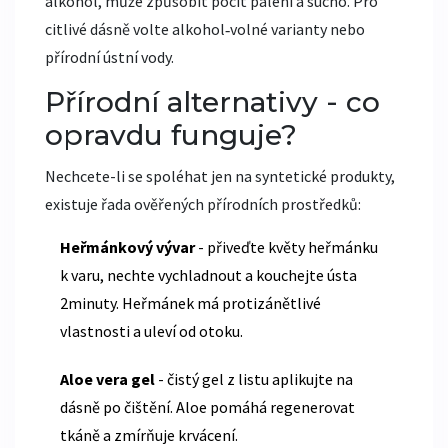
alkohol, může způsobit pocit pálení a sucho. Pro
citlivé dásně volte alkohol‑volné varianty nebo
přírodní ústní vody.
Přírodní alternativy - co
opravdu funguje?
Nechcete-li se spoléhat jen na syntetické produkty,
existuje řada ověřených přírodních prostředků:
Heřmánkový vývar
- přiveďte květy heřmánku
k varu, nechte vychladnout a kouchejte ústa
2minuty. Heřmánek má protizánětlivé
vlastnosti a uleví od otoku.
Aloe vera gel
- čistý gel z listu aplikujte na
dásně po čištění. Aloe pomáhá regenerovat
tkáně a zmírňuje krvácení.