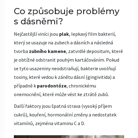
Co způsobuje problémy
s dásněmi?
Nejčastější viníci jsou
plak
,
lepkavý film bakterií,
který se usazuje na zubech a dásních
a následná
tvorba
zubního kamene
,
zatvrdlé depositum, které
je obtížné odstranit pouhým kartáčováním
. Pokud
se tyto usazeniny neodstraňují, bakterie uvolňují
toxiny, které vedou k zánětu dásní (gingivitida) a
případně k
parodontóze
,
chronickému
onemocnění, které může vést ke ztrátě zubů
.
Další faktory jsou špatná strava (vysoký příjem
cukrů), kouření, hormonální změny a nedostatek
vitamínů, zejména vitaminu C a D.