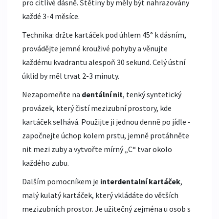
pro citlivé dásně. Štětiny by měly být nahrazovány
každé 3-4 měsíce.
Technika: držte kartáček pod úhlem 45° k dásním,
provádějte jemné krouživé pohyby a věnujte
každému kvadrantu alespoň 30 sekund. Celý ústní
úklid by měl trvat 2-3 minuty.
Nezapomeňte na
dentální nit
,
tenký syntetický
provázek, který čistí mezizubní prostory, kde
kartáček selhává
. Použijte ji jednou denně po jídle -
započnejte úchop kolem prstu, jemně protáhněte
nit mezi zuby a vytvořte mírný „C“ tvar okolo
každého zubu.
Dalším pomocníkem je
interdentalní kartáček
,
malý kulatý kartáček, který vkládáte do větších
mezizubních prostor
. Je užitečný zejména u osob s