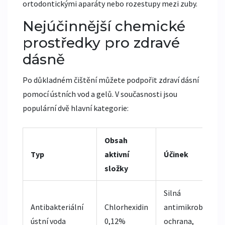
ortodontickými aparáty nebo rozestupy mezi zuby.
Nejúčinnější chemické
prostředky pro zdravé
dásně
Po důkladném čištění můžete podpořit zdraví dásní
pomocí ústních vod a gelů. V současnosti jsou
populární dvě hlavní kategorie:
Obsah
Typ
aktivní
Účinek
složky
Silná
Antibakteriální
Chlorhexidin
antimikrobiální
ústní voda
0,12%
ochrana,