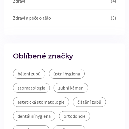
Zdraví
(4)
Zdraví a péče o tělo
(3)
Oblíbené značky
bělení zubů
ústní hygiena
stomatologie
zubní kámen
estetická stomatologie
čištění zubů
dentální hygiena
ortodoncie