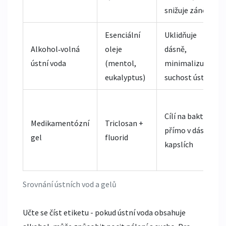
snižuje zánět
Esenciální
Uklidňuje
Alkohol‑volná
oleje
dásně,
ústní voda
(mentol,
minimalizuje
eukalyptus)
suchost úst
Cílí na bakterie
Medikamentózní
Triclosan +
přímo v dásních
gel
fluorid
kapslích
Srovnání ústních vod a gelů
Učte se číst etiketu - pokud ústní voda obsahuje