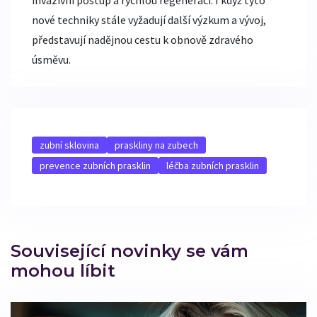
invazivní postup a rychlou regeneraci. I když tyto
nové techniky stále vyžadují další výzkum a vývoj,
představují nadějnou cestu k obnově zdravého
úsměvu.
zubní sklovina
praskliny na zubech
prevence zubních prasklin
léčba zubních prasklin
Související novinky se vám
mohou líbit