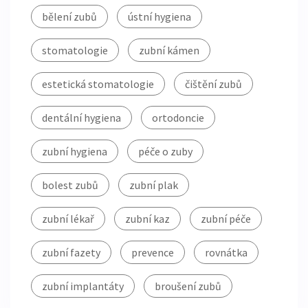
bělení zubů
ústní hygiena
stomatologie
zubní kámen
estetická stomatologie
čištění zubů
dentální hygiena
ortodoncie
zubní hygiena
péče o zuby
bolest zubů
zubní plak
zubní lékař
zubní kaz
zubní péče
zubní fazety
prevence
rovnátka
zubní implantáty
broušení zubů