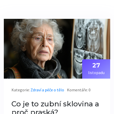
27
listopadu
Kategorie:
Zdraví a péče o tělo
Komentáře: 0
Co je to zubní sklovina a
proč praská?