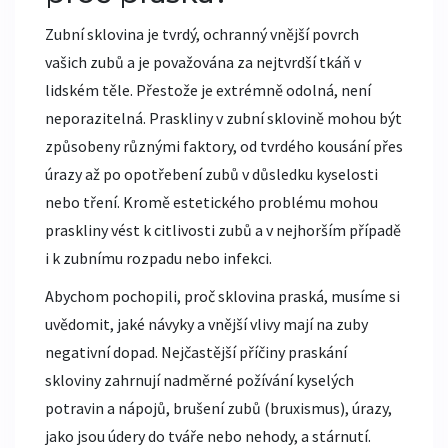
Zubní sklovina je tvrdý, ochranný vnější povrch
vašich zubů a je považována za nejtvrdší tkáň v
lidském těle. Přestože je extrémně odolná, není
neporazitelná. Praskliny v zubní sklovině mohou být
způsobeny různými faktory, od tvrdého kousání přes
úrazy až po opotřebení zubů v důsledku kyselosti
nebo tření. Kromě estetického problému mohou
praskliny vést k citlivosti zubů a v nejhorším případě
i k zubnímu rozpadu nebo infekci.
Abychom pochopili, proč sklovina praská, musíme si
uvědomit, jaké návyky a vnější vlivy mají na zuby
negativní dopad. Nejčastější příčiny praskání
skloviny zahrnují nadměrné požívání kyselých
potravin a nápojů, brušení zubů (bruxismus), úrazy,
jako jsou údery do tváře nebo nehody, a stárnutí.