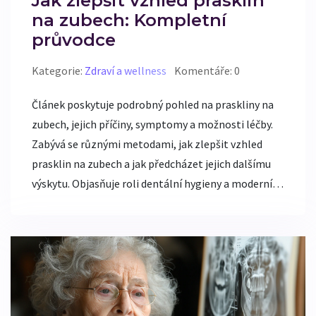
Jak zlepšit vzhled prasklin
na zubech: Kompletní
průvodce
Kategorie:
Zdraví a wellness
Komentáře: 0
Článek poskytuje podrobný pohled na praskliny na
zubech, jejich příčiny, symptomy a možnosti léčby.
Zabývá se různými metodami, jak zlepšit vzhled
prasklin na zubech a jak předcházet jejich dalšímu
výskytu. Objasňuje roli dentální hygieny a moderních
zubních postupů v udržení zdraví a estetiky zubů.
Nabízí praktické tipy pro každodenní péči o zuby a
vysvětluje, jak pravidelné návštěvy u zubaře mohou
pomoci udržet vaše úsměv zdravý a krásný.