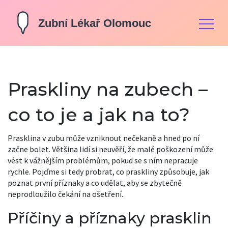
Praskliny na zubech –
co to je a jak na to?
Prasklina v zubu může vzniknout nečekaně a hned po ní
začne bolet. Většina lidí si neuvěří, že malé poškození může
vést k vážnějším problémům, pokud se s ním nepracuje
rychle. Pojďme si tedy probrat, co praskliny způsobuje, jak
poznat první příznaky a co udělat, aby se zbytečně
neprodloužilo čekání na ošetření.
Příčiny a příznaky prasklin