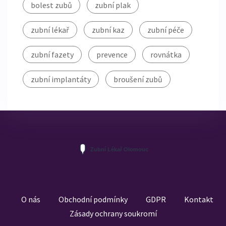
bolest zubů
zubní plak
zubní lékař
zubní kaz
zubní péče
zubní fazety
prevence
rovnátka
zubní implantáty
broušení zubů
O nás
Obchodní podmínky
GDPR
Kontakt
Zásady ochrany soukromí