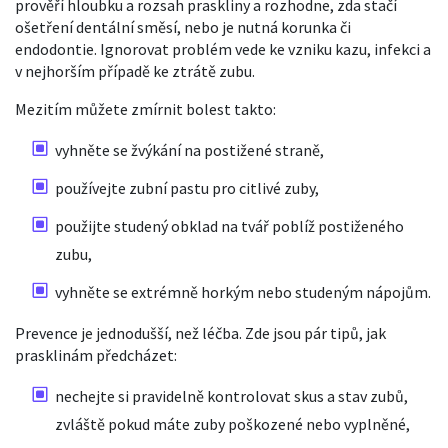
prověří hloubku a rozsah praskliny a rozhodne, zda stačí
ošetření dentální směsí, nebo je nutná korunka či
endodontie. Ignorovat problém vede ke vzniku kazu, infekci a
v nejhorším případě ke ztrátě zubu.
Mezitím můžete zmírnit bolest takto:
vyhněte se žvýkání na postižené straně,
používejte zubní pastu pro citlivé zuby,
použijte studený obklad na tvář poblíž postiženého
zubu,
vyhněte se extrémně horkým nebo studeným nápojům.
Prevence je jednodušší, než léčba. Zde jsou pár tipů, jak
prasklinám předcházet:
nechejte si pravidelně kontrolovat skus a stav zubů,
zvláště pokud máte zuby poškozené nebo vyplněné,