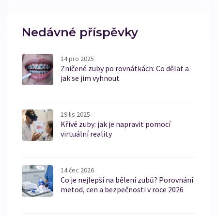
zuby zůstaly silné a zdravé. Nabízíme také přehled
nejnovějších možností léčby, které vám mohou
pomoci obnovit zdraví vašich zubů.
Nedávné příspěvky
14 pro 2025
Zničené zuby po rovnátkách: Co dělat a
jak se jim vyhnout
19 lis 2025
Křivé zuby: jak je napravit pomocí
virtuální reality
14 čec 2026
Co je nejlepší na bělení zubů? Porovnání
metod, cen a bezpečnosti v roce 2026