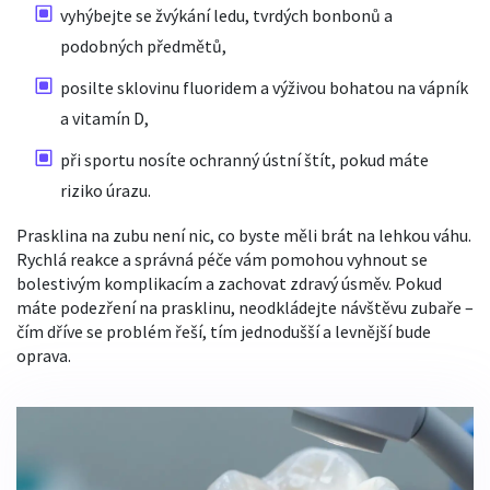
vyhýbejte se žvýkání ledu, tvrdých bonbonů a
podobných předmětů,
posilte sklovinu fluoridem a výživou bohatou na vápník
a vitamín D,
při sportu nosíte ochranný ústní štít, pokud máte
riziko úrazu.
Prasklina na zubu není nic, co byste měli brát na lehkou váhu.
Rychlá reakce a správná péče vám pomohou vyhnout se
bolestivým komplikacím a zachovat zdravý úsměv. Pokud
máte podezření na prasklinu, neodkládejte návštěvu zubaře –
čím dříve se problém řeší, tím jednodušší a levnější bude
oprava.