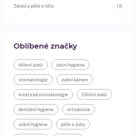
Zdraví a péče o tělo
(3)
Oblíbené značky
bělení zubů
ústní hygiena
stomatologie
zubní kámen
estetická stomatologie
čištění zubů
dentální hygiena
ortodoncie
zubní hygiena
péče o zuby