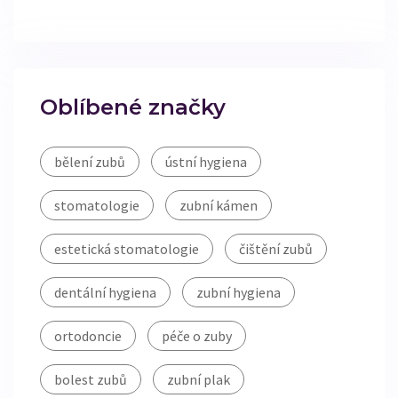
Oblíbené značky
bělení zubů
ústní hygiena
stomatologie
zubní kámen
estetická stomatologie
čištění zubů
dentální hygiena
zubní hygiena
ortodoncie
péče o zuby
bolest zubů
zubní plak