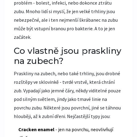
problém - bolest, infekci, nebo dokonce ztrátu
zubu. Mnoho lidí si myslí, že jen velké trhliny jsou
nebezpečné, ale i ten nejmenší škrábanec na zubu
může být vstupní branou pro bakterie. A to je jen
začátek.
Co vlastně jsou praskliny
na zubech?
Praskliny na zubech, nebo také trhliny, jsou drobné
rozštěpy ve sklovinkě - tvrdé vrstvě, která chrání
zub. Vypadají jako jemné čáry, někdy viditelné pouze
pod silným světlem, jindy jako tmavé linie na
povrchu zubu. Některé jsou povrchní, jiné se táhnou
hlouběji, až k zubní dřeni. Nejčastější typy jsou:
Cracken enamel
- jen na povrchu, neovlivňují