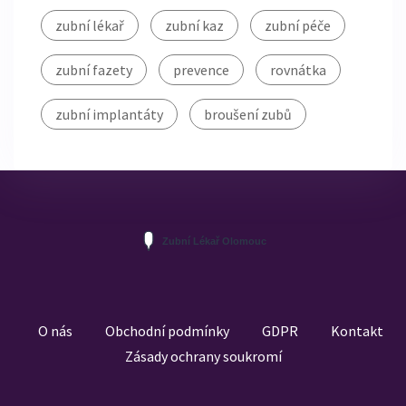
zubní lékař
zubní kaz
zubní péče
zubní fazety
prevence
rovnátka
zubní implantáty
broušení zubů
O nás
Obchodní podmínky
GDPR
Kontakt
Zásady ochrany soukromí