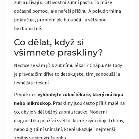
zub a užívají si citlivostní zubní pastu. To může
dočasně pomoci, ale neřeší příčinu. A pokud trhlina
pokračuje, problém jde hlouběji - a většinou
bezbolestně.
Co dělat, když si
všimnete praskliny?
Nechce se vám jít k zubnímu lékaři? Chápu. Ale tady
je pravda: čím dříve to detekujete, tím jednodušší a
levnější je řešení.
První krok:
vyhledejte zubní lékaře, který má lupa
nebo mikroskop
. Praskliny jsou často příliš malé na
to, aby je viděl běžný zubní zrcátko. Moderní
diagnostika používá světlo, které zvýrazňuje trhliny,
nebo digitální snímání, které ukazuje i nejmenší
změny ve struktuře zubu.