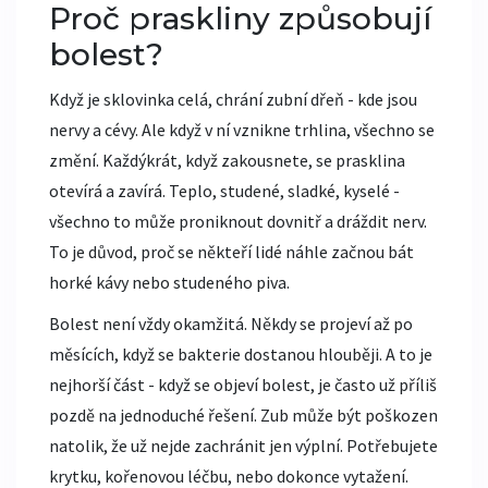
Proč praskliny způsobují
bolest?
Když je sklovinka celá, chrání zubní dřeň - kde jsou
nervy a cévy. Ale když v ní vznikne trhlina, všechno se
změní. Každýkrát, když zakousnete, se prasklina
otevírá a zavírá. Teplo, studené, sladké, kyselé -
všechno to může proniknout dovnitř a dráždit nerv.
To je důvod, proč se někteří lidé náhle začnou bát
horké kávy nebo studeného piva.
Bolest není vždy okamžitá. Někdy se projeví až po
měsících, když se bakterie dostanou hlouběji. A to je
nejhorší část - když se objeví bolest, je často už příliš
pozdě na jednoduché řešení. Zub může být poškozen
natolik, že už nejde zachránit jen výplní. Potřebujete
krytku, kořenovou léčbu, nebo dokonce vytažení.