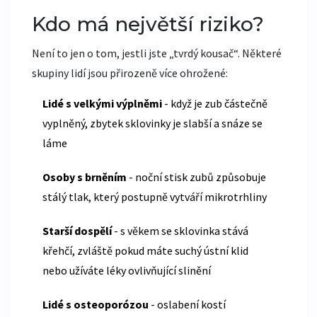
Kdo má největší riziko?
Není to jen o tom, jestli jste „tvrdý kousač“. Některé
skupiny lidí jsou přirozeně více ohrožené:
Lidé s velkými výplněmi
- když je zub částečně
vyplněný, zbytek sklovinky je slabší a snáze se
láme
Osoby s brněním
- noční stisk zubů způsobuje
stálý tlak, který postupně vytváří mikrotrhliny
Starší dospělí
- s věkem se sklovinka stává
křehčí, zvláště pokud máte suchý ústní klid
nebo užíváte léky ovlivňující slinění
Lidé s osteoporózou
- oslabení kostí