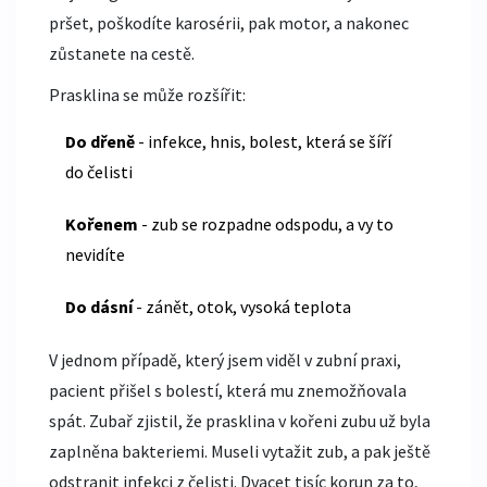
pršet, poškodíte karosérii, pak motor, a nakonec
zůstanete na cestě.
Prasklina se může rozšířit:
Do dřeně
- infekce, hnis, bolest, která se šíří
do čelisti
Kořenem
- zub se rozpadne odspodu, a vy to
nevidíte
Do dásní
- zánět, otok, vysoká teplota
V jednom případě, který jsem viděl v zubní praxi,
pacient přišel s bolestí, která mu znemožňovala
spát. Zubař zjistil, že prasklina v kořeni zubu už byla
zaplněna bakteriemi. Museli vytažit zub, a pak ještě
odstranit infekci z čelisti. Dvacet tisíc korun za to,