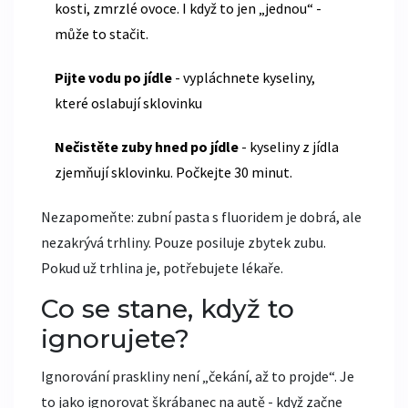
kosti, zmrzlé ovoce. I když to jen „jednou“ -
může to stačit.
Pijte vodu po jídle
- vypláchnete kyseliny,
které oslabují sklovinku
Nečistěte zuby hned po jídle
- kyseliny z jídla
zjemňují sklovinku. Počkejte 30 minut.
Nezapomeňte: zubní pasta s fluoridem je dobrá, ale
nezakrývá trhliny. Pouze posiluje zbytek zubu.
Pokud už trhlina je, potřebujete lékaře.
Co se stane, když to
ignorujete?
Ignorování praskliny není „čekání, až to projde“. Je
to jako ignorovat škrábanec na autě - když začne