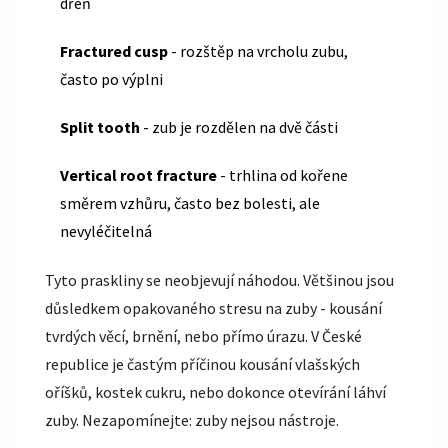
dřeň
Fractured cusp
- rozštěp na vrcholu zubu,
často po výplni
Split tooth
- zub je rozdělen na dvě části
Vertical root fracture
- trhlina od kořene
směrem vzhůru, často bez bolesti, ale
nevyléčitelná
Tyto praskliny se neobjevují náhodou. Většinou jsou
důsledkem opakovaného stresu na zuby - kousání
tvrdých věcí, brnění, nebo přímo úrazu. V České
republice je častým příčinou kousání vlašských
oříšků, kostek cukru, nebo dokonce otevírání láhví
zuby. Nezapomínejte: zuby nejsou nástroje.