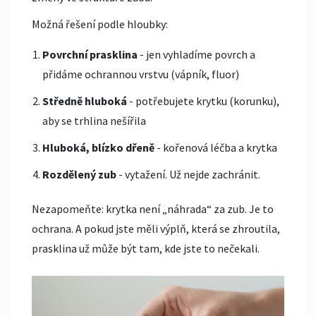
Možná řešení podle hloubky:
Povrchní prasklina
- jen vyhladíme povrch a
přidáme ochrannou vrstvu (vápník, fluor)
Středně hluboká
- potřebujete krytku (korunku),
aby se trhlina nešířila
Hluboká, blízko dřeně
- kořenová léčba a krytka
Rozdělený zub
- vytažení. Už nejde zachránit.
Nezapomeňte: krytka není „náhrada“ za zub. Je to
ochrana. A pokud jste měli výplň, která se zhroutila,
prasklina už může být tam, kde jste to nečekali.