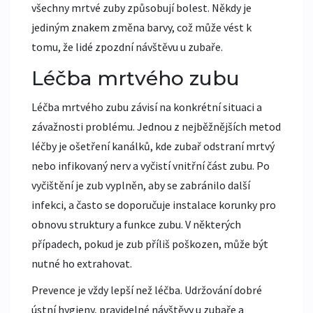
všechny mrtvé zuby způsobují bolest. Někdy je
jediným znakem změna barvy, což může vést k
tomu, že lidé zpozdní návštěvu u zubaře.
Léčba mrtvého zubu
Léčba mrtvého zubu závisí na konkrétní situaci a
závažnosti problému. Jednou z nejběžnějších metod
léčby je ošetření kanálků, kde zubař odstraní mrtvý
nebo infikovaný nerv a vyčistí vnitřní část zubu. Po
vyčištění je zub vyplněn, aby se zabránilo další
infekci, a často se doporučuje instalace korunky pro
obnovu struktury a funkce zubu. V některých
případech, pokud je zub příliš poškozen, může být
nutné ho extrahovat.
Prevence je vždy lepší než léčba. Udržování dobré
ústní hygieny, pravidelné návštěvy u zubaře a