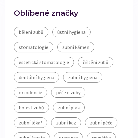
Oblíbené značky
bělení zubů
ústní hygiena
stomatologie
zubní kámen
estetická stomatologie
čištění zubů
dentální hygiena
zubní hygiena
ortodoncie
péče o zuby
bolest zubů
zubní plak
zubní lékař
zubní kaz
zubní péče
zubní fazety
prevence
rovnátka