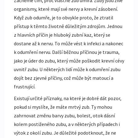
Začněme tím, proč vlastně zub umírá. Zuby jsou živé
organismy, které mají své nervy a krevní zásobení.
Když zub odumře, je to obvykle proto, že ztratil
přístup k těmto životně důležitým zdrojům. Jednou
z hlavních příčin je hluboký zubní kaz, který se
dostane až k nervu. To může vést k infekci a nakonec
k odumření nervu. Další běžnou příčinou je trauma,
jako je úder do zubu, který může poškodit krevní cévy
uvnitř zubu. U některých lidí může k odumření zubu
dojít bez zjevné příčiny, což může být matoucí a
frustrující.
Existují určité příznaky, na které je dobré dát pozor,
pokud si myslíte, že máte mrtvý zub. Ty mohou
zahrnovat změnu barvy zubu, bolest, otok dásní
kolem postiženého zubu, a v některých případech i
výtok z okolí zubu. Je důležité podotknout, že ne