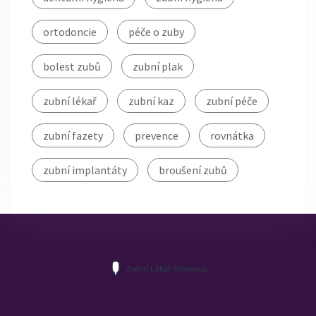
ortodoncie
péče o zuby
bolest zubů
zubní plak
zubní lékař
zubní kaz
zubní péče
zubní fazety
prevence
rovnátka
zubní implantáty
broušení zubů