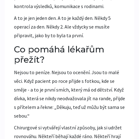
kontrola výsledků, komunikace s rodinami.
A to je jen jeden den. A to je každý den. Někdy 5
operací za den. Někdy 2. Ale vždycky se musíte
připravit, jako by to byla ta první.
Co pomáhá lékařům
přežít?
Nejsou to peníze. Nejsou to ocenění. Jsou to malé
věci. Když pacient po roce přijde s fotkou, kde se
směje - a to je první smích, který má od dětství. Když
dívka, která se nikdy neodvažovala jít na rande, přijde
s přítelem a řekne: „Děkuju, teď už můžu být sama se
sebou.“
Chirurgové si vytvářejí vlastní způsoby, jak si udržet
rovnováhu. Někteří běhají každé ráno. Někteří hrají