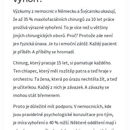
Výzkumy z nemocnic v Německu a Švýcarsku ukazují,
že až 35 % maxilofaciálních chirurgů za 10 let práce
prožívá výrazné vyhoření. To je více než u většiny
jiných chirurgických oborů. Proč? Protože zde není
jen fyzická únava. Je tu i emoční zátěž. Každý pacient
je příběh. A příběhy se hromadí.
Chirurg, který pracuje 15 let, si pamatuje každého.
Ten chlapec, který měl rozštěp patra a teď hraje v
orchestru. Ta žena, která po úrazu nechtěla žít, a teď
je učitelkou. Každý z nich je závazek. A závazky se
mohou stát břemenem.
Proto je důležité mít podporu. V nemocnicích, kde
jsou pravidelné psychologické konzultace pro tým,
je míra vyhoření o 40 % nižší. Některé oddělení mají i