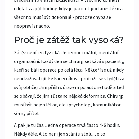
udělat za půl hodiny, když je pacient pod anestézií a
všechno musí být dokonalé - protože chyba se
neopraví snadno.
Proč je zátěž tak vysoká?
Zátěž není jen fyzická. Je i emocionální, mentální,
organizační. Každý den se chirurg setkává s pacienty,
kteří se báli operace po celá léta. Někteří se už nikdy
neodvažovali jít ke kadeřníkovi, protože se styděli za
svůj obličej. Jiní přišli s úrazem po autonehodě a teď
se obávají, že jim zůstane nějaká deformita. Chirurg
musí být nejen lékař, ale i psycholog, komunikátor,
věrný přítel.
A pak je tu čas. Jedna operace trvá často 4-6 hodin.
Někdy déle. A to není jen stání u stolu. Je to