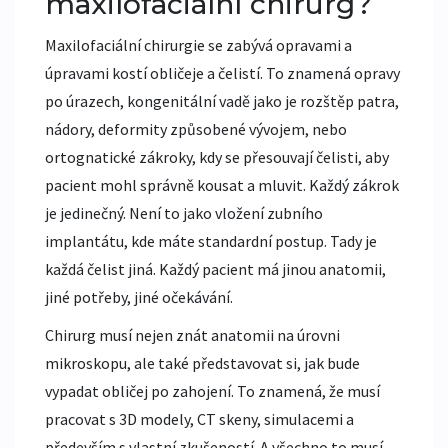
maxilofaciální chirurg?
Maxilofaciální chirurgie se zabývá opravami a
úpravami kostí obličeje a čelistí. To znamená opravy
po úrazech, kongenitální vadě jako je rozštěp patra,
nádory, deformity způsobené vývojem, nebo
ortognatické zákroky, kdy se přesouvají čelisti, aby
pacient mohl správně kousat a mluvit. Každý zákrok
je jedinečný. Není to jako vložení zubního
implantátu, kde máte standardní postup. Tady je
každá čelist jiná. Každý pacient má jinou anatomii,
jiné potřeby, jiné očekávání.
Chirurg musí nejen znát anatomii na úrovni
mikroskopu, ale také představovat si, jak bude
vypadat obličej po zahojení. To znamená, že musí
pracovat s 3D modely, CT skeny, simulacemi a
především s vlastní zkušeností. A všechno to musí