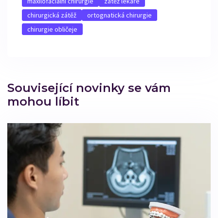
maxilofaciální chirurgie
zátěž lékaře
chirurgická zátěž
ortognatická chirurgie
chirurgie obličeje
Související novinky se vám
mohou líbit