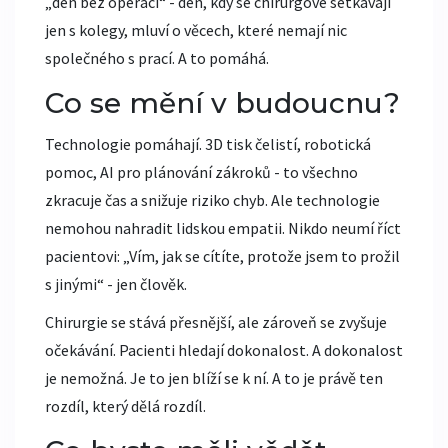
„den bez operací“ - den, kdy se chirurgové setkávají
jen s kolegy, mluví o věcech, které nemají nic
společného s prací. A to pomáhá.
Co se mění v budoucnu?
Technologie pomáhají. 3D tisk čelistí, robotická
pomoc, AI pro plánování zákroků - to všechno
zkracuje čas a snižuje riziko chyb. Ale technologie
nemohou nahradit lidskou empatii. Nikdo neumí říct
pacientovi: „Vím, jak se cítíte, protože jsem to prožil
s jinými“ - jen člověk.
Chirurgie se stává přesnější, ale zároveň se zvyšuje
očekávání. Pacienti hledají dokonalost. A dokonalost
je nemožná. Je to jen blíží se k ní. A to je právě ten
rozdíl, který dělá rozdíl.