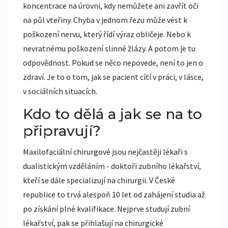
koncentrace na úrovni, kdy nemůžete ani zavřít oči
na půl vteřiny. Chyba v jednom řezu může vést k
poškození nervu, který řídí výraz obličeje. Nebo k
nevratnému poškození slinné žlázy. A potom je tu
odpovědnost. Pokud se něco nepovede, není to jen o
zdraví. Je to o tom, jak se pacient cítí v práci, v lásce,
v sociálních situacích.
Kdo to dělá a jak se na to
připravují?
Maxilofaciální chirurgové jsou nejčastěji lékaři s
dualistickým vzděláním - doktoři zubního lékařství,
kteří se dále specializují na chirurgii. V České
republice to trvá alespoň 10 let od zahájení studia až
po získání plné kvalifikace. Nejprve studují zubní
lékařství, pak se přihlašují na chirurgické