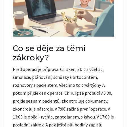
Co se děje za těmi
zákroky?
Před operací je příprava. CT sken, 3D tisk čelisti,
simulace, plánování, schůzky s ortodontem,
rozhovory s pacientem. Všechno to trvá týdny. A
potom přijde den operace. Chirurg se probudí v 5:30,
projde seznam pacientů, zkontroluje dokumenty,
zkontroluje nástroje. V 7:00 začíná první operace. V
13:00 je oběd - rychle, za stojanem, s kávou. V 17:00 je
poslední zákrok. A pak ještě půl hodiny zápisů,