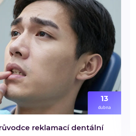
13
dubna
růvodce reklamací dentální