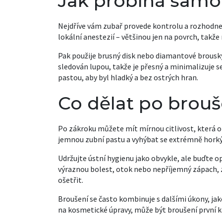
Jak probíhá samo
Nejdříve vám zubař provede kontrolu a rozhodne
lokální anestezií – většinou jen na povrch, takže 
Pak použije brusný disk nebo diamantové brousky,
sledován lupou, takže je přesný a minimalizuje se
pastou, aby byl hladký a bez ostrých hran.
Co dělat po brouš
Po zákroku můžete mít mírnou citlivost, která 
jemnou zubní pastu a vyhýbat se extrémně hor
Udržujte ústní hygienu jako obvykle, ale buďte o
výraznou bolest, otok nebo nepříjemný zápach, z
ošetřit.
Broušení se často kombinuje s dalšími úkony, ja
na kosmetické úpravy, může být broušení první kro