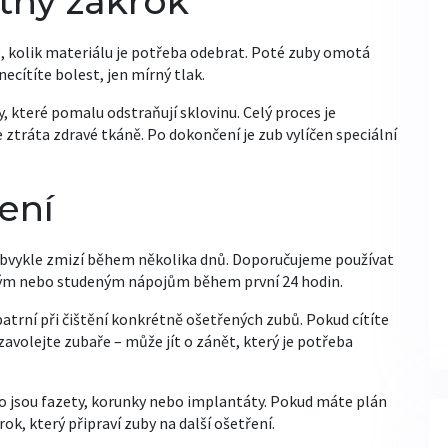
tný zákrok
, kolik materiálu je potřeba odebrat. Poté zuby omotá
necítíte bolest, jen mírný tlak.
 které pomalu odstraňují sklovinu. Celý proces je
 ztráta zdravé tkáně. Po dokončení je zub vylíčen speciální
ení
obvykle zmizí během několika dnů. Doporučujeme používat
kým nebo studeným nápojům během první 24 hodin.
patrní při čištění konkrétně ošetřených zubů. Pokud cítíte
avolejte zubaře – může jít o zánět, který je potřeba
ko jsou fazety, korunky nebo implantáty. Pokud máte plán
k, který připraví zuby na další ošetření.