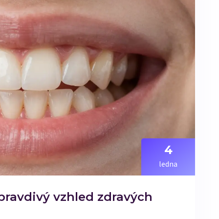
4
ledna
pravdivý vzhled zdravých