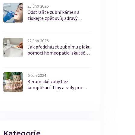
25 úno 2026
Odstraňte zubní kámen a
získejte zpět svůj zdravý
úsměv
22 úno 2026
Jak předcházet zubnímu plaku
pomocí homeopatie: skutečné
možnosti a co o tom vědí
lékaři
6 čen 2024
Keramické zuby bez
komplikací: Tipy a rady pro
zdravý úsměv
Kategorie