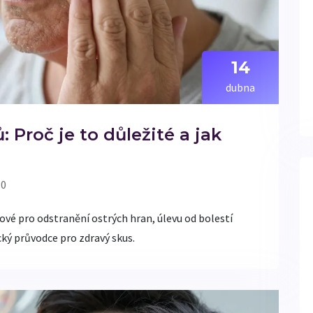
14
dubna
 Proč je to důležité a jak
 0
čové pro odstranění ostrých hran, úlevu od bolestí
cký průvodce pro zdravý skus.