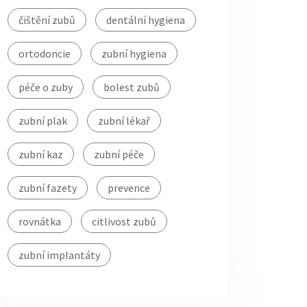
čištění zubů
dentální hygiena
ortodoncie
zubní hygiena
péče o zuby
bolest zubů
zubní plak
zubní lékař
zubní kaz
zubní péče
zubní fazety
prevence
rovnátka
citlivost zubů
zubní implantáty