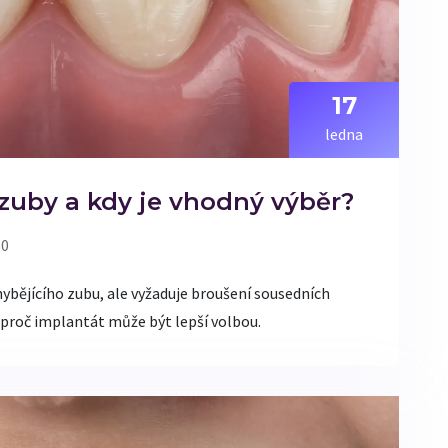
17
ledna
zuby a kdy je vhodný výběr?
 0
hybějícího zubu, ale vyžaduje broušení sousedních
 a proč implantát může být lepší volbou.