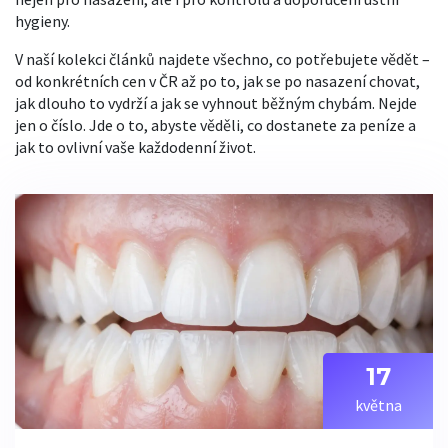
hygieny.
V naší kolekci článků najdete všechno, co potřebujete vědět –
od konkrétních cen v ČR až po to, jak se po nasazení chovat,
jak dlouho to vydrží a jak se vyhnout běžným chybám. Nejde
jen o číslo. Jde o to, abyste věděli, co dostanete za peníze a
jak to ovlivní vaše každodenní život.
17
května