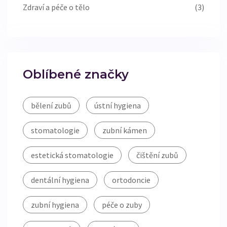
Zdraví a péče o tělo
(3)
Oblíbené značky
bělení zubů
ústní hygiena
stomatologie
zubní kámen
estetická stomatologie
čištění zubů
dentální hygiena
ortodoncie
zubní hygiena
péče o zuby