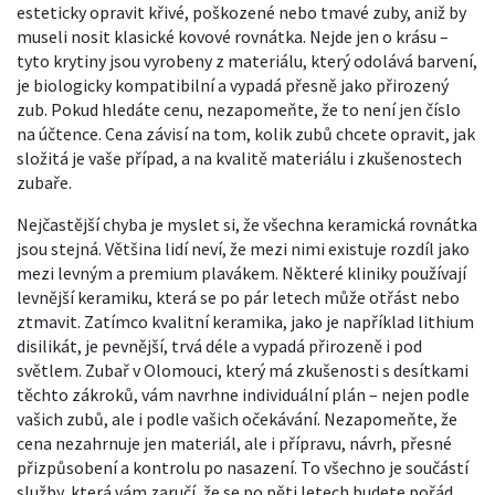
esteticky opravit křivé, poškozené nebo tmavé zuby, aniž by
museli nosit klasické kovové rovnátka.
Nejde jen o krásu –
tyto krytiny jsou vyrobeny z materiálu, který odolává barvení,
je biologicky kompatibilní a vypadá přesně jako přirozený
zub. Pokud hledáte cenu, nezapomeňte, že to není jen číslo
na účtence. Cena závisí na tom, kolik zubů chcete opravit, jak
složitá je vaše případ, a na kvalitě materiálu i zkušenostech
zubaře.
Nejčastější chyba je myslet si, že všechna keramická rovnátka
jsou stejná. Většina lidí neví, že mezi nimi existuje rozdíl jako
mezi levným a premium plavákem. Některé kliniky používají
levnější keramiku, která se po pár letech může otřást nebo
ztmavit. Zatímco kvalitní keramika, jako je například lithium
disilikát, je pevnější, trvá déle a vypadá přirozeně i pod
světlem. Zubař v Olomouci, který má zkušenosti s desítkami
těchto zákroků, vám navrhne individuální plán – nejen podle
vašich zubů, ale i podle vašich očekávání. Nezapomeňte, že
cena nezahrnuje jen materiál, ale i přípravu, návrh, přesné
přizpůsobení a kontrolu po nasazení. To všechno je součástí
služby, která vám zaručí, že se po pěti letech budete pořád