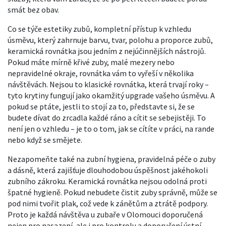
smát bez obav.
Co se týče
estetiky zubů
,
kompletní přístup k vzhledu
úsměvu, který zahrnuje barvu, tvar, polohu a proporce zubů
,
keramická rovnátka jsou jedním z nejúčinnějších nástrojů.
Pokud máte mírně křivé zuby, malé mezery nebo
nepravidelné okraje, rovnátka vám to vyřeší v několika
návštěvách. Nejsou to klasické rovnátka, která trvají roky –
tyto krytiny fungují jako okamžitý upgrade vašeho úsměvu. A
pokud se ptáte, jestli to stojí za to, představte si, že se
budete dívat do zrcadla každé ráno a cítit se sebejistěji. To
není jen o vzhledu – je to o tom, jak se cítíte v práci, na rande
nebo když se smějete.
Nezapomeňte také na
zubní hygiena
,
pravidelná péče o zuby
a dásně, která zajišťuje dlouhodobou úspěšnost jakéhokoli
zubního zákroku
. Keramická rovnátka nejsou odolná proti
špatné hygieně. Pokud nebudete čistit zuby správně, může se
pod nimi tvořit plak, což vede k zánětům a ztrátě podpory.
Proto je každá návštěva u zubaře v Olomouci doporučená
nejen pro nasazení, ale i pro kontrolu a doporučení ústní