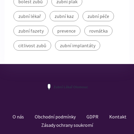
bolest zubů
zubní plak
zubní lékař
zubní kaz
zubní péče
zubní fazety
prevence
rovnátka
citlivost zubů
zubní implantáty
O nás
Obchodní podmínky
GDPR
Kontakt
Zásady ochrany soukromí