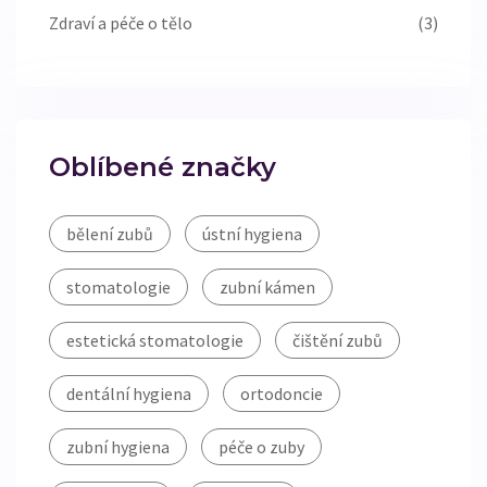
Zdraví a péče o tělo
(3)
Oblíbené značky
bělení zubů
ústní hygiena
stomatologie
zubní kámen
estetická stomatologie
čištění zubů
dentální hygiena
ortodoncie
zubní hygiena
péče o zuby