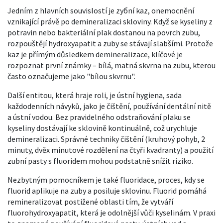
Jedním z hlavních souvislostí je
zубní kaz
,
onemocnění
vznikající právě po demineralizaci skloviny
. Když se kyseliny z
potravin nebo bakteriální plak dostanou na povrch zubu,
rozpouštějí hydroxyapatit a zuby se stávají slabšími. Protože
kaz je přímým důsledkem demineralizace, klíčové je
rozpoznat první známky – bílá, matná skvrna na zubu, kterou
často označujeme jako "bílou skvrnu".
Další entitou, která hraje roli, je
ústní hygiena
,
sada
každodenních návyků, jako je čištění, používání dentální nitě
a ústní vodou
. Bez pravidelného odstraňování plaku se
kyseliny dostávají ke sklovině kontinuálně, což urychluje
demineralizaci. Správné techniky čištění (kruhový pohyb, 2
minuty, dvěx minutové rozdělení na čtyři kvadranty) a použití
zubní pasty s fluoridem mohou podstatně snížit riziko.
Nezbytným pomocníkem je také
fluoridace
,
proces, kdy se
fluorid aplikuje na zuby a posiluje sklovinu
. Fluorid pomáhá
remineralizovat postižené oblasti tím, že vytváří
fluorohydroxyapatit, která je odolnější vůči kyselinám. V praxi