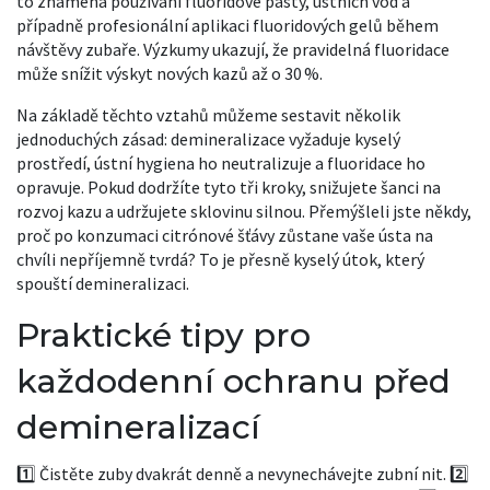
to znamená používání fluoridové pasty, ústních vod a
případně profesionální aplikaci fluoridových gelů během
návštěvy zubaře. Výzkumy ukazují, že pravidelná fluoridace
může snížit výskyt nových kazů až o 30 %.
Na základě těchto vztahů můžeme sestavit několik
jednoduchých zásad: demineralizace vyžaduje kyselý
prostředí, ústní hygiena ho neutralizuje a fluoridace ho
opravuje. Pokud dodržíte tyto tři kroky, snižujete šanci na
rozvoj kazu a udržujete sklovinu silnou. Přemýšleli jste někdy,
proč po konzumaci citrónové šťávy zůstane vaše ústa na
chvíli nepříjemně tvrdá? To je přesně kyselý útok, který
spouští demineralizaci.
Praktické tipy pro
každodenní ochranu před
demineralizací
1️⃣ Čistěte zuby dvakrát denně a nevynechávejte zubní nit. 2️⃣