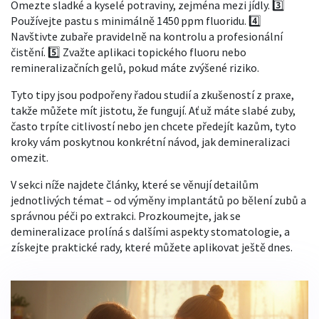
Omezte sladké a kyselé potraviny, zejména mezi jídly. 3️⃣
Používejte pastu s minimálně 1450 ppm fluoridu. 4️⃣
Navštivte zubaře pravidelně na kontrolu a profesionální
čistění. 5️⃣ Zvažte aplikaci topického fluoru nebo
remineralizačních gelů, pokud máte zvýšené riziko.
Tyto tipy jsou podpořeny řadou studií a zkušeností z praxe,
takže můžete mít jistotu, že fungují. Ať už máte slabé zuby,
často trpíte citlivostí nebo jen chcete předejít kazům, tyto
kroky vám poskytnou konkrétní návod, jak demineralizaci
omezit.
V sekci níže najdete články, které se věnují detailům
jednotlivých témat – od výměny implantátů po bělení zubů a
správnou péči po extrakci. Prozkoumejte, jak se
demineralizace prolíná s dalšími aspekty stomatologie, a
získejte praktické rady, které můžete aplikovat ještě dnes.