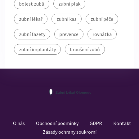
bolest zubů
zubní plak
zubní lékař
zubní kaz
zubní péče
zubní fazety
prevence
rovnátka
zubní implantáty
broušení zubů
O nás
Obchodní podmínky
GDPR
Kontakt
Zásady ochrany soukromí