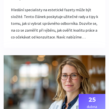
Hledání specialisty na estetické fazety může být
složité. Tento článek poskytuje užitečné rady a tipy k
tomu, jak si vybrat správného odborníka. Dozvíte se,
na co se zaměřit při výběru, jak ověřit kvalitu práce a
co očekávat od konzultace. Navíc nabízíme
praktické tipy, jak zajistit, aby váš úsměv vypadat co
nejlépe.
25
dubna