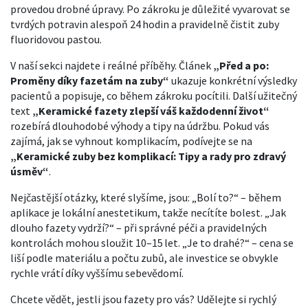
provedou drobné úpravy. Po zákroku je důležité vyvarovat se
tvrdých potravin alespoň 24 hodin a pravidelně čistit zuby
fluoridovou pastou.
V naší sekci najdete i reálné příběhy. Článek
„Před a po:
Proměny díky fazetám na zuby“
ukazuje konkrétní výsledky
pacientů a popisuje, co během zákroku pocítili. Další užitečný
text
„Keramické fazety zlepší váš každodenní život“
rozebírá dlouhodobé výhody a tipy na údržbu. Pokud vás
zajímá, jak se vyhnout komplikacím, podívejte se na
„Keramické zuby bez komplikací: Tipy a rady pro zdravý
úsměv“
.
Nejčastější otázky, které slyšíme, jsou: „Bolí to?“ – během
aplikace je lokální anestetikum, takže necítíte bolest. „Jak
dlouho fazety vydrží?“ – při správné péči a pravidelných
kontrolách mohou sloužit 10–15 let. „Je to drahé?“ – cena se
liší podle materiálu a počtu zubů, ale investice se obvykle
rychle vrátí díky vyššímu sebevědomí.
Chcete vědět, jestli jsou fazety pro vás? Udělejte si rychlý