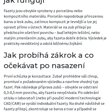
jak fungují
Fazety jsou obvykle vyrobeny z porcelánu nebo
kompozitního materiálu. Porcelán napodobuje přirozenou
barvu a lesk zubu, zatímco kompozit je levnější a lze jej
opravit přímo v ústech. Materiál se na zub přilepí po
předchozím ošetření povrchu – buď lehkým leštění, nebo
malým zmenšením zubu, aby fazeta dobře držela. Výsledek je
prakticky neviditelný a odolá běžnému žvýkání.
Jak probíhá zákrok a co
očekávat po nasazení
První schůzka je konzultace. Zubař prohlédne váš chrup,
promluví o požadovaném výsledku a navrhne vhodný typ
fazet. Pak následuje příprava zubů – obvykle se odstraní
0,3‑0,5 mm povrchu, aby fazeta nevyčnívala. Po odebrání
otisku v laboratoři (nebo při použití moderní technologie
CAD/CAM) se vyrábí individuální fazety. Na druhé návštěvě se
fazety přilepí, zkontroluje se barva a tvar a případně se