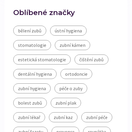
Oblíbené značky
bělení zubů
ústní hygiena
stomatologie
zubní kámen
estetická stomatologie
čištění zubů
dentální hygiena
ortodoncie
zubní hygiena
péče o zuby
bolest zubů
zubní plak
zubní lékař
zubní kaz
zubní péče
zubní fazety
prevence
rovnátka