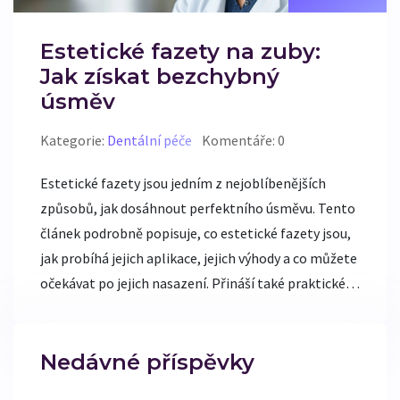
Estetické fazety na zuby:
Jak získat bezchybný
úsměv
Kategorie:
Dentální péče
Komentáře: 0
Estetické fazety jsou jedním z nejoblíbenějších
způsobů, jak dosáhnout perfektního úsměvu. Tento
článek podrobně popisuje, co estetické fazety jsou,
jak probíhá jejich aplikace, jejich výhody a co můžete
očekávat po jejich nasazení. Přináší také praktické
rady, jak se o fazety starat, aby vydržely co nejdéle a
vypadaly co nejlépe.
Nedávné příspěvky