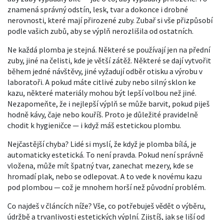
znamená správný odstín, lesk, tvar a dokonce i drobné
nerovnosti, které mají přirozené zuby. Zubař si vše přizpůsobí
podle vašich zubů, aby se výplň nerozlišila od ostatních.
Ne každá plomba je stejná. Některé se používají jen na přední
zuby, jiné na čelisti, kde je větší zátěž. Některé se dají vytvořit
během jedné návštěvy, jiné vyžadují odběr otisku a výrobu v
laboratoři. A pokud máte citlivé zuby nebo silný sklon ke
kazu, některé materiály mohou být lepší volbou než jiné.
Nezapomeňte, že i nejlepší výplň se může barvit, pokud piješ
hodně kávy, čaje nebo kouříš. Proto je důležité pravidelně
chodit k hygieničce — i když máš estetickou plombu.
Nejčastější chyba? Lidé si myslí, že když je plomba bílá, je
automaticky estetická. To není pravda. Pokud není správně
vložena, může mít špatný tvar, zanechat mezery, kde se
hromadí plak, nebo se odlepovat. A to vede k novému kazu
pod plombou — což je mnohem horší než původní problém.
Co najdeš v článcích níže? Vše, co potřebuješ vědět o výběru,
údržbě a trvanlivosti estetických výplní. Zjistíš, jak se liší od