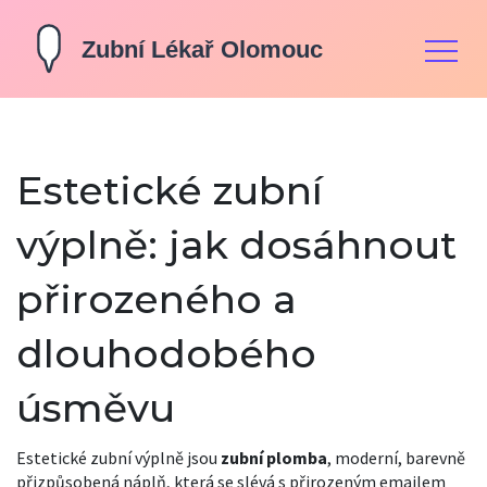
Estetické zubní
výplně: jak dosáhnout
přirozeného a
dlouhodobého
úsměvu
Estetické zubní výplně jsou
zubní plomba
,
moderní, barevně
přizpůsobená náplň, která se slévá s přirozeným emailem