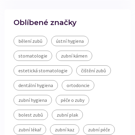
Oblíbené značky
bělení zubů
ústní hygiena
stomatologie
zubní kámen
estetická stomatologie
čištění zubů
dentální hygiena
ortodoncie
zubní hygiena
péče o zuby
bolest zubů
zubní plak
zubní lékař
zubní kaz
zubní péče