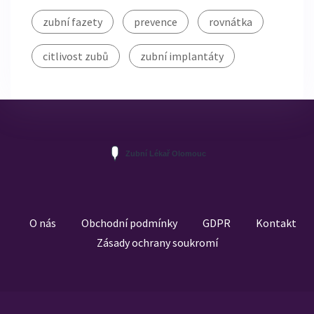
zubní fazety
prevence
rovnátka
citlivost zubů
zubní implantáty
O nás
Obchodní podmínky
GDPR
Kontakt
Zásady ochrany soukromí