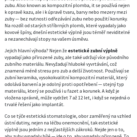
zubu
. Also known as
kompozitní plomba
, it se používá nejen
k opravě kazu, ale i k úpravě tvaru, barvy nebo mezery mezi
zuby — bez nutnosti odřezávání zubu nebo použití korunky.
Na rozdíl od starých stříbrných plomb, které vypadaly jako
kovové špíny, dnešní estetické výplně jsou téměř neviditelné
a nezanechávají stopy na vašem úsměvu.
Jejich hlavní výhoda? Nejen že
estetické zubní výplně
vypadají jako přirozené zuby, ale také udržují více původního
zubního materiálu. Nevyžadují hluboké vyvrtávání, což
znamená méně stresu pro zub a delší životnost. Používají se
zubní keramika
,
vysokokvalitní kompozitní materiál, který
odolává barvení a je odolný proti opotřebení
— stejný typ
materiálu, který se používá i u fazet a korunek. A když je
vložena správně, může vydržet 7 až 12 let, i když se nejedná o
trvalé řešení jako implantát.
Co se týče
estetická stomatologie
,
obor zaměřený na vzhled
ústní dutiny, nejen na léčbu onemocnění
, tak estetické
výplně jsou jedním z nejčastějších zákroků. Nejde jen o to,
aby zuby vypadaly bílé — jde o to, aby vypadaly přirozeně. To