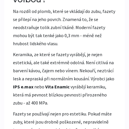
Na rozdíl od plomb, které se vkládají do zubu, fazety
se přilepí na jeho povrch. Znamená to, že se
neodstraňuje tolik zubní tkáně. Moderní fazety
mohou být tak tenké jako 0,3 mm - méně než
hrubost lidského vlasu.
Keramika, ze které se fazety vyrábějí, je nejen
estetická, ale také extrémně odolná. Není citlivá na
barvení kávou, čajem nebo vínem. Nekouří, neztrácí
lesk a nepraská při normálním kousání. Výrobci jako
IPS e.max
nebo
Vita Enamic
vyrábějí keramiku,
která má pevnost blízkou pevnosti přirozeného
zubu - až 400 MPa.
Fazety se používají nejen pro estetiku. Pokud máte
zuby, které jsou drobně poškozené, nepravidelně