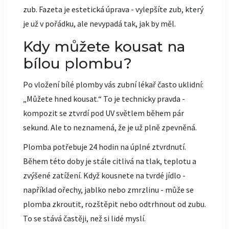
zub. Fazeta je estetická úprava - vylepšíte zub, který
je už v pořádku, ale nevypadá tak, jak by měl.
Kdy můžete kousat na
bílou plombu?
Po vložení bílé plomby vás zubní lékař často uklidní:
„Můžete hned kousat.“ To je technicky pravda -
kompozit se ztvrdí pod UV světlem během pár
sekund. Ale to neznamená, že je už plně zpevněná.
Plomba potřebuje 24 hodin na úplné ztvrdnutí.
Během této doby je stále citlivá na tlak, teplotu a
zvýšené zatížení. Když kousnete na tvrdé jídlo -
například ořechy, jablko nebo zmrzlinu - může se
plomba zkroutit, rozštěpit nebo odtrhnout od zubu.
To se stává častěji, než si lidé myslí.