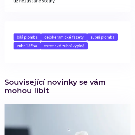
už nezůstane stejný.
bílá plomba
celokeramické fazety
zubní plomba
zubní léčba
estetické zubní výplně
Související novinky se vám
mohou líbit