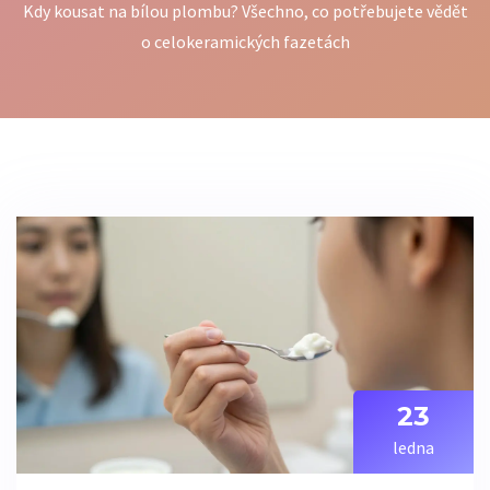
Kdy kousat na bílou plombu? Všechno, co potřebujete vědět
o celokeramických fazetách
23
ledna