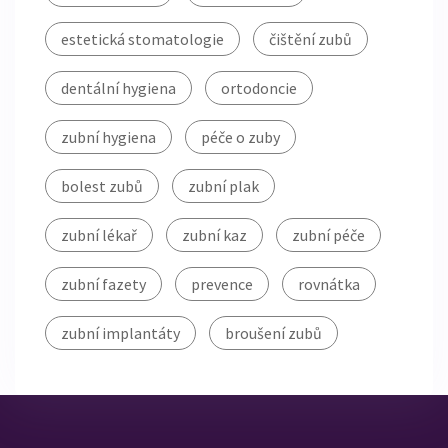
estetická stomatologie
čištění zubů
dentální hygiena
ortodoncie
zubní hygiena
péče o zuby
bolest zubů
zubní plak
zubní lékař
zubní kaz
zubní péče
zubní fazety
prevence
rovnátka
zubní implantáty
broušení zubů