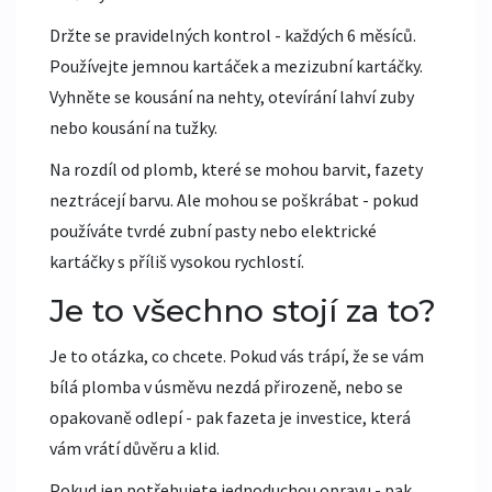
Držte se pravidelných kontrol - každých 6 měsíců.
Používejte jemnou kartáček a mezizubní kartáčky.
Vyhněte se kousání na nehty, otevírání lahví zuby
nebo kousání na tužky.
Na rozdíl od plomb, které se mohou barvit, fazety
neztrácejí barvu. Ale mohou se poškrábat - pokud
používáte tvrdé zubní pasty nebo elektrické
kartáčky s příliš vysokou rychlostí.
Je to všechno stojí za to?
Je to otázka, co chcete. Pokud vás trápí, že se vám
bílá plomba v úsměvu nezdá přirozeně, nebo se
opakovaně odlepí - pak fazeta je investice, která
vám vrátí důvěru a klid.
Pokud jen potřebujete jednoduchou opravu - pak