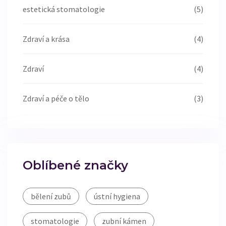
estetická stomatologie
(5)
Zdraví a krása
(4)
Zdraví
(4)
Zdraví a péče o tělo
(3)
Oblíbené značky
bělení zubů
ústní hygiena
stomatologie
zubní kámen