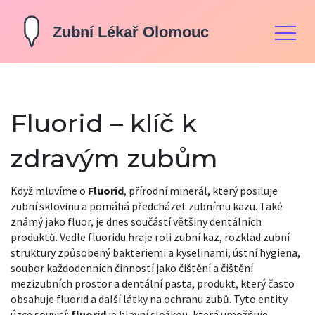
Fluorid – klíč k
zdravým zubům
Když mluvíme o
Fluorid
,
přírodní minerál, který posiluje
zubní sklovinu a pomáhá předcházet zubnímu kazu
. Také
známý jako
fluor
, je dnes součástí většiny dentálních
produktů. Vedle fluoridu hraje roli
zubní kaz
,
rozklad zubní
struktury způsobený bakteriemi a kyselinami
,
ústní hygiena
,
soubor každodenních činností jako čištění a čištění
mezizubních prostor
a
dentální pasta
,
produkt, který často
obsahuje fluorid a další látky na ochranu zubů
. Tyto entity
úzce souvisí:
fluorid
je hlavní složkou, která umožňuje