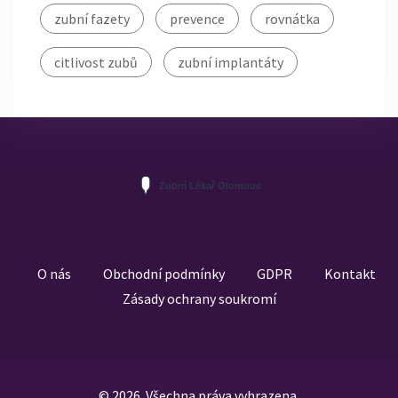
zubní fazety
prevence
rovnátka
citlivost zubů
zubní implantáty
O nás
Obchodní podmínky
GDPR
Kontakt
Zásady ochrany soukromí
© 2026. Všechna práva vyhrazena.