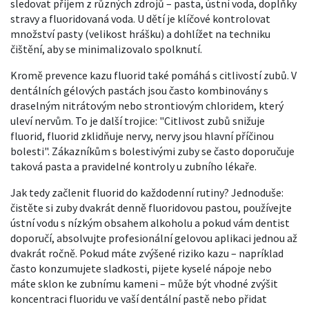
sledovat příjem z různých zdrojů – pasta, ústní voda, doplňky
stravy a fluoridovaná voda. U dětí je klíčové kontrolovat
množství pasty (velikost hrášku) a dohlížet na techniku
čištění, aby se minimalizovalo spolknutí.
Kromě prevence kazu fluorid také pomáhá s citlivostí zubů. V
dentálních gélových pastách jsou často kombinovány s
draselným nitrátovým nebo strontiovým chloridem, který
uleví nervům. To je další trojice: "Citlivost zubů snižuje
fluorid, fluorid zklidňuje nervy, nervy jsou hlavní příčinou
bolesti". Zákazníkům s bolestivými zuby se často doporučuje
taková pasta a pravidelné kontroly u zubního lékaře.
Jak tedy začlenit fluorid do každodenní rutiny? Jednoduše:
čistěte si zuby dvakrát denně fluoridovou pastou, používejte
ústní vodu s nízkým obsahem alkoholu a pokud vám dentist
doporučí, absolvujte profesionální gelovou aplikaci jednou až
dvakrát ročně. Pokud máte zvýšené riziko kazu – napríklad
často konzumujete sladkosti, pijete kyselé nápoje nebo
máte sklon ke zubnímu kameni – může být vhodné zvýšit
koncentraci fluoridu ve vaší dentální pastě nebo přidat