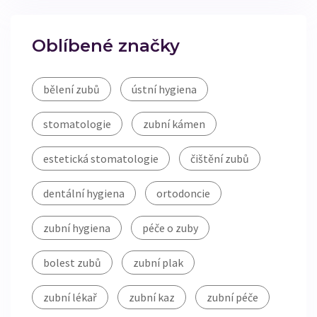
Oblíbené značky
bělení zubů
ústní hygiena
stomatologie
zubní kámen
estetická stomatologie
čištění zubů
dentální hygiena
ortodoncie
zubní hygiena
péče o zuby
bolest zubů
zubní plak
zubní lékař
zubní kaz
zubní péče