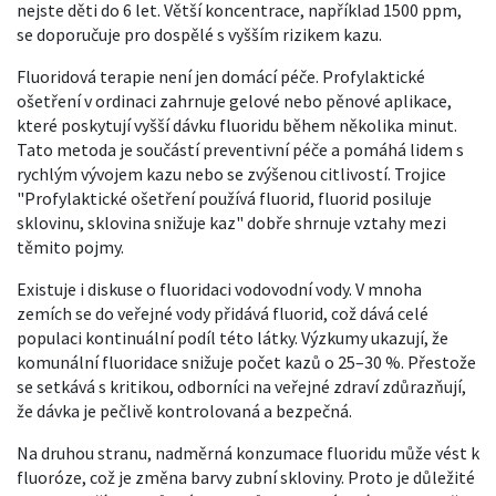
nejste děti do 6 let. Větší koncentrace, například 1500 ppm,
se doporučuje pro dospělé s vyšším rizikem kazu.
Fluoridová terapie není jen domácí péče. Profylaktické
ošetření v ordinaci zahrnuje gelové nebo pěnové aplikace,
které poskytují vyšší dávku fluoridu během několika minut.
Tato metoda je součástí preventivní péče a pomáhá lidem s
rychlým vývojem kazu nebo se zvýšenou citlivostí. Trojice
"Profylaktické ošetření používá fluorid, fluorid posiluje
sklovinu, sklovina snižuje kaz" dobře shrnuje vztahy mezi
těmito pojmy.
Existuje i diskuse o fluoridaci vodovodní vody. V mnoha
zemích se do veřejné vody přidává fluorid, což dává celé
populaci kontinuální podíl této látky. Výzkumy ukazují, že
komunální fluoridace snižuje počet kazů o 25–30 %. Přestože
se setkává s kritikou, odborníci na veřejné zdraví zdůrazňují,
že dávka je pečlivě kontrolovaná a bezpečná.
Na druhou stranu, nadměrná konzumace fluoridu může vést k
fluoróze, což je změna barvy zubní skloviny. Proto je důležité