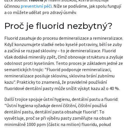
účinnou
preventivní péči
. Níže se podíváme, jak spolu fungují
a co můžete udělat pro zdravý úsměv.
Proč je fluorid nezbytný?
Fluorid zasahuje do procesu demineralizace a remineralizace.
Když konzumujete sladké nebo kyselé potraviny, bělí se zuby
a začíná se rozpad skloviny – to je demineralizace. Fluorid
však dodává minerály zpět, čímž obnovuje strukturu a zvyšuje
odolnost proti kyselinám. Tento proces je základem jedné ze
semantických trojic: "Fluorid podporuje remineralizaci,
remineralizace posiluje sklovinu, sklovina brání zubnímu
kazu". Prakticky to znamená, že pravidelné používání
fluoridové dentální pasty může snížit výskyt kazu až o 40 %.
Další trojice spojuje ústní hygienu, dentální pastu a fluorid:
"Ústní hygiena vyžaduje denní čištění, čištění používá
dentální pastu, dentální pasta obsahuje fluorid". To
vysvětluje, proč se při výběru pasty zaměřujte na obsah
minimálně 1000 ppm (částic na milion) fluoridu, pokud