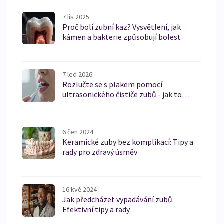
7 lis 2025
Proč bolí zubní kaz? Vysvětlení, jak
kámen a bakterie způsobují bolest
7 led 2026
Rozlučte se s plakem pomocí
ultrasonického čističe zubů - jak to
funguje a proč to funguje lépe než běžná
kartáček
6 čen 2024
Keramické zuby bez komplikací: Tipy a
rady pro zdravý úsměv
16 kvě 2024
Jak předcházet vypadávání zubů:
Efektivní tipy a rady