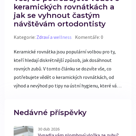
keramických rovnátkách a
jak se vyhnout častým
návštěvám ortodontisty
Kategorie:
Zdraví a wellness
Komentáře: 0
Keramické rovnátka jsou populární volbou pro ty,
kteří hledají diskrétnější způsob, jak dosáhnout
rovných zubů. V tomto článku se dozvíte vše, co
potřebujete vědět o keramických rovnátkách, od
výhod a nevýhod po tipy na ústní hygienu, které vám
pomůžou minimalizovat návštěvy u ortodontisty.
Zabýváme se rovněž častými otázkami a zkoumáme,
jak správná péče o rovnátka může ulehčit celý
Nedávné příspěvky
proces jejich nošení.
30 dub 2026
Vypadla vám plombový vložka ze zubu?