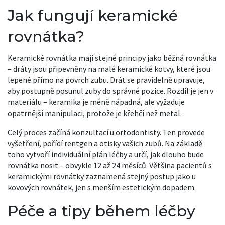
Jak fungují keramické
rovnátka?
Keramické rovnátka mají stejné principy jako běžná rovnátka
– dráty jsou připevněny na malé keramické kotvy, které jsou
lepené přímo na povrch zubu. Drát se pravidelně upravuje,
aby postupně posunul zuby do správné pozice. Rozdíl je jen v
materiálu – keramika je méně nápadná, ale vyžaduje
opatrnější manipulaci, protože je křehčí než metal.
Celý proces začíná konzultací u ortodontisty. Ten provede
vyšetření, pořídí rentgen a otisky vašich zubů. Na základě
toho vytvoří individuální plán léčby a určí, jak dlouho bude
rovnátka nosit – obvykle 12 až 24 měsíců. Většina pacientů s
keramickými rovnátky zaznamená stejný postup jako u
kovových rovnátek, jen s menším estetickým dopadem.
Péče a tipy během léčby