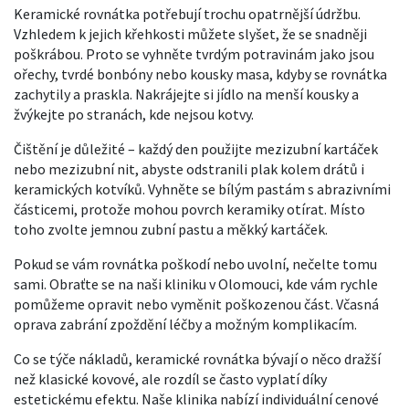
Keramické rovnátka potřebují trochu opatrnější údržbu.
Vzhledem k jejich křehkosti můžete slyšet, že se snadněji
poškrábou. Proto se vyhněte tvrdým potravinám jako jsou
ořechy, tvrdé bonbóny nebo kousky masa, kdyby se rovnátka
zachytily a praskla. Nakrájejte si jídlo na menší kousky a
žvýkejte po stranách, kde nejsou kotvy.
Čištění je důležité – každý den použijte mezizubní kartáček
nebo mezizubní nit, abyste odstranili plak kolem drátů i
keramických kotvíků. Vyhněte se bílým pastám s abrazivními
částicemi, protože mohou povrch keramiky otírat. Místo
toho zvolte jemnou zubní pastu a měkký kartáček.
Pokud se vám rovnátka poškodí nebo uvolní, nečelte tomu
sami. Obraťte se na naši kliniku v Olomouci, kde vám rychle
pomůžeme opravit nebo vyměnit poškozenou část. Včasná
oprava zabrání zpoždění léčby a možným komplikacím.
Co se týče nákladů, keramické rovnátka bývají o něco dražší
než klasické kovové, ale rozdíl se často vyplatí díky
estetickému efektu. Naše klinika nabízí individuální cenové