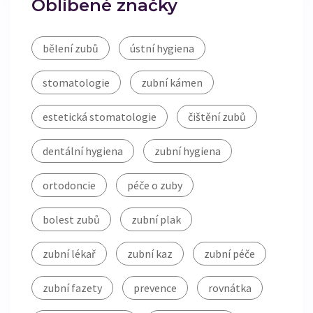
Oblíbené značky
bělení zubů
ústní hygiena
stomatologie
zubní kámen
estetická stomatologie
čištění zubů
dentální hygiena
zubní hygiena
ortodoncie
péče o zuby
bolest zubů
zubní plak
zubní lékař
zubní kaz
zubní péče
zubní fazety
prevence
rovnátka