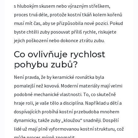
s hlubokým skusem nebo výrazným střeškem,
proces trvá déle, protože kostní tkáň kolem kořenů
musí mít čas, aby se přizpůsobila nové pozici. Pokud
byste chtěli zuby posouvat příliš rychle, riskujete
jejich poškození nebo dokonce ztrátu zubu.
Co ovlivňuje rychlost
pohybu zubů?
Není pravda, že by keramické rovnátka byla
pomalejší než kovová. Moderní materiály mají velmi
podobné mechanické vlastnosti. To, co skutečně
hraje roli, je vaše tělo a disciplína. Například u dětí a
dospívajících probíhá kostní przebudoba mnohem
dynamicky, takže zuby „kloužou“ snadněji. Dospělí
lidé už mají plně vyformovanou kostní strukturu, což
může proces mírně zpomalit.