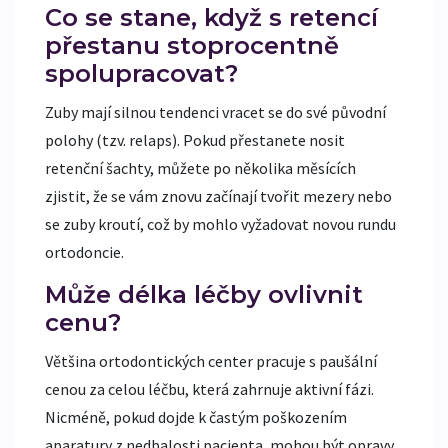
Co se stane, když s retencí
přestanu stoprocentně
spolupracovat?
Zuby mají silnou tendenci vracet se do své původní
polohy (tzv. relaps). Pokud přestanete nosit
retenční šachty, můžete po několika měsících
zjistit, že se vám znovu začínají tvořit mezery nebo
se zuby kroutí, což by mohlo vyžadovat novou rundu
ortodoncie.
Může délka léčby ovlivnit
cenu?
Většina ortodontických center pracuje s paušální
cenou za celou léčbu, která zahrnuje aktivní fázi.
Nicméně, pokud dojde k častým poškozením
aparatury z nedbalosti pacienta, mohou být opravy