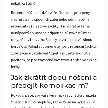
několika týdnů.
Retence může mít dvě tváře: fixní drát přilepený na
vnitřní stranu spodních zubů nebo odnímatelné
retenčnítky (plastové šachty). Fixní drát je téměř
nenápadný a v mnoha případech zůstává v ústech
roky, někdy i dozviku. Šachty se zase nosí většinou
jen v noci. Pokud zapomenete nosit retenční šachtu,
zuby začnou „stěhovat“ zpět a můžete skončit s
pocitem, že jste zbytečně investovali tisíce korun do
léčby.
Jak zkrátit dobu nošení a
předejít komplikacím?
Pokud chcete, aby vaše
keramická rovnátka
zmizela
z vašich zubů co nejdříve, zaměřte se na hygienu. To