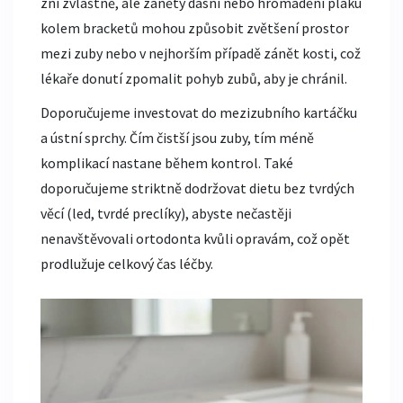
zní zvláštně, ale záněty dásní nebo hromadění plaku
kolem bracketů mohou způsobit zvětšení prostor
mezi zuby nebo v nejhorším případě zánět kosti, což
lékaře donutí zpomalit pohyb zubů, aby je chránil.
Doporučujeme investovat do mezizubního kartáčku
a ústní sprchy. Čím čistší jsou zuby, tím méně
komplikací nastane během kontrol. Také
doporučujeme striktně dodržovat dietu bez tvrdých
věcí (led, tvrdé preclíky), abyste nečastěji
nenavštěvovali ortodonta kvůli opravám, což opět
prodlužuje celkový čas léčby.