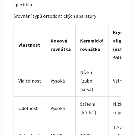
specifika.
Srovnání typů ortodontických aparatury
Krycí
Kovová
Keramická
alignery
Vlastnost
rovnátka
rovnátka
(estetick
fólie)
Nízká
Viditelnost
Vysoká
(zubní
Velmi nízk
barva)
Střední
Nízká
Odolnost
Vysoká
(křehčí)
(opotřebe
12-24