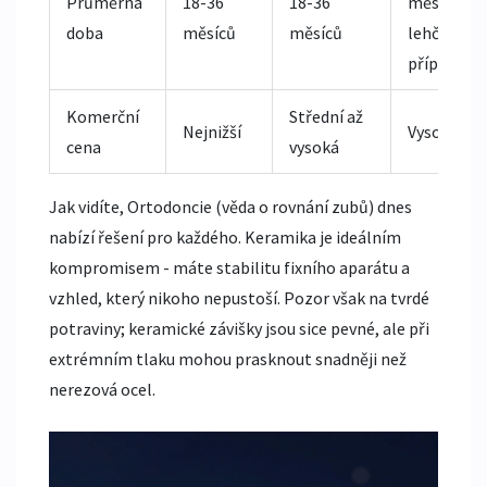
Průměrná
18-36
18-36
měsíců (u
doba
měsíců
měsíců
lehčích
případů)
Komerční
Střední až
Nejnižší
Vysoká
cena
vysoká
Jak vidíte,
Ortodoncie
(věda o rovnání zubů) dnes
nabízí řešení pro každého. Keramika je ideálním
kompromisem - máte stabilitu fixního aparátu a
vzhled, který nikoho nepustoší. Pozor však na tvrdé
potraviny; keramické závišky jsou sice pevné, ale při
extrémním tlaku mohou prasknout snadněji než
nerezová ocel.