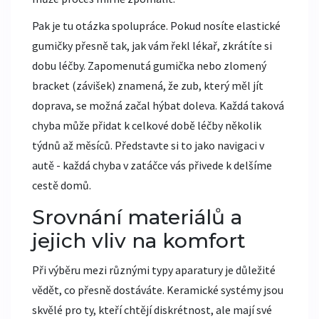
Pak je tu otázka spolupráce. Pokud nosíte elastické
gumičky přesně tak, jak vám řekl lékař, zkrátíte si
dobu léčby. Zapomenutá gumička nebo zlomený
bracket (závišek) znamená, že zub, který měl jít
doprava, se možná začal hýbat doleva. Každá taková
chyba může přidat k celkové době léčby několik
týdnů až měsíců. Představte si to jako navigaci v
autě - každá chyba v zatáčce vás přivede k delšíme
cestě domů.
Srovnání materiálů a
jejich vliv na komfort
Při výběru mezi různými typy aparatury je důležité
vědět, co přesně dostáváte. Keramické systémy jsou
skvělé pro ty, kteří chtějí diskrétnost, ale mají své