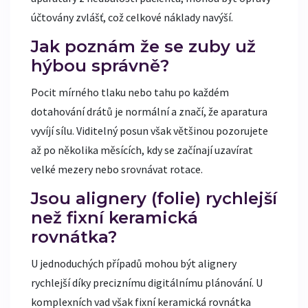
účtovány zvlášť, což celkové náklady navýší.
Jak poznám že se zuby už
hýbou správně?
Pocit mírného tlaku nebo tahu po každém
dotahování drátů je normální a značí, že aparatura
vyvíjí sílu. Viditelný posun však většinou pozorujete
až po několika měsících, kdy se začínají uzavírat
velké mezery nebo srovnávat rotace.
Jsou alignery (folie) rychlejší
než fixní keramická
rovnátka?
U jednoduchých případů mohou být alignery
rychlejší díky preciznímu digitálnímu plánování. U
komplexních vad však fixní keramická rovnátka