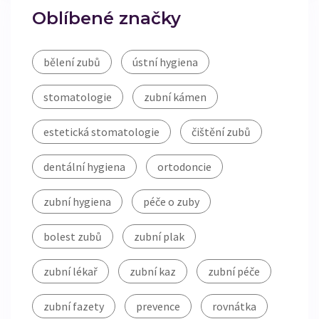
Oblíbené značky
bělení zubů
ústní hygiena
stomatologie
zubní kámen
estetická stomatologie
čištění zubů
dentální hygiena
ortodoncie
zubní hygiena
péče o zuby
bolest zubů
zubní plak
zubní lékař
zubní kaz
zubní péče
zubní fazety
prevence
rovnátka