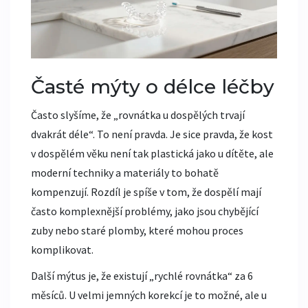
Časté mýty o délce léčby
Často slyšíme, že „rovnátka u dospělých trvají
dvakrát déle“. To není pravda. Je sice pravda, že kost
v dospělém věku není tak plastická jako u dítěte, ale
moderní techniky a materiály to bohatě
kompenzují. Rozdíl je spíše v tom, že dospělí mají
často komplexnější problémy, jako jsou chybějící
zuby nebo staré plomby, které mohou proces
komplikovat.
Další mýtus je, že existují „rychlé rovnátka“ za 6
měsíců. U velmi jemných korekcí je to možné, ale u