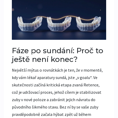
Fáze po sundání: Proč to
ještě není konec?
Největší mýtus o rovnátkách je ten, že v momentě,
kdy vám lékař aparatury sundá, jste „v goalu“. Ve
skutečnosti začíná kritická etapa zvaná
Retence
,
což je
udržovací proces, jehož cílem je stabilizovat
zuby v nové poloze a zabránit jejich návratu do
původního šikmého stavu
. Bez ní by se vaše zuby
pravděpodobně začala hýbat zpět už během