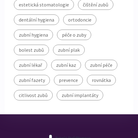
estetická stomatologie
čištění zubů
dentální hygiena
ortodoncie
zubní hygiena
péče o zuby
bolest zubů
zubní plak
zubní lékař
zubní kaz
zubní péče
zubní fazety
prevence
rovnátka
citlivost zubů
zubní implantáty