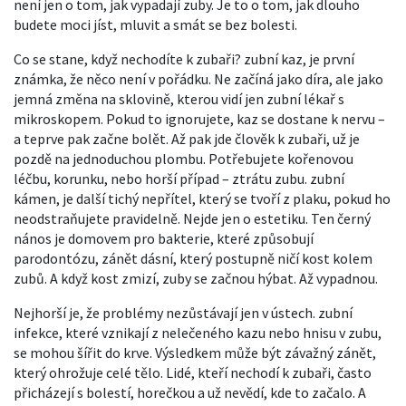
není jen o tom, jak vypadají zuby. Je to o tom, jak dlouho
budete moci jíst, mluvit a smát se bez bolesti.
Co se stane, když nechodíte k zubaři?
zubní kaz
,
je první
známka, že něco není v pořádku
. Ne začíná jako díra, ale jako
jemná změna na sklovině, kterou vidí jen zubní lékař s
mikroskopem. Pokud to ignorujete, kaz se dostane k nervu –
a teprve pak začne bolět. Až pak jde člověk k zubaři, už je
pozdě na jednoduchou plombu. Potřebujete kořenovou
léčbu, korunku, nebo horší případ – ztrátu zubu.
zubní
kámen
,
je další tichý nepřítel, který se tvoří z plaku, pokud ho
neodstraňujete pravidelně
. Nejde jen o estetiku. Ten černý
nános je domovem pro bakterie, které způsobují
parodontózu
,
zánět dásní, který postupně ničí kost kolem
zubů
. A když kost zmizí, zuby se začnou hýbat. Až vypadnou.
Nejhorší je, že problémy nezůstávají jen v ústech.
zubní
infekce
,
které vznikají z nelečeného kazu nebo hnisu v zubu
,
se mohou šířit do krve. Výsledkem může být závažný zánět,
který ohrožuje celé tělo. Lidé, kteří nechodí k zubaři, často
přicházejí s bolestí, horečkou a už nevědí, kde to začalo. A