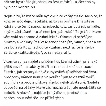
přitom by stačilo jít jednou za šest měsíců – a všechno by
bylo pod kontrolou.
Nejde o to, že byste měli být v klinice každý měsíc. Jde o to, že
když se něco děje, nečekáte, až to vás přiměje k návštěvě.
Když vidíte černý nános na zubech, když vás bolí zub při jídle,
když krvácí dásně – to už není jen „pár zubů“. To je tělo, které
vám volá na pomoc. A zubní lékař v Olomouci neřeší jen
plomby a korunky. Řeší vaše schopnost jíst, mluvit, spát a žít
bez bolesti. Když nechodíte k zubaři, neztrácíte jen zuby.
Ztrácíte kvalitu života. A to se nedá vrátit.
V tomto sbírce najdete příběhy lidí, kteří si všimli příznaků
příliš pozdě – a také ty, kteří se rozhodli změnit situaci.
Zjistíte, jak tetracyklinové zuby ovlivňují každodenní život,
proč černý kámen není jen o kouření, jak se vlastně tvoří
zubní plak a proč je pískování zubů někdy zbytečné. Najdete
odpovědi na otázky, které vás možná trápí, ale neodvážíte se
položit. A hlavně – najdete jasný důvod, proč už dnes
nepřesunout návštěvu na příští týden.