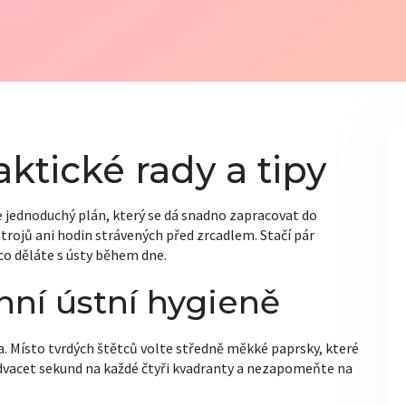
aktické rady a tipy
e jednoduchý plán, který se dá snadno zapracovat do
trojů ani hodin strávených před zrcadlem. Stačí pár
co děláte s ústy během dne.
ní ústní hygieně
a. Místo tvrdých štětců volte středně měkké paprsky, které
ň dvacet sekund na každé čtyři kvadranty a nezapomeňte na