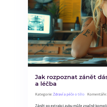
Jak rozpoznat zánět dás
a léčba
Kategorie:
Zdraví a péče o tělo
Komentáře:
Zánět po extrakci zubu může značně kompliko