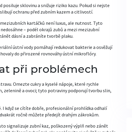
d posiluje sklovinu a snižuje riziko kazu. Pokud si nejste
é slibují ochranu před zubním kazem a citlivostí.
mezizubních kartáčků není luxus, ale nutnost. Tyto
 nedosáhne – podél okrajů zubů a mezi mezizubní
 zánět dásní a zabráníte tvorbě plaku.
iální ústní vody pomáhají redukovat bakterie a osvěžují
ahovaly do přirozené rovnováhy ústní mikroflóry.
lat při problémech
 stravu. Omezte cukry a kyselé nápoje, které rychle
, zelenině a ovoci; tyto potraviny podporují tvorbu slin,
 I když se cítíte dobře, profesionální prohlídka odhalí
 dvakrát ročně můžete předejít drahým zákrokům.
často signalizuje zubní kaz, poškozený výplň nebo zánět