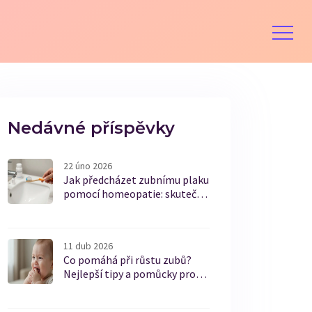
Nedávné příspěvky
22 úno 2026
Jak předcházet zubnímu plaku
pomocí homeopatie: skutečné
možnosti a co o tom vědí
lékaři
11 dub 2026
Co pomáhá při růstu zubů?
Nejlepší tipy a pomůcky pro
dásně