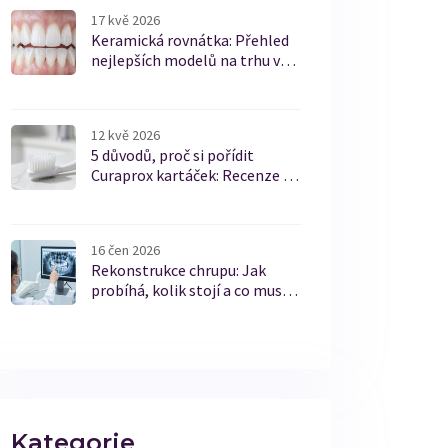
17 kvě 2026
Keramická rovnátka: Přehled
nejlepších modelů na trhu v
roce 2026
12 kvě 2026
5 důvodů, proč si pořídit
Curaprox kartáček: Recenze a
přehled
16 čen 2026
Rekonstrukce chrupu: Jak
probíhá, kolik stojí a co musíte
vědět
Kategorie