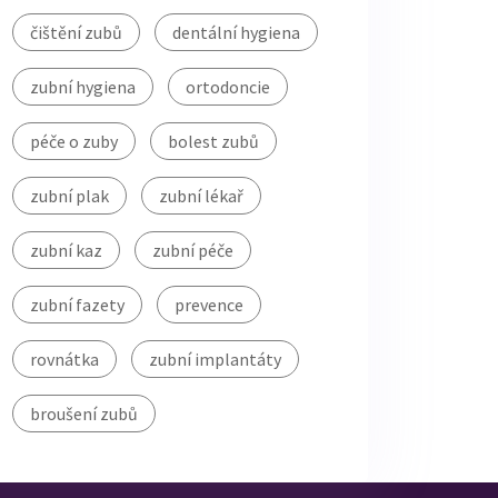
čištění zubů
dentální hygiena
zubní hygiena
ortodoncie
péče o zuby
bolest zubů
zubní plak
zubní lékař
zubní kaz
zubní péče
zubní fazety
prevence
rovnátka
zubní implantáty
broušení zubů