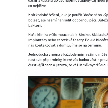
dásní. Zkuste si do úst naplnit studený čaj nebo 
co nejdříve.
Krátkodobé řešení, jako je použití dočasného vý
bolest, ale nesmí nahradit odbornou péči. Důležit
bakterií.
Naše klinika v Olomouci nabízí širokou škálu slu
implantáty nebo estetické fazety. Pokud hledáte
nás kontaktovat a domluvíme se na termínu.
Jednoduchá změna v každodenním režimu může mít 
nastavit připomínky, které vás budou vést k pravi
čerstvější dech a jistota, že váš úsměv vydrží dlou