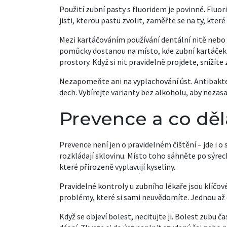
Použití zubní pasty s fluoridem je povinné. Fluori
jisti, kterou pastu zvolit, zaměřte se na ty, kter
Mezi kartáčováním používání dentální nitě nebo 
pomůcky dostanou na místo, kde zubní kartáček
prostory. Když si nit pravidelně projdete, snížíte
Nezapomeňte ani na vyplachování úst. Antibakter
dech. Vybírejte varianty bez alkoholu, aby nezas
Prevence a co dě
Prevence není jen o pravidelném čištění – jde i o
rozkládají sklovinu. Místo toho sáhněte po sýrech
které přirozeně vyplavují kyseliny.
Pravidelné kontroly u zubního lékaře jsou klíčové.
problémy, které si sami neuvědomíte. Jednou až
Když se objeví bolest, necitujte ji. Bolest zubu 