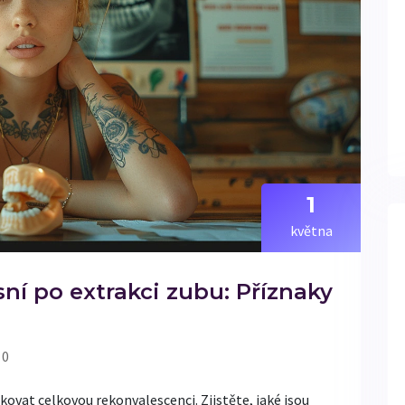
1
května
ní po extrakci zubu: Příznaky
 0
vat celkovou rekonvalescenci. Zjistěte, jaké jsou