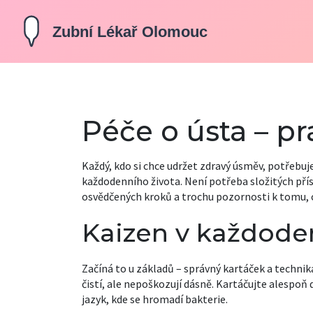
Péče o ústa – pr
Každý, kdo si chce udržet zdravý úsměv, potřebuj
každodenního života. Není potřeba složitých přís
osvědčených kroků a trochu pozornosti k tomu, 
Kaizen v každoden
Začíná to u základů – správný kartáček a technik
čistí, ale nepoškozují dásně. Kartáčujte alespo
jazyk, kde se hromadí bakterie.