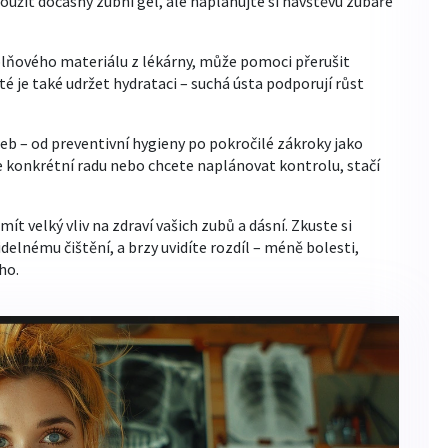
použít dočasný zubní gel, ale naplánujte si návštěvu zubaře
plňového materiálu z lékárny, může pomoci přerušit
é je také udržet hydrataci – suchá ústa podporují růst
žeb – od preventivní hygieny po pokročilé zákroky jako
 konkrétní radu nebo chcete naplánovat kontrolu, stačí
velký vliv na zdraví vašich zubů a dásní. Zkuste si
delnému čištění, a brzy uvidíte rozdíl – méně bolesti,
ho.