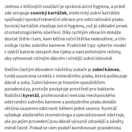
Jednou z klíčových součástí je správná ústní hygiena, a právě
zde vstupuje
sonický kartáček
,
elektrický zubní kartáček
využívající vysokofrekvenční vibrace pro odstraňování plaku
.
Sonický kartáček zlepšuje ústní hygienu, což je základní prvek
stomatologického ošetření
. Díky rychlým vibracím dokáže
dostat štěrk i tam, kam běžná ruční štětka nedosáhne, a tím
snižuje riziko zubního kamene. Praktické tipy: vyberte model
s výdrží baterie alespoň dva týdny a nastavitelnými režimy,
aby vyhovoval citlivým dásním i silnější zubní sklovině.
Dalším častým důvodem návštěvy zubaře je
zubní kámen
,
tvrdá usazenina vzniklá z minerálního plaku, která poškozuje
dásně a zuby
. Zubní kámen je hlavním spouštěčem
paradentózy, protože poskytuje prostředí pro bakterie.
Naštěstí
kyretáž
,
profesionální metoda mechanického
odstranění zubního kamene a podzubního plaku
dokáže
většinu usazenin odstranit během jedné seance. Kyretáž
vyžaduje zkušeného stomatologa a specializované nástroje,
ale po jejím provedení jsou dásně výrazně zdravější a záněty
méně časté. Pokud se vám podaří kombinovat pravidelnou