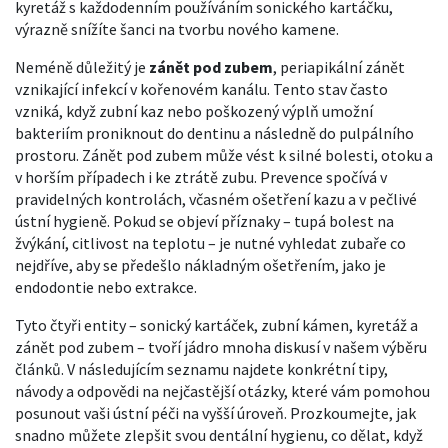
kyretáž s každodenním používáním sonického kartáčku,
výrazně snížíte šanci na tvorbu nového kamene.
Neméně důležitý je
zánět pod zubem
,
periapikální zánět
vznikající infekcí v kořenovém kanálu
. Tento stav často
vzniká, když zubní kaz nebo poškozený výplň umožní
bakteriím proniknout do dentinu a následně do pulpálního
prostoru. Zánět pod zubem může vést k silné bolesti, otoku a
v horším případech i ke ztrátě zubu. Prevence spočívá v
pravidelných kontrolách, včasném ošetření kazu a v pečlivé
ústní hygieně. Pokud se objeví příznaky – tupá bolest na
žvýkání, citlivost na teplotu – je nutné vyhledat zubaře co
nejdříve, aby se předešlo nákladným ošetřením, jako je
endodontie nebo extrakce.
Tyto čtyři entity – sonický kartáček, zubní kámen, kyretáž a
zánět pod zubem – tvoří jádro mnoha diskusí v našem výběru
článků. V následujícím seznamu najdete konkrétní tipy,
návody a odpovědi na nejčastější otázky, které vám pomohou
posunout vaši ústní péči na vyšší úroveň. Prozkoumejte, jak
snadno můžete zlepšit svou dentální hygienu, co dělat, když