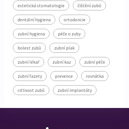
estetická stomatologie
čištění zubů
dentální hygiena
ortodoncie
zubní hygiena
péče o zuby
bolest zubů
zubní plak
zubní lékař
zubní kaz
zubní péče
zubní fazety
prevence
rovnátka
citlivost zubů
zubní implantáty