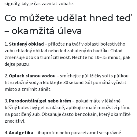
signály, kdy je čas zavolat zubaře.
Co můžete udělat hned teď
– okamžitá úleva
1.
Studený obklad
– přiložte na tvář v oblasti bolestivého
zubu chladný obklad nebo led zabalený do hadříku. Chlad
zmenšuje otok a tlumí citlivost. Nechte ho 10–15 minut, pak
dejte pauzu.
2.
Oplach slanou vodou
– smíchejte půl lžičky soli s půlkou
litru vlažné vody a kloktejte 30 sekund. Sůl pomáhá vyčistit
místo a zmírnit zánět.
3.
Parodontální gel nebo krém
– pokud máte v lékárně
běžný bolestivý gel na dásně, aplikujte malé množství přímo
na postižený zub. Obsahuje často benzokain, který okamžitě
znecitliví.
4.
Analgetika
– ibuprofen nebo paracetamol ve správné