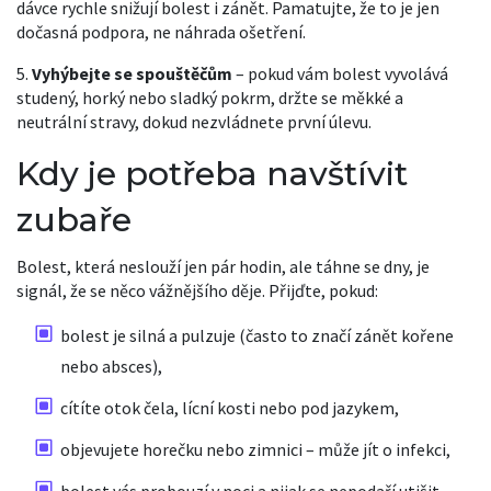
dávce rychle snižují bolest i zánět. Pamatujte, že to je jen
dočasná podpora, ne náhrada ošetření.
5.
Vyhýbejte se spouštěčům
– pokud vám bolest vyvolává
studený, horký nebo sladký pokrm, držte se měkké a
neutrální stravy, dokud nezvládnete první úlevu.
Kdy je potřeba navštívit
zubaře
Bolest, která neslouží jen pár hodin, ale táhne se dny, je
signál, že se něco vážnějšího děje. Přijďte, pokud:
bolest je silná a pulzuje (často to značí zánět kořene
nebo absces),
cítíte otok čela, lícní kosti nebo pod jazykem,
objevujete horečku nebo zimnici – může jít o infekci,