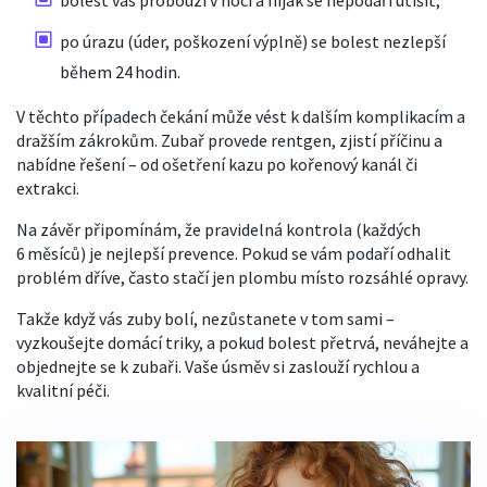
bolest vás probouzí v noci a nijak se nepodaří utišit,
po úrazu (úder, poškození výplně) se bolest nezlepší
během 24 hodin.
V těchto případech čekání může vést k dalším komplikacím a
dražším zákrokům. Zubař provede rentgen, zjistí příčinu a
nabídne řešení – od ošetření kazu po kořenový kanál či
extrakci.
Na závěr připomínám, že pravidelná kontrola (každých
6 měsíců) je nejlepší prevence. Pokud se vám podaří odhalit
problém dříve, často stačí jen plombu místo rozsáhlé opravy.
Takže když vás zuby bolí, nezůstanete v tom sami –
vyzkoušejte domácí triky, a pokud bolest přetrvá, neváhejte a
objednejte se k zubaři. Vaše úsměv si zaslouží rychlou a
kvalitní péči.