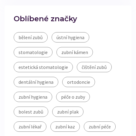
Oblíbené značky
bělení zubů
ústní hygiena
stomatologie
zubní kámen
estetická stomatologie
čištění zubů
dentální hygiena
ortodoncie
zubní hygiena
péče o zuby
bolest zubů
zubní plak
zubní lékař
zubní kaz
zubní péče