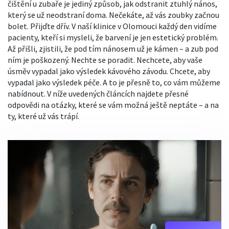
čištění u zubaře
je jediný způsob, jak odstranit ztuhlý nános,
který se už neodstraní doma. Nečekáte, až vás zoubky začnou
bolet. Přijďte dřív. V naší klinice v Olomouci každý den vidíme
pacienty, kteří si mysleli, že barvení je jen estetický problém.
Až přišli, zjistili, že pod tím nánosem už je kámen – a zub pod
ním je poškozený. Nechte se poradit. Nechcete, aby vaše
úsměv vypadal jako výsledek kávového závodu. Chcete, aby
vypadal jako výsledek péče. A to je přesně to, co vám můžeme
nabídnout. V níže uvedených článcích najdete přesné
odpovědi na otázky, které se vám možná ještě neptáte – a na
ty, které už vás trápí.