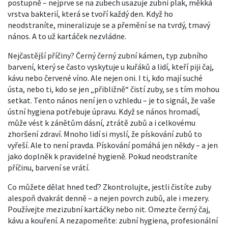
postupně – nejprve se na zubech usazuje
zubní plak
,
měkká
vrstva bakterií, která se tvoří každý den
. Když ho
neodstraníte, mineralizuje se a přemění se na tvrdý, tmavý
nános. A to už kartáček nezvládne.
Nejčastější příčiny? Černý
černý zubní kámen
,
typ zubního
barvení, který se často vyskytuje u kuřáků a lidí, kteří piji čaj,
kávu nebo červené víno
. Ale nejen oni. I ti, kdo mají suché
ústa, nebo ti, kdo se jen „přibližně“ čistí zuby, se s tím mohou
setkat. Tento nános není jen o vzhledu – je to signál, že vaše
ústní hygiena potřebuje úpravu. Když se nános hromadí,
může vést k zánětům dásní, ztrátě zubů a i celkovému
zhoršení zdraví. Mnoho lidí si myslí, že pískování zubů to
vyřeší. Ale to není pravda. Pískování pomáhá jen někdy – a jen
jako doplněk k pravidelné hygieně. Pokud neodstraníte
příčinu, barvení se vrátí.
Co můžete dělat hned teď? Zkontrolujte, jestli čistíte zuby
alespoň dvakrát denně – a nejen povrch zubů, ale i mezery.
Používejte mezizubní kartáčky nebo nit. Omezte černý čaj,
kávu a kouření. A nezapomeňte:
zubní hygiena
,
profesionální