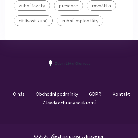
zubní fazety
prevence
rovnátka
citlivost zubů
zubní implantáty
O nás
Obchodní podmínky
GDPR
Kontakt
Zásady ochrany soukromí
© 2026. Všechna práva vyhrazena.