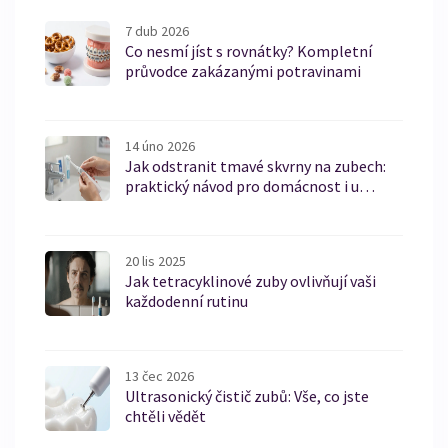
7 dub 2026
Co nesmí jíst s rovnátky? Kompletní
průvodce zakázanými potravinami
14 úno 2026
Jak odstranit tmavé skvrny na zubech:
praktický návod pro domácnost i u
zubního lékaře
20 lis 2025
Jak tetracyklinové zuby ovlivňují vaši
každodenní rutinu
13 čec 2026
Ultrasonický čistič zubů: Vše, co jste
chtěli vědět