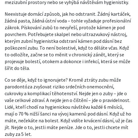
mezizubní prostory nebo se vyhýbá návštěvám hygienistky.
Neexistuje domácí způsob, jak ho odstranit. Žádný kartáček,
žádná pasta, žádná ústní voda – tohle vyžaduje profesionální
zákrok. Pískování zubů to nevyřeší, protože kámen je pod
povrchem. Potřebujete
skalpel nebo ultrazvukový nástroj
,
kterým zubní hygienistka odstraní kámen pod dásní bez
poškození zubu
. To není bolestivé, když to děláte včas. Když
to odložíte, začne se to měnit v chronický zánět, který se
projevuje bolestí, otokem a dokonce i infekcí, která se může
šířit do těla.
Co se děje, když to ignorujete? Kromě ztráty zubu může
parodontóza zvyšovat riziko srdečních onemocnění,
cukrovky a komplikací těhotenství. Nejde jen o zuby – jde o
vaše celkové zdraví. A nejde jen o čištění – jde o pravidelnost.
Lidé, kteří chodí na hygienickou návštěvu každé 6 měsíců,
mají o 70 % nižší šanci na vývoj kamenů pod dásní. Když už ho
máte, nečekáte na bolest. Když vidíte krvácení dásní, už je čas
jít. Nejde o to, jestli máte peníze. Jde o to, jestli chcete mít
zuby za 5 let.