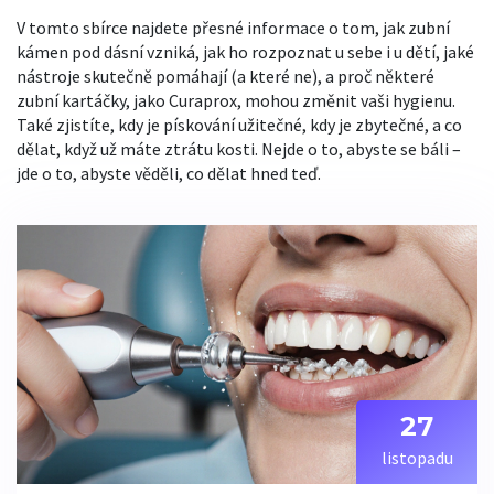
V tomto sbírce najdete přesné informace o tom, jak zubní
kámen pod dásní vzniká, jak ho rozpoznat u sebe i u dětí, jaké
nástroje skutečně pomáhají (a které ne), a proč některé
zubní kartáčky, jako Curaprox, mohou změnit vaši hygienu.
Také zjistíte, kdy je pískování užitečné, kdy je zbytečné, a co
dělat, když už máte ztrátu kosti. Nejde o to, abyste se báli –
jde o to, abyste věděli, co dělat hned teď.
27
listopadu