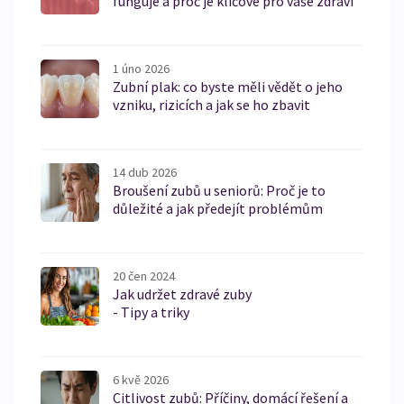
funguje a proč je klíčové pro vaše zdraví
1 úno 2026
Zubní plak: co byste měli vědět o jeho
vzniku, rizicích a jak se ho zbavit
14 dub 2026
Broušení zubů u seniorů: Proč je to
důležité a jak předejít problémům
20 čen 2024
Jak udržet zdravé zuby
- Tipy a triky
6 kvě 2026
Citlivost zubů: Příčiny, domácí řešení a