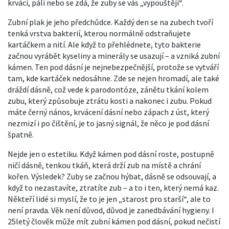
krvácí, pálí nebo se zdá, že zuby se vás „vypouštějí“.
Zubní plak je jeho předchůdce. Každý den se na zubech tvoří
tenká vrstva bakterií, kterou normálně odstraňujete
kartáčkem a nití. Ale když to přehlédnete, tyto bakterie
začnou vyrábět kyseliny a minerály se usazují – a vzniká zubní
kámen. Ten pod dásní je nejnebezpečnější, protože se vytváří
tam, kde kartáček nedosáhne. Zde se nejen hromadí, ale také
dráždí dásně, což vede k
parodontóze
,
zánětu tkání kolem
zubu, který způsobuje ztrátu kosti a nakonec i zubu
. Pokud
máte černý nános, krvácení dásní nebo zápach z úst, který
nezmizí i po čištění, je to jasný signál, že něco je pod dásní
špatně.
Nejde jen o estetiku. Když kámen pod dásní roste, postupně
ničí
dásně
,
tenkou tkáň, která drží zub na místě a chrání
kořen
. Výsledek? Zuby se začnou hýbat, dásně se odsouvají, a
když to nezastavíte, ztratíte zub – a to i ten, který nemá kaz.
Někteří lidé si myslí, že to je jen „starost pro starší“, ale to
není pravda. Věk není důvod, důvod je zanedbávání hygieny. I
25letý člověk může mít zubní kámen pod dásní, pokud nečistí