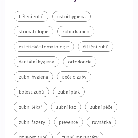
bělení zubů
ústní hygiena
stomatologie
zubní kámen
estetická stomatologie
čištění zubů
dentální hygiena
ortodoncie
zubní hygiena
péče o zuby
bolest zubů
zubní plak
zubní lékař
zubní kaz
zubní péče
zubní fazety
prevence
rovnátka
citlivost zubů
zubní implantáty