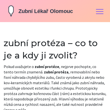
zubní protéza – co to
je a kdy ji zvolit?
Pokud uvažujete o
zubní protéze
, nejprve pochopte, co
tento termín znamená.
zubní protéza
,
removabilní nebo
fixní náhrada chybějícího zubu, často vyrobená z akrylu nebo
kov‑keramických materiálů
. Také známá jako
zubní náhrada
,
umožňuje obnovit estetiku i funkci chrupu.
Prototypicky
protéza zahrnuje kořenovou část (rám) a estetickou korunku,
která napodobuje přirozený zub. Hlavní výhodou je relativně
nízká cena a rychlost nasazení, ale také nutnost pravidelné
úpravy a péče.