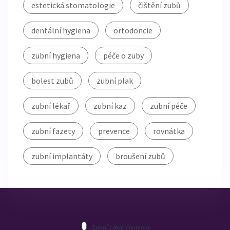
estetická stomatologie
čištění zubů
dentální hygiena
ortodoncie
zubní hygiena
péče o zuby
bolest zubů
zubní plak
zubní lékař
zubní kaz
zubní péče
zubní fazety
prevence
rovnátka
zubní implantáty
broušení zubů