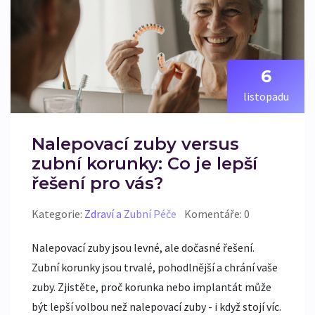
6
listopadu
Nalepovací zuby versus
zubní korunky: Co je lepší
řešení pro vás?
Kategorie:
Zdraví a Zubní Péče
Komentáře: 0
Nalepovací zuby jsou levné, ale dočasné řešení.
Zubní korunky jsou trvalé, pohodlnější a chrání vaše
zuby. Zjistěte, proč korunka nebo implantát může
být lepší volbou než nalepovací zuby - i když stojí víc.