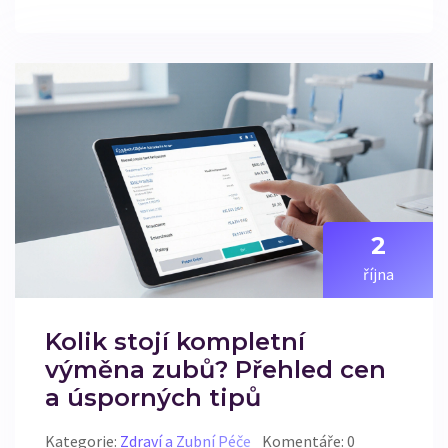
2
října
Kolik stojí kompletní
výměna zubů? Přehled cen
a úsporných tipů
Kategorie:
Zdraví a Zubní Péče
Komentáře: 0