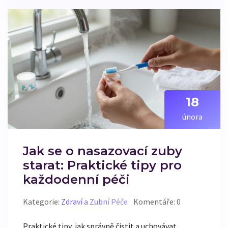
18
února
Jak se o nasazovací zuby
starat: Praktické tipy pro
každodenní péči
Kategorie:
Zdraví a Zubní Péče
Komentáře: 0
Praktické tipy, jak správně čistit a uchovávat