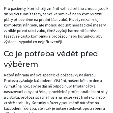
Pro pacienty, kteří chtějí změnit vzhled celého chrupu, jsou k
dispozici
zubní fazety
,
tenké keramické nebo kompozitní
pláty připevněné na přední část zubů
. Fazety nezahrnují
kompletní náhradu, ale mohou doplnit neestetické mezery
vzniklé po extrakci zubu, čímž zvyšují harmonii úsměvu.
Fazety se často kombinují s protézou nebo korunkou, aby
výsledek vypadal co nejpřirozeněji.
Co je potřeba vědět před
výběrem
Každá náhrada má své specifické požadavky na údržbu.
Protéza vyžaduje každodenní čištění, nošení během dne a
vyjmutí na noc, aby se dásně odpočinuly. Implantáty a
nasazovací zuby potřebují pravidelné profesionální kontroly
a čistotu, protože špatná hygiena může vést k infekci nebo
ztrátě stability. Korunky a fazety jsou méně náročné na
každodenní údržbu, ale i tak je nutné sledovat opotřebení a