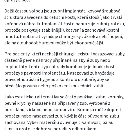
Další častou volbou jsou
zubní implantát
,
kovová šroubová
struktura zavedená do čelistní kosti, která slouží jako trvalá
kořenová náhrada
. Implantát často nahrazuje zubní protézu,
protože poskytuje stabilnější ukotvení a zachovává kostní
hmotu. Implantát vyžaduje chirurgický zákrok a delší hojení,
ale na dlouhodobé úrovni může být ekonomičtější.
Pro pacienty, kteří nechtějí chirurgii, existují
nasazovací zuby
,
částečně pevné náhrady připínané na zbylé zuby nebo
implantáty
. Tento typ náhrady kombinuje jednoduchost
protézy s pevností implantátu. Nasazovací zub vyžaduje
pravidelnou ústní hygienu a kontrolu u zubaře, aby se
předešlo posunu nebo poškození sousedních zubů.
Jako estetickou alternativu se často používají
zubní korunky
,
pevné krytiny nasazené na připravený zub, vyrobené z
porcelánu, zirkonu nebo kompozitu
. Korunka může doplnit
protézu nebo nasazovací zub, když je část původního zubu
zachována. Výběr materiálu ovlivňuje trvanlivost, barvu i
cenu, a proto je dobré se poradit s odborníkem.