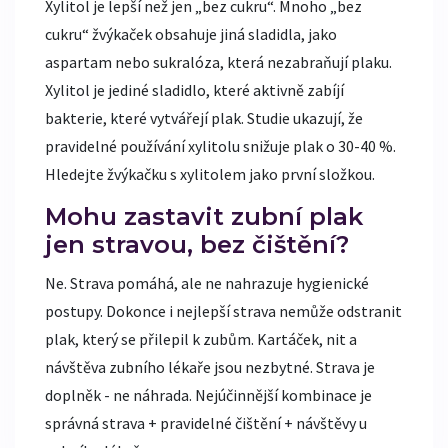
Xylitol je lepší než jen „bez cukru“. Mnoho „bez
cukru“ žvýkaček obsahuje jiná sladidla, jako
aspartam nebo sukralóza, která nezabraňují plaku.
Xylitol je jediné sladidlo, které aktivně zabíjí
bakterie, které vytvářejí plak. Studie ukazují, že
pravidelné používání xylitolu snižuje plak o 30-40 %.
Hledejte žvýkačku s xylitolem jako první složkou.
Mohu zastavit zubní plak
jen stravou, bez čištění?
Ne. Strava pomáhá, ale ne nahrazuje hygienické
postupy. Dokonce i nejlepší strava nemůže odstranit
plak, který se přilepil k zubům. Kartáček, nit a
návštěva zubního lékaře jsou nezbytné. Strava je
doplněk - ne náhrada. Nejúčinnější kombinace je
správná strava + pravidelné čištění + návštěvy u