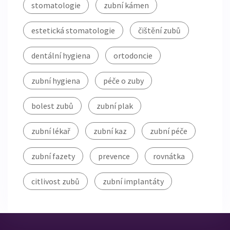
stomatologie
zubní kámen
estetická stomatologie
čištění zubů
dentální hygiena
ortodoncie
zubní hygiena
péče o zuby
bolest zubů
zubní plak
zubní lékař
zubní kaz
zubní péče
zubní fazety
prevence
rovnátka
citlivost zubů
zubní implantáty