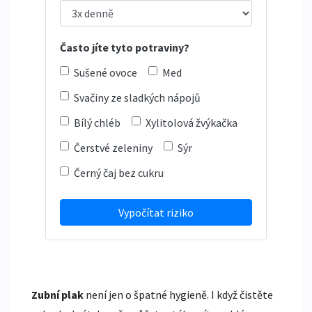
Často jíte tyto potraviny?
Sušené ovoce
Med
Svačiny ze sladkých nápojů
Bílý chléb
Xylitolová žvýkačka
Čerstvé zeleniny
Sýr
Černý čaj bez cukru
Vypočítat riziko
Zubní plak
není jen o špatné hygieně. I když čistěte