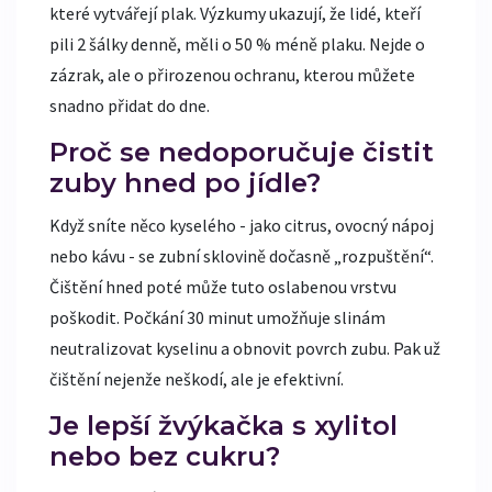
které vytvářejí plak. Výzkumy ukazují, že lidé, kteří
pili 2 šálky denně, měli o 50 % méně plaku. Nejde o
zázrak, ale o přirozenou ochranu, kterou můžete
snadno přidat do dne.
Proč se nedoporučuje čistit
zuby hned po jídle?
Když sníte něco kyselého - jako citrus, ovocný nápoj
nebo kávu - se zubní sklovině dočasně „rozpuštění“.
Čištění hned poté může tuto oslabenou vrstvu
poškodit. Počkání 30 minut umožňuje slinám
neutralizovat kyselinu a obnovit povrch zubu. Pak už
čištění nejenže neškodí, ale je efektivní.
Je lepší žvýkačka s xylitol
nebo bez cukru?