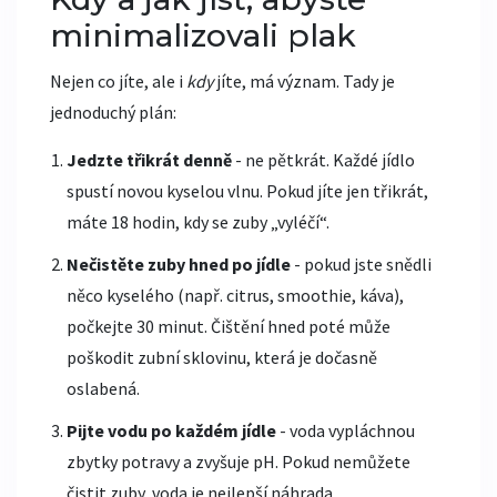
minimalizovali plak
Nejen co jíte, ale i
kdy
jíte, má význam. Tady je
jednoduchý plán:
Jedzte třikrát denně
- ne pětkrát. Každé jídlo
spustí novou kyselou vlnu. Pokud jíte jen třikrát,
máte 18 hodin, kdy se zuby „vyléčí“.
Nečistěte zuby hned po jídle
- pokud jste snědli
něco kyselého (např. citrus, smoothie, káva),
počkejte 30 minut. Čištění hned poté může
poškodit zubní sklovinu, která je dočasně
oslabená.
Pijte vodu po každém jídle
- voda vypláchnou
zbytky potravy a zvyšuje pH. Pokud nemůžete
čistit zuby, voda je nejlepší náhrada.