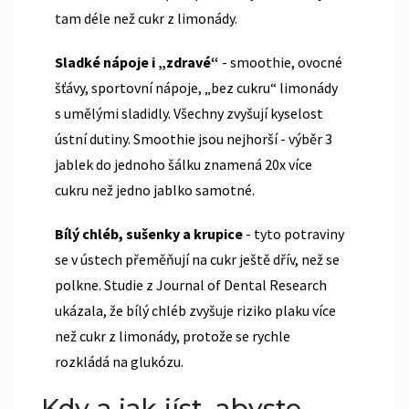
tam déle než cukr z limonády.
Sladké nápoje i „zdravé“
- smoothie, ovocné
šťávy, sportovní nápoje, „bez cukru“ limonády
s umělými sladidly. Všechny zvyšují kyselost
ústní dutiny. Smoothie jsou nejhorší - výběr 3
jablek do jednoho šálku znamená 20x více
cukru než jedno jablko samotné.
Bílý chléb, sušenky a krupice
- tyto potraviny
se v ústech přeměňují na cukr ještě dřív, než se
polkne. Studie z Journal of Dental Research
ukázala, že bílý chléb zvyšuje riziko plaku více
než cukr z limonády, protože se rychle
rozkládá na glukózu.
Kdy a jak jíst, abyste