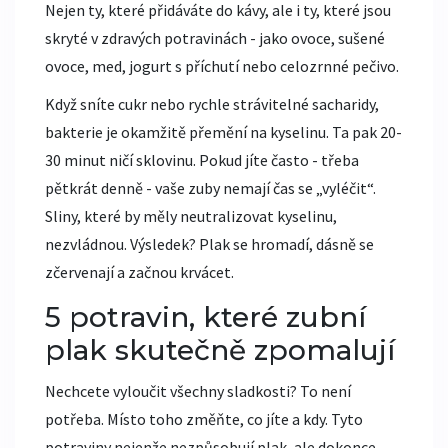
Nejen ty, které přidáváte do kávy, ale i ty, které jsou
skryté v zdravých potravinách - jako ovoce, sušené
ovoce, med, jogurt s příchutí nebo celozrnné pečivo.
Když sníte cukr nebo rychle strávitelné sacharidy,
bakterie je okamžitě přemění na kyselinu. Ta pak 20-
30 minut ničí sklovinu. Pokud jíte často - třeba
pětkrát denně - vaše zuby nemají čas se „vyléčit“.
Sliny, které by měly neutralizovat kyselinu,
nezvládnou. Výsledek? Plak se hromadí, dásně se
zčervenají a začnou krvácet.
5 potravin, které zubní
plak skutečně zpomalují
Nechcete vyloučit všechny sladkosti? To není
potřeba. Místo toho změňte, co jíte a kdy. Tyto
potraviny nejenže nezpůsobují plak, ale dokonce