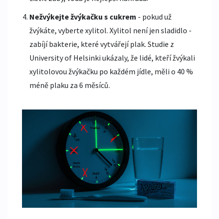
Nežvýkejte žvýkačku s cukrem
- pokud už
žvýkáte, vyberte xylitol. Xylitol není jen sladidlo -
zabíjí bakterie, které vytvářejí plak. Studie z
University of Helsinki ukázaly, že lidé, kteří žvýkali
xylitolovou žvýkačku po každém jídle, měli o 40 %
méně plaku za 6 měsíců.