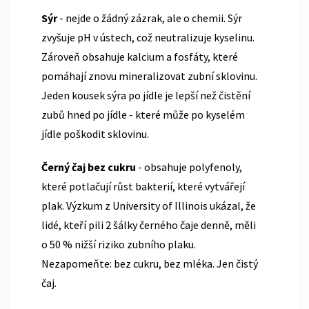
Sýr
- nejde o žádný zázrak, ale o chemii. Sýr
zvyšuje pH v ústech, což neutralizuje kyselinu.
Zároveň obsahuje kalcium a fosfáty, které
pomáhají znovu mineralizovat zubní sklovinu.
Jeden kousek sýra po jídle je lepší než čistění
zubů hned po jídle - které může po kyselém
jídle poškodit sklovinu.
Černý čaj bez cukru
- obsahuje polyfenoly,
které potlačují růst bakterií, které vytvářejí
plak. Výzkum z University of Illinois ukázal, že
lidé, kteří pili 2 šálky černého čaje denně, měli
o 50 % nižší riziko zubního plaku.
Nezapomeňte: bez cukru, bez mléka. Jen čistý
čaj.