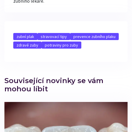
zubního lékaře.
zubní plak
stravovací tipy
prevence zubního plaku
zdravé zuby
potraviny pro zuby
Související novinky se vám
mohou líbit