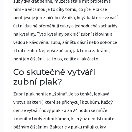
zuby dvakrát denně, můžete stále mít problém s
ním - a většinou je to díky tomu, co jíte. Plak se
neobjevuje jen z ničeho. Vzniká, když bakterie ve vaší
ústní dutině přeměňují cukry a jednoduché sacharidy
na kyseliny. Tyto kyseliny pak ničí zubní sklovinu a
vedou k kávovému zubu, zánětu dásní nebo dokonce
ztrátě zubu. Nejlepší způsob, jak tomu zabránit,
není jen čištění - je to to, co jíte a jak často.
Co skutečně vytváří
zubní plak?
Zubní plak není jen „špína“. Je to tenká, lepkavá
vrstva bakterií, které se přichycují k zubům. Každý
den se vytváří nový plak - a za 24 hodin se může
změnit v tvrdý zubní kámen, který už neodstraníte
běžným čištěním. Bakterie v plaku milují cukry.