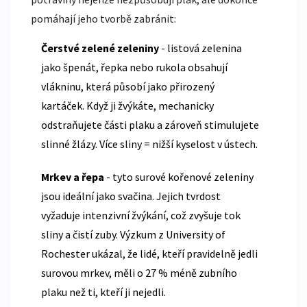
pomáhají jeho tvorbě zabránit:
Čerstvé zelené zeleniny
- listová zelenina
jako špenát, řepka nebo rukola obsahují
vlákninu, která působí jako přirozený
kartáček. Když ji žvýkáte, mechanicky
odstraňujete části plaku a zároveň stimulujete
slinné žlázy. Více sliny = nižší kyselost v ústech.
Mrkev a řepa
- tyto surové kořenové zeleniny
jsou ideální jako svačina. Jejich tvrdost
vyžaduje intenzivní žvýkání, což zvyšuje tok
sliny a čistí zuby. Výzkum z University of
Rochester ukázal, že lidé, kteří pravidelně jedli
surovou mrkev, měli o 27 % méně zubního
plaku než ti, kteří ji nejedli.