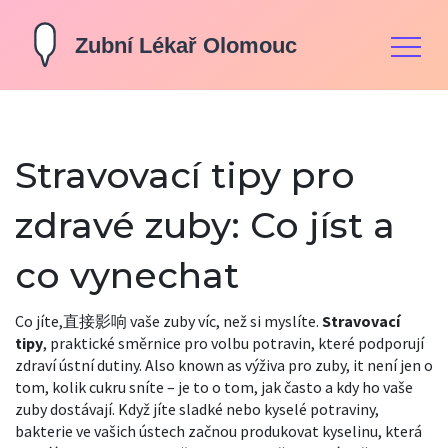
Stravovací tipy pro
zdravé zuby: Co jíst a
co vynechat
Co jíte,直接影响 vaše zuby víc, než si myslíte.
Stravovací
tipy
,
praktické směrnice pro volbu potravin, které podporují
zdraví ústní dutiny
. Also known as
výživa pro zuby
, it
není jen o
tom, kolik cukru sníte – je to o tom, jak často a kdy ho vaše
zuby dostávají.
Když jíte sladké nebo kyselé potraviny,
bakterie ve vašich ústech začnou produkovat kyselinu, která