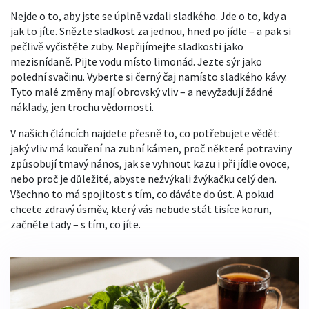
Nejde o to, aby jste se úplně vzdali sladkého. Jde o to, kdy a
jak to jíte. Snězte sladkost za jednou, hned po jídle – a pak si
pečlivě vyčistěte zuby. Nepřijímejte sladkosti jako
mezisnídaně. Pijte vodu místo limonád. Jezte sýr jako
polední svačinu. Vyberte si černý čaj namísto sladkého kávy.
Tyto malé změny mají obrovský vliv – a nevyžadují žádné
náklady, jen trochu vědomosti.
V našich článcích najdete přesně to, co potřebujete vědět:
jaký vliv má kouření na zubní kámen, proč některé potraviny
způsobují tmavý nános, jak se vyhnout kazu i při jídle ovoce,
nebo proč je důležité, abyste nežvýkali žvýkačku celý den.
Všechno to má spojitost s tím, co dáváte do úst. A pokud
chcete zdravý úsměv, který vás nebude stát tisíce korun,
začněte tady – s tím, co jíte.