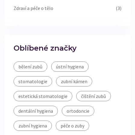
Zdraví a péče o tělo
(3)
Oblíbené značky
bělení zubů
ústní hygiena
stomatologie
zubní kámen
estetická stomatologie
čištění zubů
dentální hygiena
ortodoncie
zubní hygiena
péče o zuby