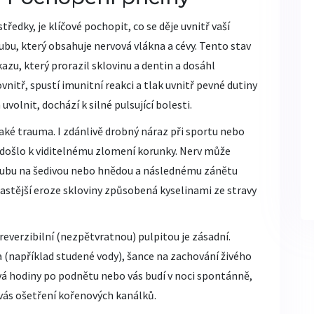
ředky, je klíčové pochopit, co se děje uvnitř vaší
ubu, který obsahuje nervová vlákna a cévy
. Tento stav
kazu
, který prorazil sklovinu a dentin a dosáhl
vnitř, spustí imunitní reakci a tlak uvnitř pevné dutiny
olnit, dochází k silné pulsující bolesti.
aké trauma. I zdánlivě drobný náraz při sportu nebo
 došlo k viditelnému zlomení korunky. Nerv může
zubu na šedivou nebo hnědou a následnému zánětu
častější eroze skloviny způsobená kyselinami ze stravy
ireverzibilní (nezpětvratnou) pulpitou je zásadní.
 (například studené vody), šance na zachování živého
vá hodiny po podnětu nebo vás budí v noci spontánně,
vás ošetření kořenových kanálků.