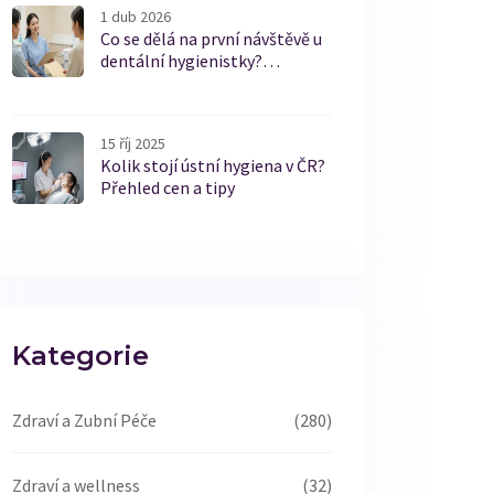
1 dub 2026
Co se dělá na první návštěvě u
dentální hygienistky?
Podrobný průvodce pro
začátečníky
15 říj 2025
Kolik stojí ústní hygiena v ČR?
Přehled cen a tipy
Kategorie
Zdraví a Zubní Péče
(280)
Zdraví a wellness
(32)