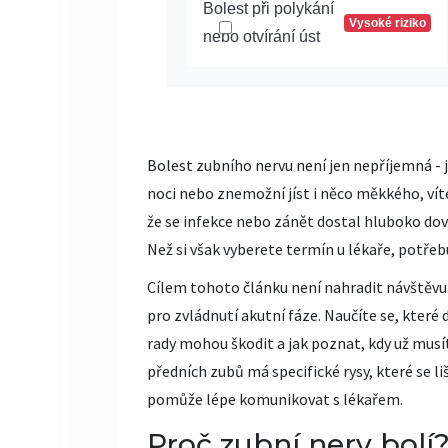
Bolest při polykání
Vysoké riziko
nebo otvírání úst
Bolest zubního nervu není jen nepříjemná - j
noci nebo znemožní jíst i něco měkkého, vít
že se infekce nebo zánět dostal hluboko dovn
Než si však vyberete termín u lékaře, potřeb
Cílem tohoto článku není nahradit návštěv
pro zvládnutí akutní fáze. Naučíte se, které
rady mohou škodit a jak poznat, kdy už mus
předních zubů má specifické rysy, které se l
pomůže lépe komunikovat s lékařem.
Proč zubní nerv bolí