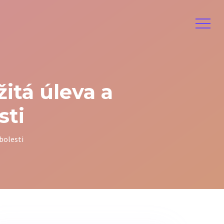
itá úleva a
sti
bolesti