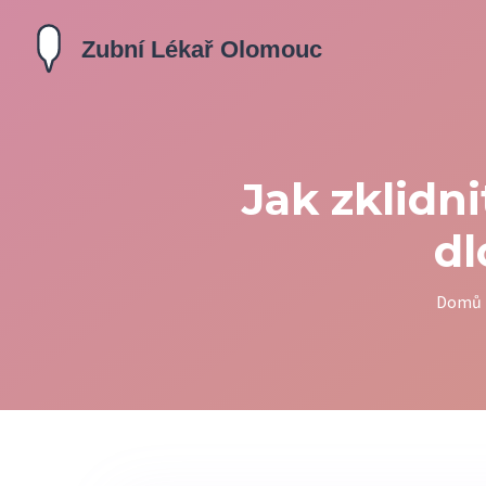
Jak zklidn
dl
Domů