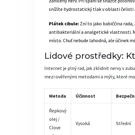
zanícený nerv. Při spaní se snažte poloho
snížíte hydrostatický tlak v oblasti čelist
Plátek cibule:
Zní to jako babiččina rada, 
antibakteriální a analgetické vlastnosti. 
místo. Chuť nebude lahodná, ale účinek mů
Lidové prostředky: Kt
Internet je plný rad, jak zklidnit nervy v zub
mezi ověřenými metodami a mýty, které moh
Metoda
Účinnost
Bezpečn
Řepkový
olej /
Vysoká
Střední
Clove