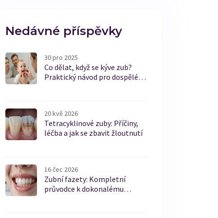
Nedávné příspěvky
30 pro 2025
Co dělat, když se kýve zub?
Praktický návod pro dospělé i
děti
20 kvě 2026
Tetracyklinové zuby: Příčiny,
léčba a jak se zbavit žloutnutí
16 čec 2026
Zubní fazety: Kompletní
průvodce k dokonalému
úsměvu