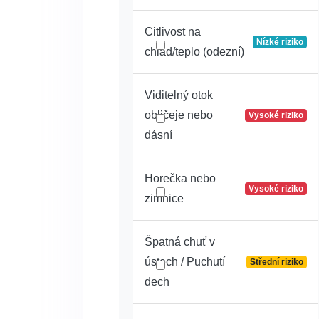
Citlivost na
Nízké riziko
chlad/teplo (odezní)
Viditelný otok
obličeje nebo
Vysoké riziko
dásní
Horečka nebo
Vysoké riziko
zimnice
Špatná chuť v
ústech / Puchutí
Střední riziko
dech