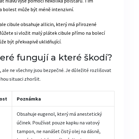
vat hlavu výše pomocí několika polštářů. Tím
i a bolest může být méně intenzivní.
ale cibule obsahuje allicin, který má přirozené
Můžete si vložit malý plátek cibule přímo na bolecí
že být překvapivě uklidňující.
eré fungují a které škodí?
u, ale ne všechny jsou bezpečné. Je důležité rozlišovat
ou situaci zhoršit.
ost
Poznámka
Obsahuje eugenol, který má anestetický
účinek. Používat pouze kapku na vatový
tampon, ne nanášet čistý olej na dásně,