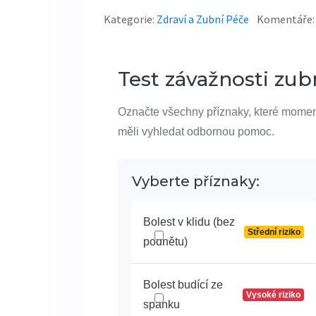
Kategorie:
Zdraví a Zubní Péče
Komentáře:
Test závažnosti zubn
Označte všechny příznaky, které momentál
měli vyhledat odbornou pomoc.
Vyberte příznaky:
Bolest v klidu (bez
Střední riziko
podnětu)
Bolest budící ze
Vysoké riziko
spánku