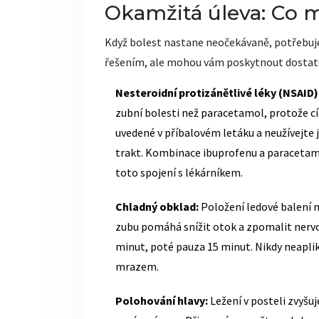
Okamžitá úleva: Co 
Když bolest nastane neočekávaně, potřebujet
řešením, ale mohou vám poskytnout dostatek 
Nesteroidní protizánětlivé léky (NSAID)
zubní bolesti než paracetamol, protože cí
uvedené v příbalovém letáku a neužívejte j
trakt. Kombinace ibuprofenu a paracetamo
toto spojení s lékárníkem.
Chladný obklad:
Položení ledové balení n
zubu pomáhá snížit otok a zpomalit nervov
minut, poté pauza 15 minut. Nikdy neaplik
mrazem.
Polohování hlavy:
Ležení v posteli zvyšuj