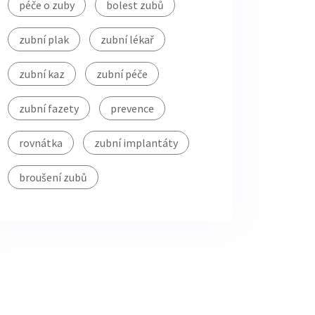
péče o zuby
bolest zubů
zubní plak
zubní lékař
zubní kaz
zubní péče
zubní fazety
prevence
rovnátka
zubní implantáty
broušení zubů