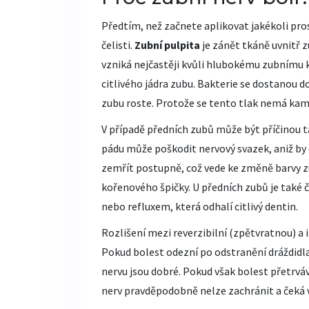
Předtím, než začnete aplikovat jakékoli prost
čelisti.
Zubní pulpita
je
zánět tkáně uvnitř z
vzniká nejčastěji kvůli hlubokému
zubnímu 
citlivého jádra zubu. Bakterie se dostanou do
zubu roste. Protože se tento tlak nemá kam uv
V případě předních zubů může být příčinou t
pádu může poškodit nervový svazek, aniž by
zemřít postupně, což vede ke změně barvy 
kořenového špičky. U předních zubů je také 
nebo refluxem, která odhalí citlivý dentin.
Rozlišení mezi reverzibilní (zpětvratnou) a 
Pokud bolest odezní po odstranění dráždidla
nervu jsou dobré. Pokud však bolest přetrvá
nerv pravděpodobně nelze zachránit a čeká 