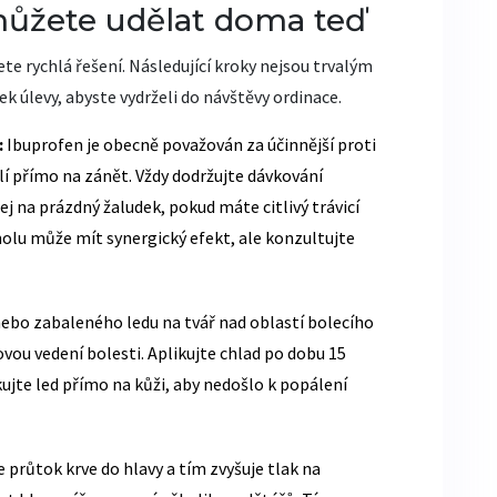
můžete udělat doma teď
e rychlá řešení. Následující kroky nejsou trvalým
úlevy, abyste vydrželi do návštěvy ordinace.
:
Ibuprofen je obecně považován za účinnější proti
lí přímo na zánět. Vždy dodržujte dávkování
ej na prázdný žaludek, pokud máte citlivý trávicí
lu může mít synergický efekt, ale konzultujte
ebo zabaleného ledu na tvář nad oblastí bolecího
ou vedení bolesti. Aplikujte chlad po dobu 15
ujte led přímo na kůži, aby nedošlo k popálení
e průtok krve do hlavy a tím zvyšuje tlak na