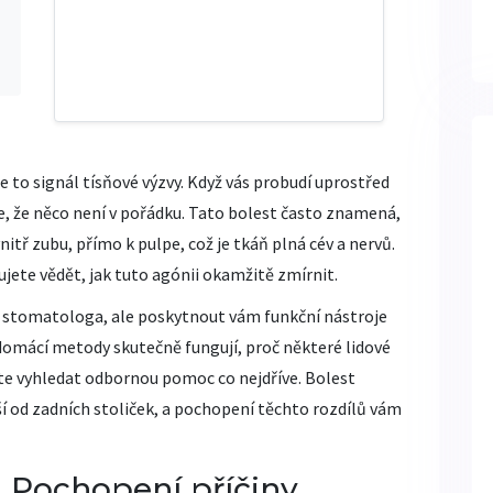
e to signál tísňové výzvy. Když vás probudí uprostřed
e, že něco není v pořádku. Tato bolest často znamená,
itř zubu, přímo k pulpe, což je tkáň plná cév a nervů.
ujete vědět, jak tuto agónii okamžitě zmírnit.
u stomatologa, ale poskytnout vám funkční nástroje
 domácí metody skutečně fungují, proč některé lidové
íte vyhledat odbornou pomoc co nejdříve. Bolest
iší od zadních stoliček, a pochopení těchto rozdílů vám
? Pochopení příčiny