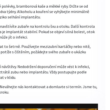
é polévky, bramborová kaše a měkké ryby. Držte se od
 dva týdny. Alkoholu a kouření se vyhýbejte minimálně
iziko selhání implantátu.
navštívíte zubaře na kontrolu švu a otoku. Další kontrola
 je implantát stabilní. Pokud se objeví silná bolest, otok
že jít o infekci.
lat to šetrně. Používejte mezizubní kartáčky nebo nitě,
e potíže s čištěním, požádejte svého zubaře o ukázku
í návštěvy. Nedodržení doporučení může vést k infekci,
 ztrátě zubu nebo implantátu. Vždy postupujte podle
t v klidu.
 Neváhejte nás kontaktovat a domluvte si termín. Jsme tu,
kroku.