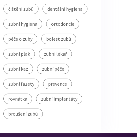
čištění zubů
dentální hygiena
zubní hygiena
ortodoncie
péče o zuby
bolest zubů
zubní plak
zubní lékař
zubní kaz
zubní péče
zubní fazety
prevence
rovnátka
zubní implantáty
broušení zubů