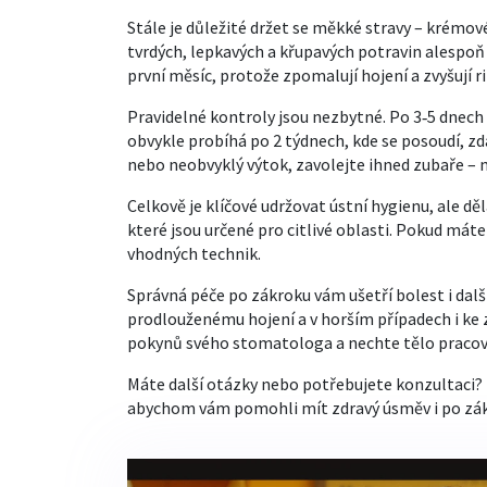
Stále je důležité držet se měkké stravy – krémov
tvrdých, lepkavých a křupavých potravin alespoň
první měsíc, protože zpomalují hojení a zvyšují r
Pravidelné kontroly jsou nezbytné. Po 3‑5 dnech 
obvykle probíhá po 2 týdnech, kde se posoudí, zda
nebo neobvyklý výtok, zavolejte ihned zubaře – mů
Celkově je klíčové udržovat ústní hygienu, ale dě
které jsou určené pro citlivé oblasti. Pokud mát
vhodných technik.
Správná péče po zákroku vám ušetří bolest i dalš
prodlouženému hojení a v horším případech i ke
pokynů svého stomatologa a nechte tělo pracova
Máte další otázky nebo potřebujete konzultaci?
abychom vám pomohli mít zdravý úsměv i po zá