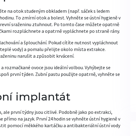
pněte na otok studeným obkladem (např. sáček s ledem
odinu. To zmírní otok a bolest. Vyhněte se ústní hygieně v
 krevní sraženinu ztuhnout. Po tomto čase můžete opatrně
ičkami rozpláchnete a opatrně vypláchnete po straně rány.
plachování a šplouchání. Pokud cítíte nutnost vypláchnout
i teplé vody) a pomalu přelijte okolo místa extrakce.
raženinu narušit a způsobit krvácení.
e a rozmačkané ovoce jsou ideální volbou. Vyhýbejte se
ň první týden. Zubní pastu použijte opatrně, vyhněte se
bní implantát
ale první týdny jsou citlivé. Podobně jako po extrakci,
přímo na jazyk. První 24 hodin se vyhněte ústní hygieně v
stit pomocí měkkého kartáčku a antibakteriální ústní vody