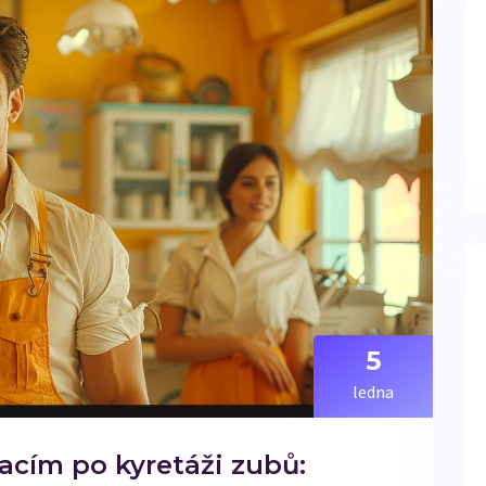
5
ledna
acím po kyretáži zubů: