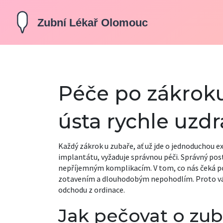
Péče po zákroku 
ústa rychle uzdr
Každý zákrok u zubaře, ať už jde o jednoduchou 
implantátu, vyžaduje správnou péči. Správný post
nepříjemným komplikacím. V tom, co nás čeká po 
zotavením a dlouhodobým nepohodlím. Proto vám
odchodu z ordinace.
Jak pečovat o zub