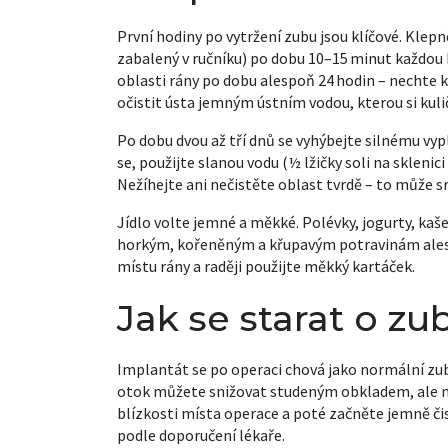
První hodiny po vytržení zubu jsou klíčové. Kle
zabalený v ručníku) po dobu 10–15 minut každou h
oblasti rány po dobu alespoň 24 hodin – nechte
očistit ústa jemným ústním vodou, kterou si kul
Po dobu dvou až tří dnů se vyhýbejte silnému vy
se, použijte slanou vodu (½ lžičky soli na sklenic
Nežíhejte ani nečistěte oblast tvrdě – to může s
Jídlo volte jemné a měkké. Polévky, jogurty, kaš
horkým, kořeněným a křupavým potravinám alespo
místu rány a raději použijte měkký kartáček.
Jak se starat o zu
Implantát se po operaci chová jako normální zub, 
otok můžete snižovat studeným obkladem, ale ne 
blízkosti místa operace a poté začněte jemně či
podle doporučení lékaře.