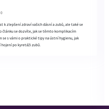
 0
 k zlepšení zdraví vašich dásní a zubů, ale také se
o článku se dozvíte, jak se těmto komplikacím
m se s vámi o praktické tipy na ústní hygienu, jak
 hojení po kyretáži zubů.