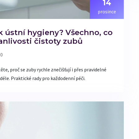
14
prosince
k ústní hygieny? Všechno, co
anlivosti čistoty zubů
 0
ěte, proč se zuby rychle znečišťují i přes pravidelné
 déle. Praktické rady pro každodenní péči.