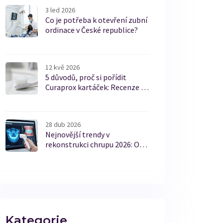
3 led 2026
Co je potřeba k otevření zubní
ordinace v České republice?
12 kvě 2026
5 důvodů, proč si pořídit
Curaprox kartáček: Recenze a
přehled
28 dub 2026
Nejnovější trendy v
rekonstrukci chrupu 2026: Od
digitálního designu po bio-
materiály
Kategorie