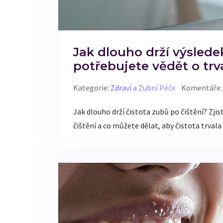
Jak dlouho drží výslede
potřebujete vědět o trv
Kategorie:
Zdraví a Zubní Péče
Komentáře:
Jak dlouho drží čistota zubů po čištění? Zjist
čištění a co můžete dělat, aby čistota trvala