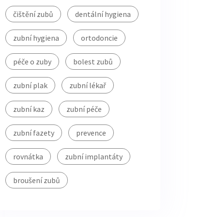
čištění zubů
dentální hygiena
zubní hygiena
ortodoncie
péče o zuby
bolest zubů
zubní plak
zubní lékař
zubní kaz
zubní péče
zubní fazety
prevence
rovnátka
zubní implantáty
broušení zubů