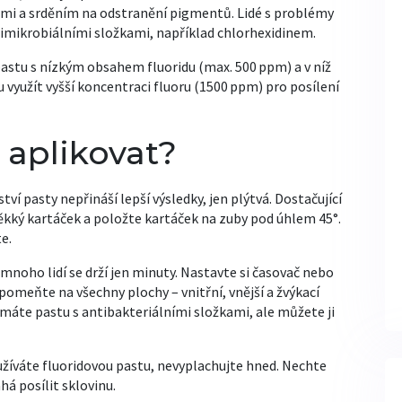
emi a srděním na odstranění pigmentů. Lidé s problémy
timikrobiálními složkami, například chlorhexidinem.
t pastu s nízkým obsahem fluoridu (max. 500 ppm) a v níž
 využít vyšší koncentraci fluoru (1500 ppm) pro posílení
 aplikovat?
ví pasty nepřináší lepší výsledky, jen plýtvá. Dostačující
ěkký kartáček a položte kartáček na zuby pod úhlem 45°.
e.
e mnoho lidí se drží jen minuty. Nastavte si časovač nebo
eňte na všechny plochy – vnitřní, vnější a žvýkací
 máte pastu s antibakteriálními složkami, ale můžete ji
užíváte fluoridovou pastu, nevyplachujte hned. Nechte
á posílit sklovinu.