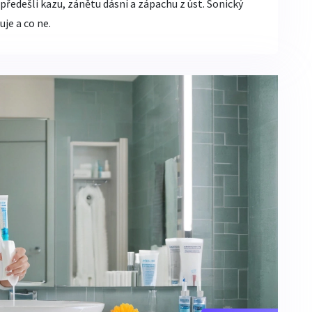
e předešli kazu, zánětu dásní a zápachu z úst. Sonický
uje a co ne.