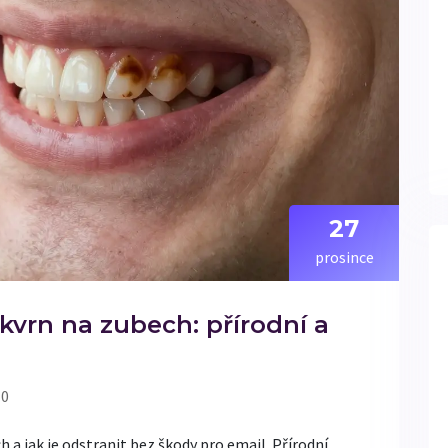
27
prosince
kvrn na zubech: přírodní a
 0
h a jak je odstranit bez škody pro email. Přírodní