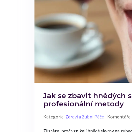
Jak se zbavit hnědých s
profesionální metody
Kategorie:
Zdraví a Zubní Péče
Komentáře:
Zjistěte, proč vznikají hnědé skvrny na zubec