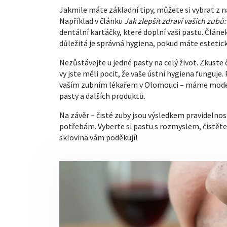
Jakmile máte základní tipy, můžete si vybrat z 
Například v článku
Jak zlepšit zdraví vašich zubů:
dentální kartáčky, které doplní vaši pastu. Článe
důležitá je správná hygiena, pokud máte estetick
Nezůstávejte u jedné pasty na celý život. Zkuste 
vy jste měli pocit, že vaše ústní hygiena funguje
vaším zubním lékařem v Olomouci – máme moder
pasty a dalších produktů.
Na závěr – čisté zuby jsou výsledkem pravidelnos
potřebám. Vyberte si pastu s rozmyslem, čistěte 2
sklovina vám poděkují!