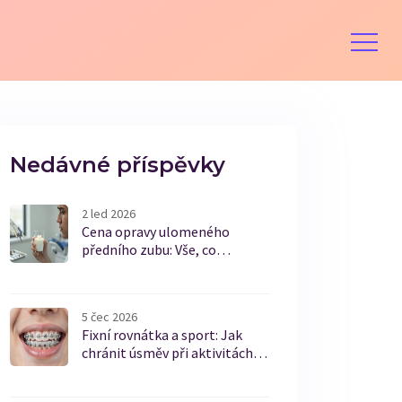
Nedávné příspěvky
2 led 2026
Cena opravy ulomeného
předního zubu: Vše, co
potřebujete vědět
5 čec 2026
Fixní rovnátka a sport: Jak
chránit úsměv při aktivitách
bez rizika