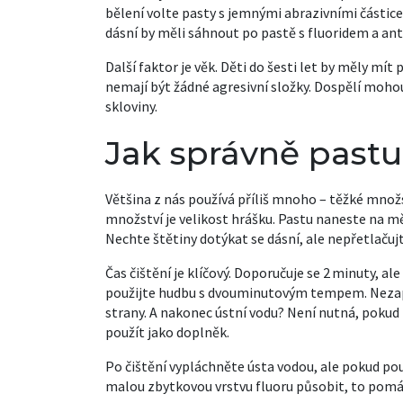
bělení volte pasty s jemnými abrazivními částic
dásní by měli sáhnout po pastě s fluoridem a an
Další faktor je věk. Děti do šesti let by měly mí
nemají být žádné agresivní složky. Dospělí mohou
skloviny.
Jak správně pastu
Většina z nás používá příliš mnoho – těžké množst
množství je velikost hrášku. Pastu naneste na m
Nechte štětiny dotýkat se dásní, ale nepřetlačujt
Čas čištění je klíčový. Doporučuje se 2 minuty, al
použijte hudbu s dvouminutovým tempem. Nezapom
strany. A nakonec ústní vodu? Není nutná, pokud
použít jako doplněk.
Po čištění vypláchněte ústa vodou, ale pokud po
malou zbytkovou vrstvu fluoru působit, to pomáh