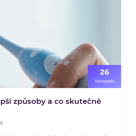
26
listopadu
lepší způsoby a co skutečně
 0