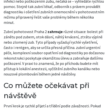
infekcí nebo poškozením zubu
, nečaká se – vyhledáte rychlou
pomoc. Stejně tak
zubní lékař
,
odborník s právem provádět
diagnostiku i ošetření zubních onemocnění
v pohotovostním
režimu připravený řešit vaše problémy během několika
minut.
Zubní pohotovost Praha 2
zahrnuje
různé situace: bolest při
zánětu pod zubem, otok dásní, náhlý krvácení, ztrátu výplně
nebo zlomený zub. Tyto případy
vyžadují
rychlé vyšetření,
často i rentgen, aby se určila přesná příčina.
zubní urgentní
péče
,
komplexní soubor opatření od diagnostiky po dočasnou
rekonstrukci
poskytuje okamžitou úlevu a zabraňuje dalšímu
poškození. V praxi to znamená, že po příchodu budete mít
přístup k lokální anestezii, vyčištění zubního kanálku nebo
nouzové plombování během jedné návštěvy.
Co můžete očekávat při
návštěvě
První krok je rychlé přijetí a třídění podle závažnosti. Pokud