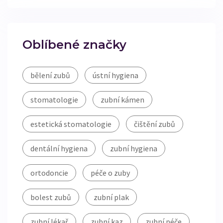
Oblíbené značky
bělení zubů
ústní hygiena
stomatologie
zubní kámen
estetická stomatologie
čištění zubů
dentální hygiena
zubní hygiena
ortodoncie
péče o zuby
bolest zubů
zubní plak
zubní lékař
zubní kaz
zubní péče