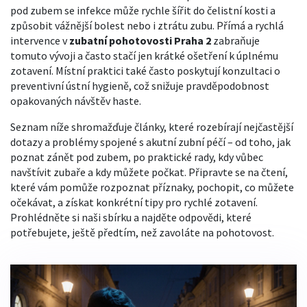
pod zubem se infekce může rychle šířit do čelistní kosti a
způsobit vážnější bolest nebo i ztrátu zubu. Přímá a rychlá
intervence v
zubatní pohotovosti Praha 2
zabraňuje
tomuto vývoji a často stačí jen krátké ošetření k úplnému
zotavení. Místní praktici také často poskytují konzultaci o
preventivní ústní hygieně, což snižuje pravděpodobnost
opakovaných návštěv haste.
Seznam níže shromažďuje články, které rozebírají nejčastější
dotazy a problémy spojené s akutní zubní péčí – od toho, jak
poznat zánět pod zubem, po praktické rady, kdy vůbec
navštívit zubaře a kdy můžete počkat. Připravte se na čtení,
které vám pomůže rozpoznat příznaky, pochopit, co můžete
očekávat, a získat konkrétní tipy pro rychlé zotavení.
Prohlédněte si naši sbírku a najděte odpovědi, které
potřebujete, ještě předtím, než zavoláte na pohotovost.