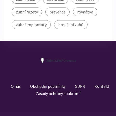
zubní fazety
prevence
rovnátka
zubní implantáty
broušení zubů
O nás
Obchodní podmínky
GDPR
Kontakt
Zásady ochrany soukromí