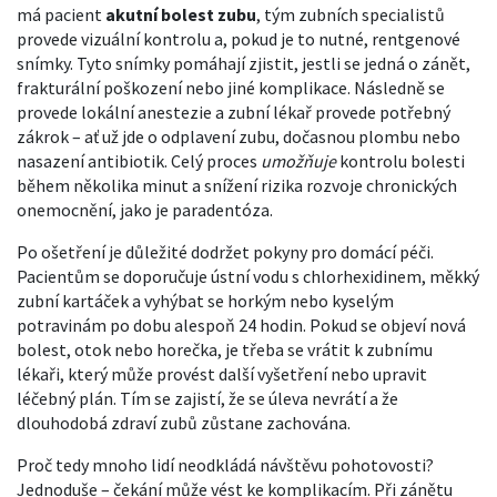
má pacient
akutní bolest zubu
, tým zubních specialistů
provede vizuální kontrolu a, pokud je to nutné, rentgenové
snímky. Tyto snímky pomáhají zjistit, jestli se jedná o zánět,
frakturální poškození nebo jiné komplikace. Následně se
provede lokální anestezie a zubní lékař provede potřebný
zákrok – ať už jde o odplavení zubu, dočasnou plombu nebo
nasazení antibiotik. Celý proces
umožňuje
kontrolu bolesti
během několika minut a snížení rizika rozvoje chronických
onemocnění, jako je paradentóza.
Po ošetření je důležité dodržet pokyny pro domácí péči.
Pacientům se doporučuje ústní vodu s chlorhexidinem, měkký
zubní kartáček a vyhýbat se horkým nebo kyselým
potravinám po dobu alespoň 24 hodin. Pokud se objeví nová
bolest, otok nebo horečka, je třeba se vrátit k
zubnímu
lékaři
,
který může provést další vyšetření nebo upravit
léčebný plán
. Tím se zajistí, že se úleva nevrátí a že
dlouhodobá zdraví zubů zůstane zachována.
Proč tedy mnoho lidí neodkládá návštěvu pohotovosti?
Jednoduše – čekání může vést ke komplikacím. Při zánětu