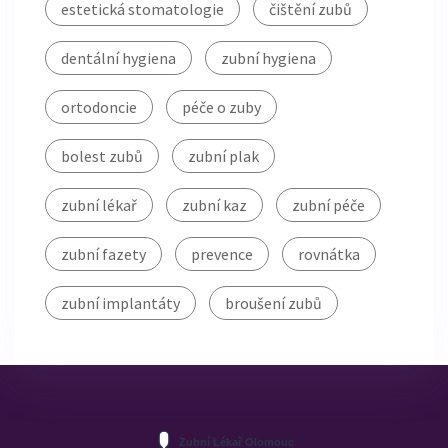
estetická stomatologie
čištění zubů
dentální hygiena
zubní hygiena
ortodoncie
péče o zuby
bolest zubů
zubní plak
zubní lékař
zubní kaz
zubní péče
zubní fazety
prevence
rovnátka
zubní implantáty
broušení zubů