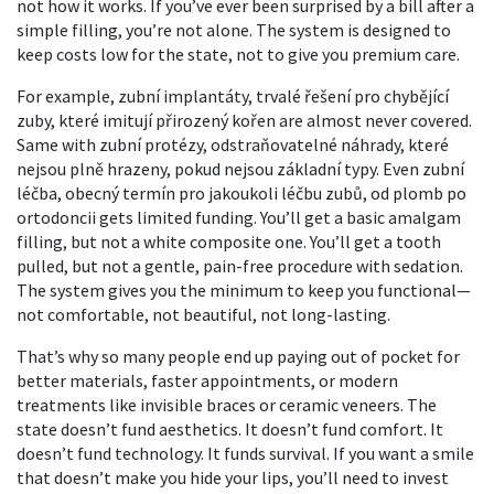
not how it works.
If you’ve ever been surprised by a bill after a
simple filling, you’re not alone. The system is designed to
keep costs low for the state, not to give you premium care.
For example,
zubní implantáty
,
trvalé řešení pro chybějící
zuby, které imitují přirozený kořen
are almost never covered.
Same with
zubní protézy
,
odstraňovatelné náhrady, které
nejsou plně hrazeny, pokud nejsou základní typy
. Even
zubní
léčba
,
obecný termín pro jakoukoli léčbu zubů, od plomb po
ortodoncii
gets limited funding. You’ll get a basic amalgam
filling, but not a white composite one. You’ll get a tooth
pulled, but not a gentle, pain-free procedure with sedation.
The system gives you the minimum to keep you functional—
not comfortable, not beautiful, not long-lasting.
That’s why so many people end up paying out of pocket for
better materials, faster appointments, or modern
treatments like invisible braces or ceramic veneers. The
state doesn’t fund aesthetics. It doesn’t fund comfort. It
doesn’t fund technology. It funds survival. If you want a smile
that doesn’t make you hide your lips, you’ll need to invest