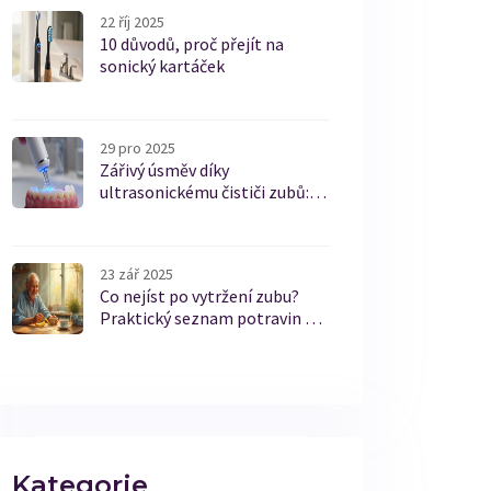
22 říj 2025
10 důvodů, proč přejít na
sonický kartáček
29 pro 2025
Zářivý úsměv díky
ultrasonickému čističi zubů:
Jak to funguje a pro koho je
ideální
23 zář 2025
Co nejíst po vytržení zubu?
Praktický seznam potravin a
tipy pro rychlé hojení
Kategorie