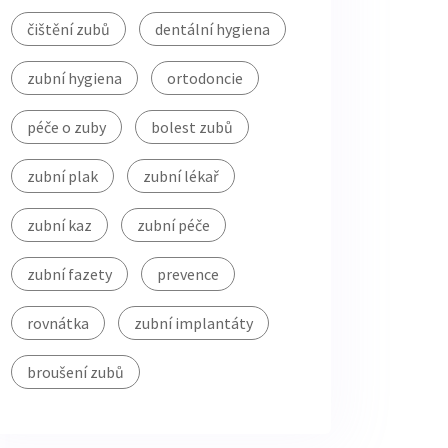
čištění zubů
dentální hygiena
zubní hygiena
ortodoncie
péče o zuby
bolest zubů
zubní plak
zubní lékař
zubní kaz
zubní péče
zubní fazety
prevence
rovnátka
zubní implantáty
broušení zubů